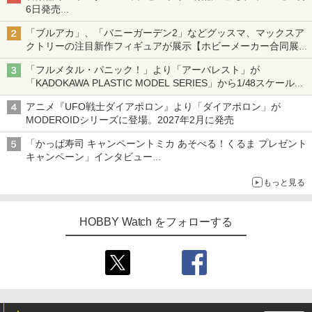
6日発売
チューバ、テナサクなど5種各3色
「ブルアカ」、「バニーガーデン2」などグッスマ、マックスア
クトリーの注目新作フィギュアが展示【ホビーメーカー合同展示
会】
「フルメタル・パニック！」より「アーバレスト」が
「KADOKAWA PLASTIC MODEL SERIES」から1/48スケールで
登場！
アニメ『UFO戦士ダイアポロン』より「ダイアポロン」が
MODEROIDシリーズに登場。2027年2月に発売
「かっぱ寿司 キャンペーントミカ あそべる！くるま プレゼント
キャンペーン」インタビュー
子どもが楽しめるかっぱ寿司ならではの体験とコラボの楽しさを
もっと見る
追求
HOBBY Watch をフォローする