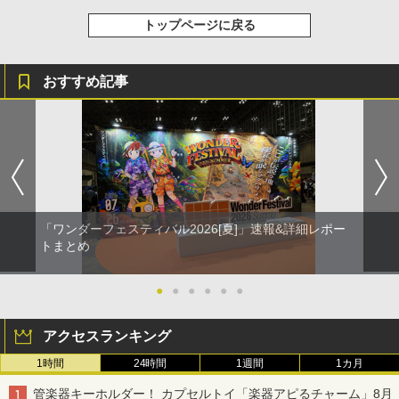
トップページに戻る
おすすめ記事
「ワンダーフェスティバル2026[夏]」速報&詳細レポー
トまとめ
●
●
●
●
●
●
アクセスランキング
1時間
24時間
1週間
1カ月
管楽器キーホルダー！ カプセルトイ「楽器アピるチャーム」8月