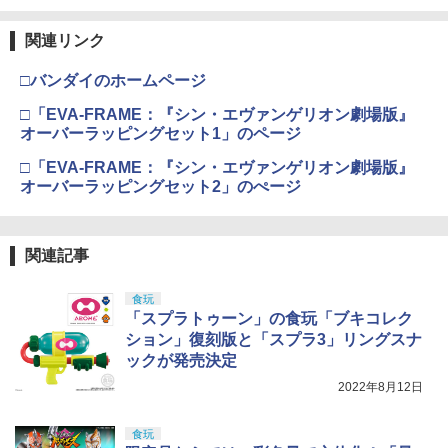
ドローン 100g未満 カメラ付き 免許不要
4
￥8,918
おもちゃ 動画撮影可能 クリスマス 100g
以下 初心者 子供向け ラジコン 玩具 プレ
東京マルイ(TOKYO MARUI) No.21 H&K
4
関連リンク
タミヤ(TAMIYA) メイクアップ材シリー
FCC/Pro&T Sig Sauer P250DCc 1/4 ミ
ゼント トイドローン ミニドローン 誕生
USP HG 18歳以上エアーHOPハンドガン
4
4
ズ No.3 タミヤセメント(角びん) 40ml 模
ニピストル キーチェーン
日 小型 高画質 高性能 空撮 練習機 室内
BANDAI SPIRITS(バンダイ スピリッツ)
4
□バンダイのホームページ
型用接着剤 87003
折りたたみ 人気 安定性
TAMASHII NATIONS S.H.フィギュアー
HGUC 機動戦士ガンダム ザクI(黒い三連
￥3,409
4
ツ 攻殻機動隊 THE GHOST IN THE SHE
星仕様) 1/144スケール 色分け済みプラ
￥1,162
□「EVA-FRAME：『シン・エヴァンゲリオン劇場版』
LL 草薙素子 約140mm PVC&ABS製 塗
モデル
￥184
￥2,480
オーバーラッピングセット1」のページ
装済み可動フィギュア
￥2,100
東京マルイ No.2 ワルサーP38 10歳以上
5
□「EVA-FRAME：『シン・エヴァンゲリオン劇場版』
￥9,618
エアーHOPハンドガン 手動
オーバーラッピングセット2」のぺージ
【P5倍以上！全商品！8/4 20:00から】
GSIクレオス Mr.トップコート 水性プレ
ジョーゼン 1/20 ダートマックス ボブキ
5
5
5
カネキャップ 害獣駆除 熊よけ 害獣脅し
ミアムトップコートスプレー つや消し 8
ャット NX 【JRVB120-RD】 ラジコンカ
￥2,710
鳥害対策 ビッグバン ピストル用 8連発
8ml ホビー用仕上材 B603
ー
BANDAI SPIRITS(バンダイ スピリッツ)
5
かんしゃく玉 花火 火薬 96発×6＝576発
TAMASHII NATIONS S.H.フィギュアー
HGUC 1/144 ザクII (ガルマ専用機) (機動
5
関連記事
爆音 モデルガン 発火 銃 スターターピス
ツ 呪術廻戦 伏黒甚爾 約155mm PVC&A
戦士ガンダム)
￥710
￥4,404
トル 運動会 日本製 送料無料
BS製 塗装済み可動フィギュア
￥2,880
食玩
￥1,180
￥13,350
「スプラトゥーン」の食玩「ブキコレク
ション」復刻版と「スプラ3」リングスナ
ックが発売決定
2022年8月12日
食玩