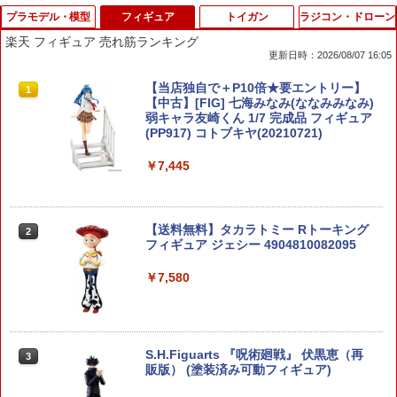
プラモデル・模型
フィギュア
トイガン
ラジコン・ドローン
楽天 フィギュア 売れ筋ランキング
更新日時：2026/08/07 16:05
特捜最前線DVDコレクション 第42号
【当店独自で＋P10倍★要エントリー】
1
1
【中古】[FIG] 七海みなみ(ななみみなみ)
弱キャラ友崎くん 1/7 完成品 フィギュア
￥1,999
(PP917) コトブキヤ(20210721)
￥7,445
HGUC 1/144 ZZガンダム プラモデル
2
（再販）[BANDAI SPIRITS]《発売済・
【送料無料】タカラトミー Rトーキング
2
在庫品》
フィギュア ジェシー 4904810082095
￥2,060
￥7,580
タミヤ 1/24 スポーツカーシリーズ No.2
3
35 1/24 オースチン ミニクーパー 1275S
S.H.Figuarts 『呪術廻戦』 伏黒恵（再
3
Mk.I プラモデル 24235 （ZS176900）
販版） (塗装済み可動フィギュア)