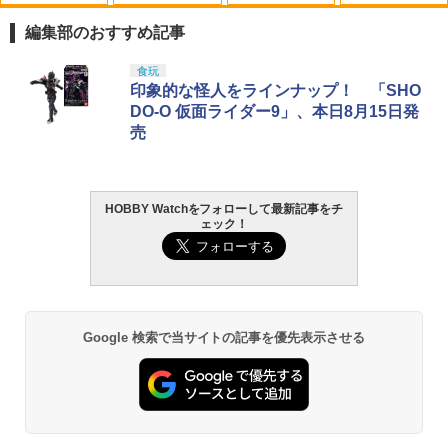
V10-33■GUARDER ハンマースプリング
イーグル 3329 サーボコネクター・Futa
1
1
プランジャー/ストッパー for マルイ V10
ba/KO(オス/2ペア) 先端ゴールドメッキ
編集部のおすすめ記事
◆GBB8-47/48 互換パーツ 軽量 潤滑性
POM スムーズ ブラック シルバー 2種類
￥165
タカラトミー(TAKARA TOMY) T-SPAR
BANDAI SPIRITS(バンダイ スピリッツ)
東京マルイ(TOKYO MARUI) No.25 コル
タミヤ クラフトツールシリーズ No.123
食玩
付属
1
1
1
1
K トランスフォーマー ニューレジェンズ
30MS SIS-J00 メルンジャ[カラーA] 色
ト ガバメント HG 18歳以上エアーHOP
先細薄刃ニッパー (ゲートカット用) プラ
印象的な怪人をラインナップ！ 「SHO
NL-07 サウンドウェーブ 可動フィギュア
分け済みプラモデル
ハンドガン
モデル用工具 74123
DO-O 仮面ライダー9」、本日8月15日発
￥500
売
￥4,440
￥4,200
￥3,384
￥2,781
【最強配送】DJI ドローン ミニチュア
2
コレクション 【4種コンプリートセッ
ト】 【数量限定】 ガチャ カプセル
V10-30(BK)■GUARDER ステンレスCNC
2
トイ 未組み立て 模型
プランジャーピンセット for マルイ V10
HOBBY Watchをフォローして最新記事をチ
TAMASHII NATIONS S.H.フィギュアー
HG 機動戦士ガンダム00 グラハム専用ユ
東京マルイ (TOKYO MARUI) ガスブロー
LOCTITE(ロックタイト) シールはがし
◆東京マルイ MARUI GBB リアル 質感
2
2
2
2
ェック！
ツ（真骨彫製法） 仮面ライダーBLACK
ニオンフラッグカスタム 1/144スケール
バックマシンガン No.14 20式 5.56mm
プレミアム 220ml
耐食性 アップ リペア 予備 スペア カスタ
￥1,834
RX 約150mm PVC&ABS&布製 塗装済み
色分け済みプラモデル
小銃 18歳以上 ガスブローバック
ム
可動フィギュア
￥962
￥1,850
￥193,900
￥550
￥11,000
スケーター Skater トートバッグ レディ
3
ース ディズニー ミッキーマウス KCTS1
Google 検索で当サイトの記事を優先表示させる
-A
GSIクレオス Mr.トップコート 水性プレ
BANDAI SPIRITS(バンダイ スピリッツ)
東京マルイ No.10 ハイキャパ5.1 10歳以
3
【お得なまとめ書い】東京マルイ シリコ
3
3
3
ミアムトップコートスプレー 光沢 88ml
TAMASHII NATIONS S.H.フィギュアー
HGAW 機動新世紀ガンダムX ガンダムエ
上 電動ブローバック フルオート
ンメンテナンススプレー 70ml 2本セット
￥1,911
3
ホビー用仕上材 B601
ツ ONE PIECE シャンクス -マリンフォ
アマスター 1/144スケール 色分け済みプ
ード頂上決戦- 約165mm PVC&ABS&布
ラモデル
￥3,815
￥1,107
製 塗装済み可動フィギュア
￥748
￥3,732