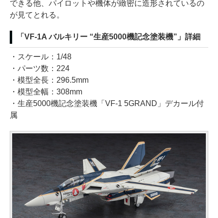
できる他、パイロットや機体が緻密に造形されているの
が見てとれる。
「VF-1A バルキリー “生産5000機記念塗装機”」詳細
・スケール：1/48
・パーツ数：224
・模型全長：296.5mm
・模型全幅：308mm
・生産5000機記念塗装機「VF-1 5GRAND」デカール付
属