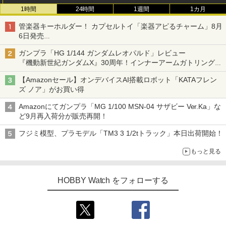
1時間
24時間
1週間
1カ月
管楽器キーホルダー！ カプセルトイ「楽器アピるチャーム」8月
6日発売
チューバ、テナサクなど5種各3色
ガンプラ「HG 1/144 ガンダムレオパルド」レビュー
『機動新世紀ガンダムX』30周年！インナーアームガトリングの
変形機構まで再現し最新フォーマットでキット化！
【Amazonセール】オンデバイスAI搭載ロボット「KATAフレン
ズ ノア」がお買い得
Amazonにてガンプラ「MG 1/100 MSN-04 サザビー Ver.Ka」な
ど9月再入荷分が販売再開！
フジミ模型、プラモデル「TM3 3 1/2tトラック」本日出荷開始！
もっと見る
HOBBY Watch をフォローする