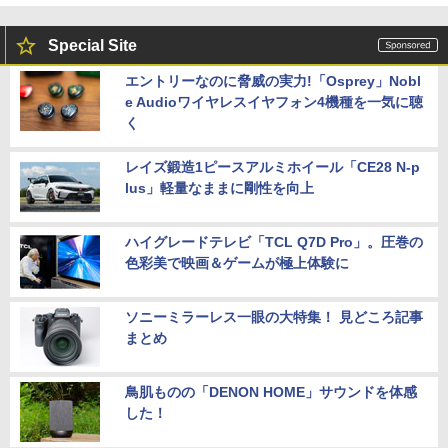
Special Site
エントリーなのに脅威の実力!「Osprey」Nobl
e Audioワイヤレスイヤフォン4機種を一気に聴
く
レイズ鍛造1ピースアルミホイール「CE28 N-p
lus」軽量なままに剛性を向上
ハイグレードテレビ「TCL Q7D Pro」。圧巻の
色彩美で映画＆ゲームが極上体験に
ソニーミラーレス一眼の大特集！ 見どころ記事
まとめ
鳥肌ものの「DENON HOME」サウンドを体感
した！