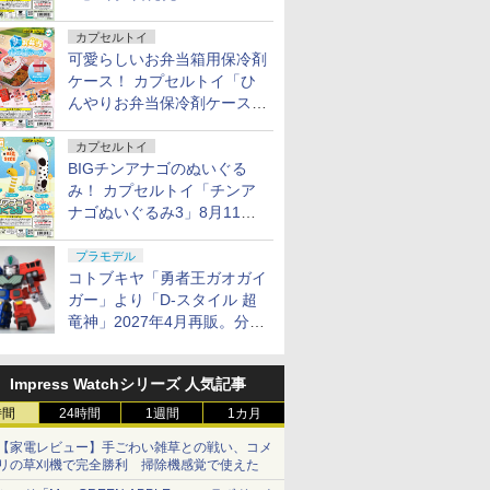
カプセルトイ
可愛らしいお弁当箱用保冷剤
ケース！ カプセルトイ「ひ
んやりお弁当保冷剤ケース
2」8月11日発売
カプセルトイ
BIGチンアナゴのぬいぐる
み！ カプセルトイ「チンア
ナゴぬいぐるみ3」8月11日
発売
プラモデル
コトブキヤ「勇者王ガオガイ
ガー」より「D-スタイル 超
竜神」2027年4月再販。分離
変形が可能
Impress Watchシリーズ 人気記事
時間
24時間
1週間
1カ月
【家電レビュー】手ごわい雑草との戦い、コメ
リの草刈機で完全勝利 掃除機感覚で使えた