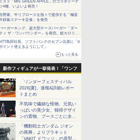
ミスド「Mrs. GREEN APPLE」のコラボドーナ
ツ4種、いよいよ発売！
吉野家、牛リブロースを熱々で提供する「極旨
牛鉄板ステーキ定食」を発売
バーガーキング、超大型チーズバーガー「ダー
ティ ザ・ワンパウンダー」を発売。総カロリー
約1656kcal、総重量約527g！
NTT島田社長、ソフトバンクのセブン出資に「d
ポイント使えるようにして」
もっと見る
新作フィギュアが一挙発表！「ワンフ
ェス2026[夏]」特集
「ワンダーフェスティバル
2026[夏]」速報&詳細レポー
トまとめ
不気味で繊細な怪物、元気い
っぱいの美少女、独得デザイ
ンの置物、ブースごとに全く
異なる世界が広がる一般ディ
「機動戦士ガンダム ジオン
ーラーフォトレポート
の再興」よりプラキット
「VAKIT ドワッジ」の原型が