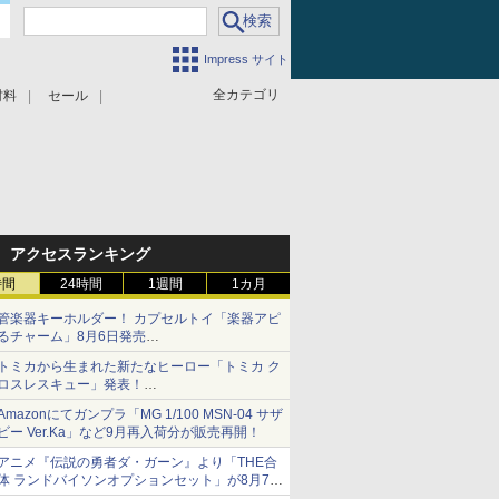
Impress サイト
全カテゴリ
材料
セール
アクセスランキング
時間
24時間
1週間
1カ月
管楽器キーホルダー！ カプセルトイ「楽器アピ
るチャーム」8月6日発売
チューバ、テナサクなど5種各3色
トミカから生まれた新たなヒーロー「トミカ ク
ロスレスキュー」発表！
詳細は後日公開予定
Amazonにてガンプラ「MG 1/100 MSN-04 サザ
ビー Ver.Ka」など9月再入荷分が販売再開！
アニメ『伝説の勇者ダ・ガーン』より「THE合
体 ランドバイソンオプションセット」が8月7日
から予約受付開始！