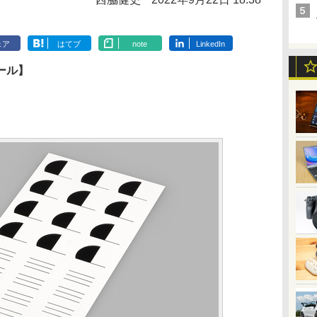
ェア
はてブ
note
LinkedIn
ール】