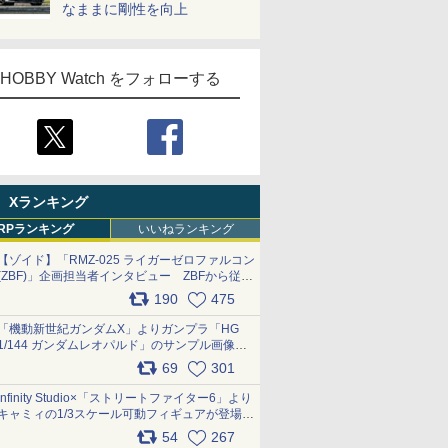
なままに剛性を向上
HOBBY Watch をフォローする
Xランキング
RPランキング
いいねランキング
【ゾイド】「RMZ-025 ライガーゼロファルコン
(ZBF)」企画担当者インタビュー ZBFから従来
デザインまで再現可能なボリューム満点のキッ
190
475
ト pic.x.com/6zOqQAQKkX
「機動新世紀ガンダムX」よりガンプラ「HG
1/144 ガンダムレオパルド」のサンプル画像が
公開！ 8月8日発売予定
69
301
pic.x.com/lTnGoAKCSY
Infinity Studio×「ストリートファイター6」より
キャミィの1/3スケール可動フィギュアが登場
pic.x.com/Eam6ArWJLs
54
267