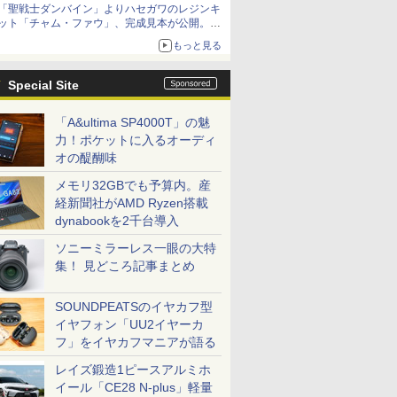
「聖戦士ダンバイン」よりハセガワのレジンキ
ット「チャム・ファウ」、完成見本が公開。9
月3日頃発売予定
もっと見る
Special Site
「A&ultima SP4000T」の魅
力！ポケットに入るオーディ
オの醍醐味
メモリ32GBでも予算内。産
経新聞社がAMD Ryzen搭載
dynabookを2千台導入
ソニーミラーレス一眼の大特
集！ 見どころ記事まとめ
SOUNDPEATSのイヤカフ型
イヤフォン「UU2イヤーカ
フ」をイヤカフマニアが語る
レイズ鍛造1ピースアルミホ
イール「CE28 N-plus」軽量