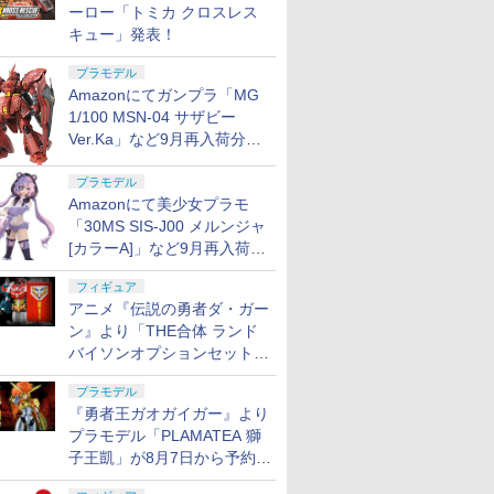
ーロー「トミカ クロスレス
キュー」発表！
プラモデル
Amazonにてガンプラ「MG
1/100 MSN-04 サザビー
Ver.Ka」など9月再入荷分が
販売再開！
プラモデル
Amazonにて美少女プラモ
「30MS SIS-J00 メルンジャ
[カラーA]」など9月再入荷分
が販売再開！
フィギュア
アニメ『伝説の勇者ダ・ガー
ン』より「THE合体 ランド
バイソンオプションセット」
が8月7日から予約受付開始！
プラモデル
『勇者王ガオガイガー』より
プラモデル「PLAMATEA 獅
子王凱」が8月7日から予約受
付開始！