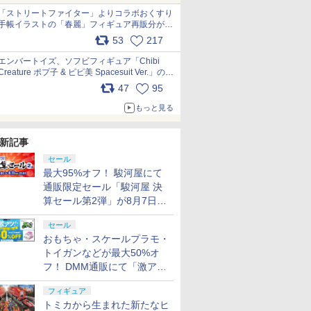
「ストリートファイター」よりコラボおくすり
手帳イラストの「春麗」フィギュア再販分が本
日出荷開始 pic.x.com/toUc1MHr41
53
217
エンバートイズ、ソフビフィギュア「Chibi
Creature ポプ子 & ピピ美 Spacesuit Ver.」の発
売中止を発表 pic.x.com/Ri45iFeYjn
47
95
もっと見る
新記事
セール
最大95%オフ！ 駿河屋にて
通販限定セール「駿河屋 決
算セール第2弾」が8月7日12
時より開催
セール
おもちゃ・スケールプラモ・
トイガンなどが最大50%オ
フ！ DMM通販にて「激ア
ツ！おもちゃ・ホビー夏セー
フィギュア
ル」が開催
トミカから生まれた新たなヒ