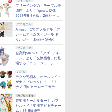
フィギュア
フリーイングの「テーブル美
術館」より「figma天使像」
2027年6月再販。2体セット
で小便小僧にも
プラモデル
Amazonにてプラモデル「フ
レームアームズ・ガール ド
ゥルガーI〈Bunny Style〉」
が予約受付再開！
フィギュア
全高約50cm！ 「アズールレ
ーン」より「交流宿舎」に登
場する「ニュージャージー」
が1/3スケールフィギュアで
パズル
登場
デクや死柄木、オールマイト
がナノブロックに！ 「ミニ
ナノ 僕のヒーローアカデミ
ア」9月再販
カプセルトイ
管楽器キーホルダー！ カプ
セルトイ「楽器アピるチャー
ム」8月6日発売