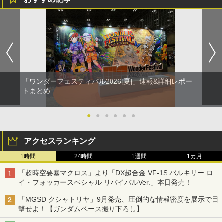
「ワンダーフェスティバル2026[夏]」速報&詳細レポー
トまとめ
●
●
●
●
●
●
アクセスランキング
1時間
24時間
1週間
1カ月
「超時空要塞マクロス」より「DX超合金 VF-1S バルキリー ロ
イ・フォッカースペシャル リバイバルVer.」本日発売！
「MGSD クシャトリヤ」9月発売、圧倒的な情報密度を展示で目
撃せよ！【ガンダムベース撮り下ろし】