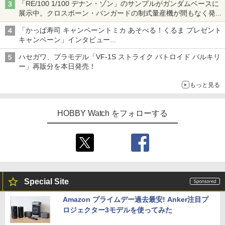
「RE/100 1/100 デナン・ゾン」のサンプルがガンダムベースに
展示中。クロスボーン・バンガードの制式量産機が間もなく発送
【ガンダムベース撮り下ろし】
「かっぱ寿司 キャンペーントミカ あそべる！くるま プレゼント
キャンペーン」インタビュー
子どもが楽しめるかっぱ寿司ならではの体験とコラボの楽しさを
ハセガワ、プラモデル「VF-1S ストライク バトロイド バルキリ
追求
ー」再販分を本日発売！
もっと見る
HOBBY Watch をフォローする
Special Site
Amazon プライムデー過去最安! Anker注目プ
ロジェクター3モデルを使ってみた