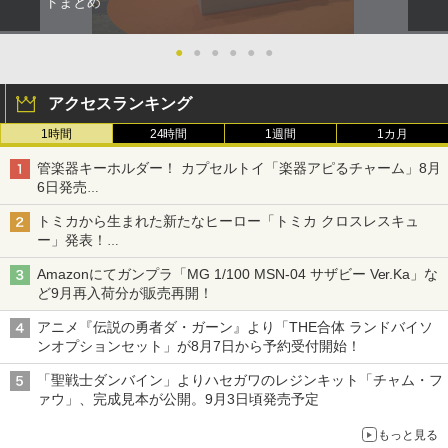
トまとめ
●
●
●
●
●
●
アクセスランキング
1時間
24時間
1週間
1カ月
管楽器キーホルダー！ カプセルトイ「楽器アピるチャーム」8月
6日発売
チューバ、テナサクなど5種各3色
トミカから生まれた新たなヒーロー「トミカ クロスレスキュ
ー」発表！
詳細は後日公開予定
Amazonにてガンプラ「MG 1/100 MSN-04 サザビー Ver.Ka」な
ど9月再入荷分が販売再開！
アニメ『伝説の勇者ダ・ガーン』より「THE合体 ランドバイソ
ンオプションセット」が8月7日から予約受付開始！
「聖戦士ダンバイン」よりハセガワのレジンキット「チャム・フ
ァウ」、完成見本が公開。9月3日頃発売予定
もっと見る