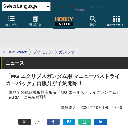
Powered by
Translate
カテゴリ
過去記事
検索
Impressサイト
HOBBY Watch
プラモデル
ガンプラ
ニュース
「MG エクリプスガンダム用 マニューバストライ
カーパック」再販分が予約開始！
単品での戦闘機形態変形＆「MG エールストライクガンダムv
er.RM」にも装着可能
屋敷悠太
2022年10月19日 12:49
リスト