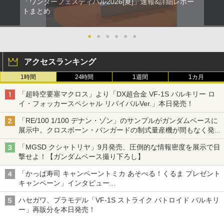
「ワンダーフェスティバル2026[夏]」速報&詳細レポー
トまとめ
●
●
●
●
●
●
アクセスランキング
1時間
24時間
1週間
1カ月
「超時空要塞マクロス」より「DX超合金 VF-1S バルキリー ロ
イ・フォッカースペシャル リバイバルVer.」本日発売！
「RE/100 1/100 デナン・ゾン」のサンプルがガンダムベースに
展示中。クロスボーン・バンガードの制式量産機が間もなく発送
【ガンダムベース撮り下ろし】
「MGSD クシャトリヤ」9月発売、圧倒的な情報密度を展示で目
撃せよ！【ガンダムベース撮り下ろし】
「かっぱ寿司 キャンペーントミカ あそべる！くるま プレゼント
キャンペーン」インタビュー
子どもが楽しめるかっぱ寿司ならではの体験とコラボの楽しさを
ハセガワ、プラモデル「VF-1S ストライク バトロイド バルキリ
追求
ー」再販分を本日発売！