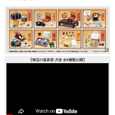
【海辺の温泉宿 夕波 全8種類公開】