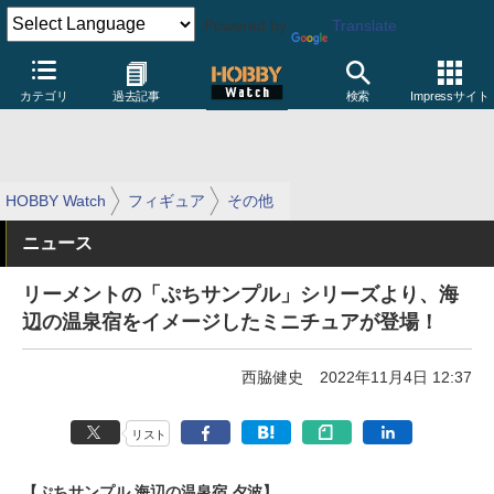
Powered by
Translate
カテゴリ
過去記事
検索
Impressサイト
HOBBY Watch
フィギュア
その他
ニュース
リーメントの「ぷちサンプル」シリーズより、海
辺の温泉宿をイメージしたミニチュアが登場！
西脇健史
2022年11月4日 12:37
リスト
【ぷちサンプル 海辺の温泉宿 夕波】