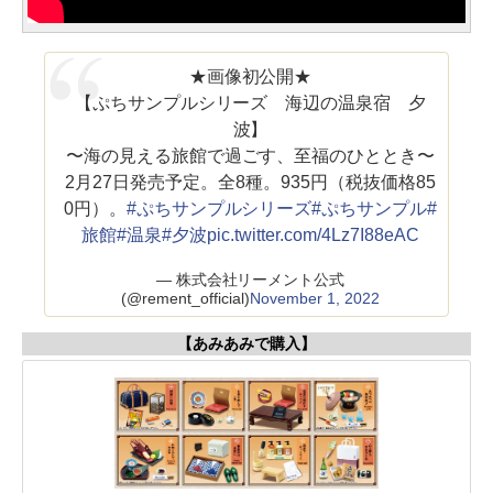
★画像初公開★
【ぷちサンプルシリーズ 海辺の温泉宿 夕
波】
〜海の見える旅館で過ごす、至福のひととき〜
2月27日発売予定。全8種。935円（税抜価格85
0円）。
#ぷちサンプルシリーズ
#ぷちサンプル
#
旅館
#温泉
#夕波
pic.twitter.com/4Lz7I88eAC
— 株式会社リーメント公式
(@rement_official)
November 1, 2022
【あみあみで購入】