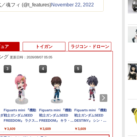
ィ (@t_features)
November 22, 2022
ギュア
トイガン
ラジコン・ドローン
ング
更新日時：2026/08/07 05:05
3
3
4
4
5
5
6
6
ケ
ー
【プラモ☆特価】ポケ
Figuarts mini 『機動
【プラモ☆特価】ポケ
Figuarts mini 『機動
【プラモ☆特価】ポケ
Figuarts mini 『機動
【プラモ☆特
sanrio house
ズ
ンダ
ットモンスター ポケモ
戦士ガンダムSEED
ットモンスター グッズ
戦士ガンダムSEED
ットモンスター グッズ
戦士ガンダムSEED
ットモンスタ
house オリ
ク
ンプラモコレクション
FREEDOM』 ラクス・
ポケモンプラモコレク
FREEDOM』 キラ・ヤ
ポケモンプラモコレク
DESTINY』 シン・ア
ポケモンプラ
ぐるみ Sサイ
クイック!! 22 パモ グ
クライン（再販版）
ション クイック!! 05
マト（再販版） (塗装
ション クイック!! 14
スカ (塗装済み可動フ
ション クイック
オ ハウス イ
￥557
￥3,609
￥557
￥3,609
￥557
￥3,609
￥557
￥3,850
ッズ【新品未開封】
(塗装済み可動フィギュ
ヒバニー 【新品未開
済み可動フィギュア)
ポカブ 【新品未開封】
ィギュア)
プリン 【新
生活雑貨 お
【アニメイト公式】
ア)
封】【アニメイト公
【アニメイト公式】
【アニメイト
ーム・フィギ