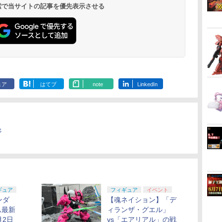
 検索で当サイトの記事を優先表示させる
ェア
はてブ
note
LinkedIn
ジ
ギュア
フィギュア
イベント
ンダ
【魂ネイション】「デ
ム最新
ィランザ・グエル」
月2日
vs「エアリアル」の戦