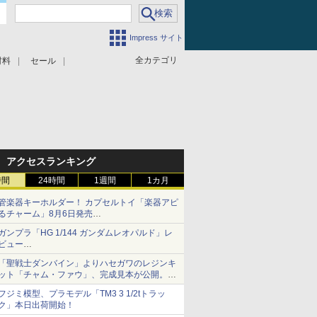
Impress サイト
全カテゴリ
材料
セール
アクセスランキング
時間
24時間
1週間
1カ月
管楽器キーホルダー！ カプセルトイ「楽器アピ
るチャーム」8月6日発売
チューバ、テナサクなど5種各3色
ガンプラ「HG 1/144 ガンダムレオパルド」レ
ビュー
『機動新世紀ガンダムX』30周年！インナーア
「聖戦士ダンバイン」よりハセガワのレジンキ
ームガトリングの変形機構まで再現し最新フォ
ット「チャム・ファウ」、完成見本が公開。9
ーマットでキット化！
月3日頃発売予定
フジミ模型、プラモデル「TM3 3 1/2tトラッ
ク」本日出荷開始！