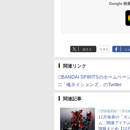
Google
ポスト
リスト
シ
関連リンク
□BANDAI SPIRITSのホームペー
□「魂ネイションズ」のTwitter
関連記事
プラモデル
フィ
11月発表の「ガ
ム」関連アイテ
情報まとめ【12