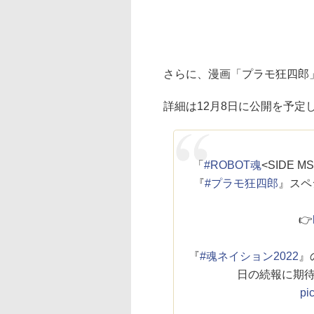
さらに、漫画「プラモ狂四郎」
詳細は12月8日に公開を予定
「
#ROBOT魂
<SIDE MS
『
#プラモ狂四郎
』スペ
👉
『
#魂ネイション2022
』
日の続報に期
pi