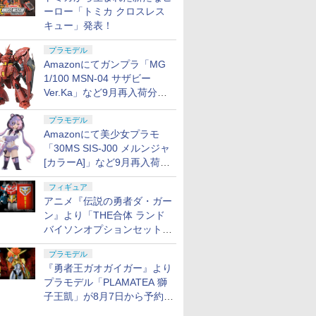
ーロー「トミカ クロスレス
キュー」発表！
プラモデル
Amazonにてガンプラ「MG
1/100 MSN-04 サザビー
Ver.Ka」など9月再入荷分が
販売再開！
プラモデル
Amazonにて美少女プラモ
「30MS SIS-J00 メルンジャ
[カラーA]」など9月再入荷分
が販売再開！
フィギュア
アニメ『伝説の勇者ダ・ガー
ン』より「THE合体 ランド
バイソンオプションセット」
が8月7日から予約受付開始！
プラモデル
『勇者王ガオガイガー』より
プラモデル「PLAMATEA 獅
子王凱」が8月7日から予約受
付開始！