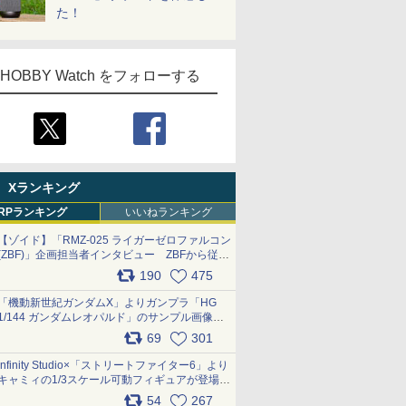
た！
HOBBY Watch をフォローする
Xランキング
RPランキング
いいねランキング
【ゾイド】「RMZ-025 ライガーゼロファルコン
(ZBF)」企画担当者インタビュー ZBFから従来
デザインまで再現可能なボリューム満点のキッ
190
475
ト pic.x.com/6zOqQAQKkX
「機動新世紀ガンダムX」よりガンプラ「HG
1/144 ガンダムレオパルド」のサンプル画像が
公開！ 8月8日発売予定
69
301
pic.x.com/lTnGoAKCSY
Infinity Studio×「ストリートファイター6」より
キャミィの1/3スケール可動フィギュアが登場
pic.x.com/Eam6ArWJLs
54
267