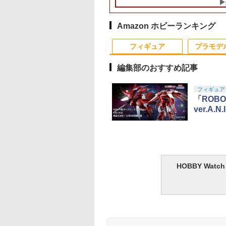
【402】
入荷次第出荷｜ 52
ル)
式】【402】
ズ STAR WARS
Amazon ホビーランキング
NDALORIAN：
8
4
1
1
2
2
GU Full Belly
フィギュア
プラモデ
et
編集部のおすすめ記事
10
10
10
10
1
1
1
1
2
2
2
2
フィギュア
「ROBO
ver.A.
vata 2 ND フ
ARROW OPTICS MEPROLIGHT M22
DJI AVATA 2用ケース ドロー
WA ターゲットペーパ
タミヤ GP.399 MSシャーシ
SOTAC GEAR ARI
タカラトミー 
 ライ
ク用 NDフィ
PRO タイプ 1X28 集光ドットサイト フ
ン収納ケース 保護ケース 収
ー 100枚
マルチブレーキセット
イプ M-LOK インラ
ゅうしゃりょ
ーム
6 ND32
ァイバーレッド＆MMX3 タイプ マグニ
納 耐衝撃 アクション キャー
【15399】
ン スカウトライト用
う！はじめて
￥880
ア
ズ シャッター
ファイア セット 18歳以上 サバゲー
リングケース ドローン本体
クティカルマウント
セット
￥29,400
￥8,768
￥320
￥1,240
￥2,280
 ス
NDフィルタ
銃
収納可能 持ち運びに便利 ハ
Black【メール便(ネ
OYS BLINDBOX
C 1/144 GF13-
マルイ コルトパイ
コンモールド クロ
タカラトミー
タミヤ(TAMIYA) 楽し
クラウンモデル ポケッ
ゴッドハンド
タカラトミー(TAKARA
タカラトミー(TAKARA
東京マルイ(TOKYO
GSIクレオス Mr.トップ
タカラトミー(TAKA
Blokees スター ウ
東京マルイ (TOKYO
LOCTITE(ロックタ
器
内正規品 FW-
ードタイプ収納ケース 防震
ポス)可】
ズニー プリンセス
1NHII マスターガン
 357マグナム 4イ
ート 4種
(TAKARA TOMY) T-
い工作シリーズ
トハンドガン No.07 デ
(GodHand) アルティ
TOMY) T-SPARK トラ
TOMY) T-SPARK
MARUI) No.25 コルト
コート 水性プレミアム
TOMY) T-SPARK 
ズ マンダロリアン&
MARUI) ガスブロー
ト) シールはがし プ
防塵 携帯便利
HOBBY Wa
the Run シリーズ
&風雲再起 (機動武
 ブラックモデル
×3.6cm 柄型枠 爪飾
SPARK トランスフォ
No.257 歩いて泳ぐア
リンジャー 10歳以上エ
メットニッパー5.0
ンスフォーマー ニュー
REALIZE MODEL リア
ガバメント HG 18歳以
トップコートスプレー
ンスフォーマー ニュ
ローグー CC05 ディ
ックマシンガン No.1
ミアム 220ml
インドボックス フ
Gガンダム)
歳以上エアーHOPリ
成 多寸法設計 立
ーマー ミッシングリン
ヒル工作セット 70257
アーHOPハンドガン
GH-SPN-120 ホビー用
レジェンズ NL-07 サウ
ライズモデル ZOIDS
上エアーHOPハンドガ
光沢 88ml ホビー用仕
レジェンズ NL-06 
ジャリン&グローグ
20式 5.56mm小銃 1
650
314
486
9
￥19,900
￥-
￥1,315
￥5,220
￥4,440
￥8,334
￥3,384
￥748
￥4,440
￥4,475
￥187,000
￥1,013
ュア ガチャガチャ
バー エアコッキン
刻 耐久 繰返し ハ
ク D-02 サウンドウェ
工具 プラモデル用 片
ンドウェーブ 可動フィ
ゾイド RMZ-025 ライ
ン
上材 B601
トボット コスモス 
ABS樹脂&PVC製 組
以上 ガスブローバッ
クション 塗装済み
メイドネイル (Bタ
ーブ (アニメタイプ) 可
刃構造
ギュア
ガーゼロファルコン
フィギュア
立て式プラスチック
クター・誕生日・
)
動フィギュア
(ZBF) 色分け済み プラ
デル
のギフトに最適
キット
個入り)