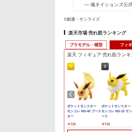
— 魂ネイションズ公式／魂フ
©創通・サンライズ
楽天市場 売れ筋ランキング
プラモデル・模型
フィ
楽天 フィギュア 売れ筋ランキ
10
10
1
1
2
2
ラモ☆特価】ポケ
OX】 52TOYS
HG 1/100 『マクロス
勝利の女神：NIKKE プ
アクションベース
ポケットモンスター
【プラモ☆特価】ポ
ポケットモンスタ
モンスター グッズ
INDBOX スター・
Δ』 VF-31F ジークフ
リバティ：アンカイン
01(グレー) ガンプラ
モンコレ MS-40 ブース
ットモンスター グッ
モンコレ MS-32 サ
モンプラモコレク
ーズ グローグーの
リード(メッサー・イー
ド・メイド 1/10 完成品
ター
ポケモンプラモコレ
ース
￥400
ン クイック!! 20
 ぬいぐるみストラ
レフェルト機) 専用水
フィギュア[Hobby
ション クイック!! 23
0
160
￥825
￥8,250
￥715
￥520
￥715
ータ 【新品未開
 BOX (4個入り) ｜
転写式デカール
sakura]《発売済・在
ジラーチ 【新品未開
【アニメイト公
販予約 2026/8月
【2846383】 (プラモデ
庫品》
封】【アニメイト公