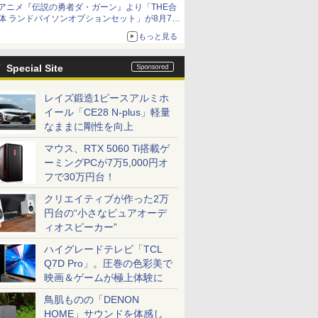
アニメ『伝説の勇者ダ・ガーン』より「THE合
体 ランドバイソンオプションセット」が8月7日
から予約受付開始！
もっと見る
Special Site
レイズ鍛造1ピースアルミホ
イール「CE28 N-plus」軽量
なままに剛性を向上
マウス、RTX 5060 Ti搭載ゲ
ーミングPCが7万5,000円オ
フで30万円台！
クリエイティブが作った2万
円台の“小さなピュアオーデ
ィオスピーカー”
ハイグレードテレビ「TCL
Q7D Pro」。圧巻の色彩美で
映画＆ゲームが極上体験に
鳥肌ものの「DENON
HOME」サウンドを体感し