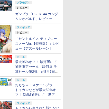
プラモデル
式】【402】
式】【402】
式】【402】
中】入荷次第出荷｜ 52
ル)
レビュー
トイズ STAR WARS
THE
ガンプラ「HG 1/144 ガンダ
MANDALORIAN：
ムレオパルド」レビュー
2
7
3
8
4
GROGU Full Belly
Planet
フィギュア
レビュー
「セントルイス ティプシー
7
7
7
7
8
8
8
8
9
9
9
9
10
10
10
10
スノー Ver.【特典版】」レビ
ュー【アズールレーン】
F. G4系 海上自衛隊 迷彩
99 MSシャーシ
タカラトミー トミカ きんき
5年保証 Vector Optics SCOC-54
Freewell DJI Avata 2 ND フ
ARROW OPTICS MEPROL
DJI AVATA 2
セール
[Cool Plus ボデ
キセット
ゅうしゃりょうだいしゅうご
Forester 1-5x24 Fiber | 銃 サバゲ ライ
ィルター 4 パック用 NDフィ
PRO タイプ 1X28 集光
ン収納ケース 保
 自衛隊 海自 迷彩 G4 コン
う！はじめてトミカのギフト
フル サバゲーグッズ サバイバルゲーム
ルター ND8 ND16 ND32
ァイバーレッド＆MMX3 
納 耐衝撃 アクシ
最大95%オフ！ 駿河屋にて
ン シャツ 特殊部隊 冷感
セット
電動ガン サバゲー用品 トイガン エア
ND64 遮光レンズ シャッター
ファイア セット 18歳以
リングケース ド
通販限定セール「駿河屋 決
￥2,280
￥19,800
￥7,500
￥29,400
￥8,768
エスアンドグラフ
ガン 電動エアガン 41px サバイバル ス
スピード調整 (NDフィルタ
銃
収納可能 持ち運
算セール第2弾」が8月7日12
ATIONS
KIYA)
.22
保護キャッ
TAMASHII NATIONS
BANDAI SPIRITS(バン
東京マルイ (TOKYO
武藤商事(Muto Syouji)
TAMASHII NATIONS
BANDAI SPIRITS(バン
東京マルイ(TOKYO
タミヤ(TAMIYA) クラ
52TOYS BLINDBOX
HGFC 1/144 GF13-
東京マルイ コルトパイ
シリコンモールド クロ
タカラトミ
タミヤ(TAM
クラウンモ
ゴッドハン
コープ ベクターオプティクス 照準器
ー) 送料無料 国内正規品 FW-
ードタイプ収納ケ
時より開催
アーツ 攻
ス デザイ
リーモデル
S.H.フィギュアーツ
ダイ スピリッツ)
MARUI) BBエアリボル
プラリペア クリアー
S.H.フィギュアーツ TV
ダイスピリッツ) HG 機
MARUI) No.16 H&K
フトツールシリーズ
ディズニー プリンセス
001NHII マスターガン
ソン 357マグナム 4イ
ムハート 4種
(TAKARA 
い工作シリ
トハンドガン
(GodHan
光学照準器
DAV2-STD
防塵 携帯便利
セール
 GHOST
イダー シ
上エアー
ONE PIECE シャンク
HGUC 200 機動戦士Z
バー No.7 M29 .44マグ
PL16C 【HTRC 3】
アニメ「呪術廻戦」 脹
動戦士ガンダム 復讐の
USP 10歳以上エアー
No.93 モデラーズニッ
On the Run シリーズ
ダム&風雲再起 (機動武
ンチ ブラックモデル
6.7×3.6cm 柄型枠 爪飾
SPARK 
No.257
リンジャー
メットニッ
おもちゃ・スケールプラモ・
LL 草薙素
ズ 全高約
ン 手動
ス -マリンフォード頂
ガンダム 百式 1/144ス
ナム 6.5インチ ブラッ
相 約150mm
レクイエム ザクⅡ F型
HOPハンドガン 手動
パーα (グレイ) プラモ
ブラインドボックス フ
闘伝Gガンダム)
10歳以上エアーHOPリ
り作成 多寸法設計 立
ーマー ミ
ヒル工作セッ
アーHOP
GH-SPN-
￥8,918
￥1,674
￥5,391
￥1,118
￥-
￥2,700
￥2,666
￥991
￥1,650
￥3,314
￥4,486
￥499
￥19,900
￥-
￥1,315
￥5,220
トイガンなどが最大50%オ
スケール プ
上決戦- 約165mm
ケール 色分け済みプラ
クモデル 10歳以上 エ
PVC&ABS製 塗装済み
ソラリ機 (復讐のレク
デル用工具 74093
ィギュア ガチャガチャ
ボルバー エアコッキン
体彫刻 耐久 繰返し ハ
ク D-02
工具 プラ
 塗装済み
PVC&ABS&布製 塗装
モデル
アリボルバー
可動フィギュア
イエム) 1/144スケール
コレクション 塗装済み
グ
ンドメイドネイル (Bタ
ーブ (アニ
刃構造
フ！ DMM通販にて「激ア
ア
済み可動フィギュア
色分け済みプラモデル
コレクター・誕生日・
イプ)
動フィギュ
ツ！おもちゃ・ホビー夏セー
新年のギフトに最適
フィギュア
ル」が開催
(一個入り)
トミカから生まれた新たなヒ