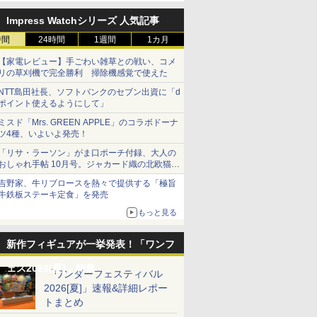
Impress Watchシリーズ 人気記事
時間
24時間
1週間
1カ月
【家電レビュー】手ごわい雑草との戦い、コメ
リの草刈機で完全勝利 掃除機感覚で使えた
NTT島田社長、ソフトバンクのセブン出資に「d
ポイント使えるようにして」
ミスド「Mrs. GREEN APPLE」のコラボドーナ
ツ4種、いよいよ発売！
「リサ・ラーソン」がま口ポーチ付録、大人の
おしゃれ手帖 10月号。ジャカード織の北欧猫デ
ザイン
吉野家、牛リブロースを熱々で提供する「極旨
牛鉄板ステーキ定食」を発売
もっと見る
新作フィギュアが一挙発表！「ワンフ
ェス2026[夏]」特集
「ワンダーフェスティバル
2026[夏]」速報&詳細レポー
トまとめ