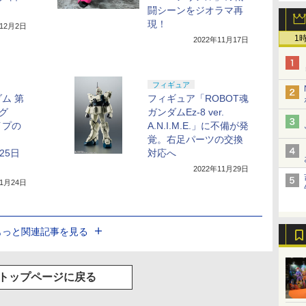
闘シーンをジオラマ再
現！
年12月2日
1
2022年11月17日
フィギュア
ム 第
フィギュア「ROBOT魂
グ
ガンダムEz-8 ver.
イプの
A.N.I.M.E.」に不備が発
覚。右足パーツの交換
月25日
対応へ
2022年11月29日
11月24日
もっと関連記事を見る
トップページに戻る