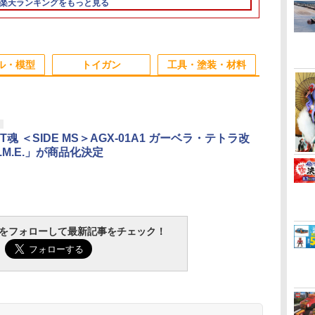
楽天ランキングをもっと見る
【402】
式】【402】
【402】
【402】
3
3
4
4
5
6
1
ル・模型
トイガン
工具・塗装・材料
3
3
3
3
4
4
4
4
5
5
5
5
6
6
6
6
T魂 ＜SIDE MS＞AGX-01A1 ガーベラ・テトラ改
N.I.M.E.」が商品化決定
タ
トミカ きんき
WoSporT UNUTY
Freewell DJI Avata 2 ND フ
東京マルイ ガスブロー
DJI AVATA 2用ケース ドロー
SOTAC GEAR
MAXTACS J
タミヤ GP.3
イ
うだいしゅうご
Tactical AXON SLタイ
ィルター 4 パック用 NDフィ
バックマシンガン専用
ン収納ケース 保護ケース 収
MODLITEタイプ
コンバットシャツ
マルチブレー
 タ
トミカのギフト
プ ワイヤースイッチ
ルター ND8 ND16 ND32
89式シリーズ用スペア
納 耐衝撃 アクション キャー
PLHV2 ウェポンライト
ィ] JMSDF
【15399】
BK 2.5mm プラグ対応
ND64 遮光レンズ シャッター
マガジン エアガン
リングケース ドローン本体
Black
シャツ ラグラ
￥1,840
￥7,500
￥4,800
￥8,768
￥6,000
￥15,980
￥320
コ
スピード調整 (NDフィルタ
収納可能 持ち運びに便利 ハ
吸水 速乾 
RA
ォー
イ
TAMASHII NATIONS
BANDAI SPIRITS(バン
東京マルイ(TOKYO
タミヤ クラフトツール
TAMASHII NATIONS
BANDAI SPIRITS(バン
東京マルイ No.10 ハイ
タミヤ(TAMIYA) メイ
タカラトミー
Sachiプラモ VERTヤ
クラウンモデル AK47
GSIクレオス Mr.トップ
TAMASHII N
壽屋(KOTOBU
東京マルイ No
マジ・スク+
ー) 送料無料 国内正規品 FW-
ードタイプ収納ケース 防震
トラ
グ
バ
レ
オリジン・オブ・バル
ダイ スピリッツ) RG
MARUI) No.21 H&K
シリーズ No.123 先細
S.H.フィギュアーツ 呪
ダイ スピリッツ)
キャパ5.1 10歳以上 電
クアップ材シリーズ
(TAKARA TOMY) T-
スリ Type-S 【プロモ
10歳以上 エアーコッキ
コート 水性プレミアム
S.H.フィギュ
メガミデバイ
M92Fミリタ
プセット
DAV2-STD
防塵 携帯便利
tchをフォローして最新記事をチェック！
ー
ン
4
キリー 超時空要塞マク
機動戦士ガンダム 逆襲
USP HG 18歳以上エア
薄刃ニッパー (ゲート
術廻戦 伏黒甚爾 約
30MM xEXM-000 ゼノ
動ブローバック フルオ
No.3 タミヤセメント
SPARK トランスフォ
デラー共同開発】 超極
ングライフル ブラック
トップコートスプレー
殻機動隊 THE
アメイデン レ
HG 18歳以
￥2,600
オー
ー
8歳
ロス VF-1J バルキリー
のシャア νガンダム
ーHOPハンドガン
カット用) プラモデル
155mm PVC&ABS製
ヴァルト 1/144スケー
ート
(角びん) 40ml 模型用
ーマー ミッシングリン
細 ガラスヤスリ ５点
つや消し 88ml ホビー
IN THE SHE
ュガーグレイ
HOPハンドガ
￥22,602
￥5,400
￥3,409
￥2,781
￥13,750
￥3,000
￥3,815
￥184
￥24,610
￥2,320
￥4,761
￥710
￥9,618
￥6,239
￥3,584
可動
み
ク
45th Anniv. 約225mm
1/144スケール 色分け
用工具 74123
塗装済み可動フィギュ
ル 色分け済みプラモデ
接着剤 87003
ク D-01 サウンドウェ
セット ガンプラ プラ
用仕上材 B603
子 約140mm
180mm 1/1
モ
ABS&ダイキャスト製
済みプラモデル
ア
ル
ーブ 可動フィギュア
モデル ゲート処理 模
PVC&ABS製
ラモデル
塗装済み可動フィギュ
型 フィギュア［知的財
可動フィギュ
ア
産権登録済］ verty-s