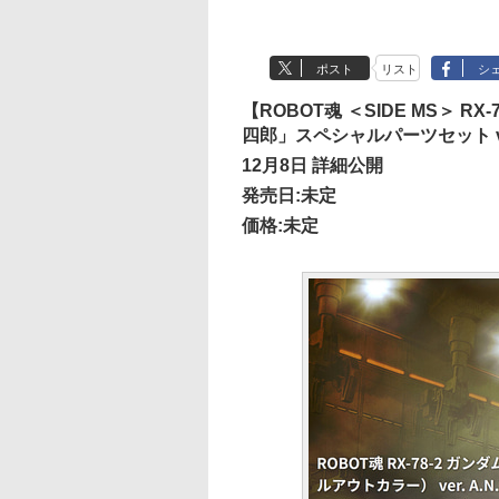
ポスト
リスト
シ
【ROBOT魂 ＜SIDE MS＞ R
四郎」スペシャルパーツセット ver.A
12月8日 詳細公開
発売日:未定
価格:未定