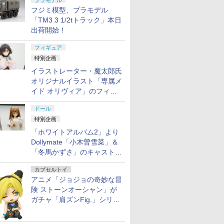
プラモデル
フジミ模型、プラモデル
「TM3 3 1/2tトラック」本日
出荷開始！
フィギュア
特別企画
イラストレーター・魔太郎氏
オリジナルイラスト「専属メ
イド オリヴィア」のフィギ
ュア彩色原型が東京フィギュ
ドール
アギャラリーにて展示中
7
7
8
8
9
9
10
10
特別企画
「ホワイトアルバム2」より
Dollymate「小木曽雪菜」＆
「冬馬かずさ」のキャストド
ール実物見本が東京フィギュ
カプセルトイ
アギャラリーにて展示中
アニメ「ジョジョの奇妙な冒
価】ポケ
 sanrio
【プラモ☆特価】ポケ
バンダイスピリッツ
【プラモ☆特価】ポケ
仮面ライダーマイス
【プラモ☆特価】ポケ
【BOX】 52TOYS
HG 1/10
勝利の女神：
険 ストーンオーシャン」が
ー グッズ
ジナルぬい
ットモンスター グッズ
SHフィギュアーツ S．
ットモンスター グッズ
TAF 仮面ライダーリド
ットモンスター グッズ
BLINDBOX スター・
Δ』 VF-3
リバティ：
モコレク
ズ サンリ
ポケモンプラモコレク
H．Figuarts フリーザ
ポケモンプラモコレク
ポケモンプラモコレク
ウォーズ グローグーの
リード(メ
ド・メイド 
ガチャ「肩ズンFig.」シリー
￥4,400
!! 09
ンテリア・
ション クイック!! 10
第四形態〈底知れぬ宇
ション クイック!! 08
ション クイック!! 20
食卓 ぬいぐるみストラ
レフェルト
フィギュア[
ズに登場
￥572
￥4,400
￥630
￥630
￥6,160
￥825
￥8,250
品未開封】
もちゃ・ゲ
モクロー 【新品未開
宙一の力〉
ミミッキュ 【新品未開
ホゲータ 【新品未開
ップ BOX (4個入り) ｜
転写式デカ
sakura
公式】
ュア
封】【アニメイト公
封】【アニメイト公
封】【アニメイト公
【再販予約 2026/8月
【284638
庫品》