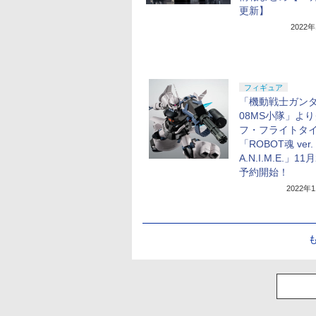
更新】
2022
フィギュア
「機動戦士ガンダ
08MS小隊」より
フ・フライトタ
「ROBOT魂 ver.
A.N.I.M.E.」11
予約開始！
2022年