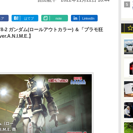
ェア
はてブ
note
LinkedIn
X-78-2 ガンダム(ロールアウトカラー) ＆「プラモ狂
.N.I.M.E.】