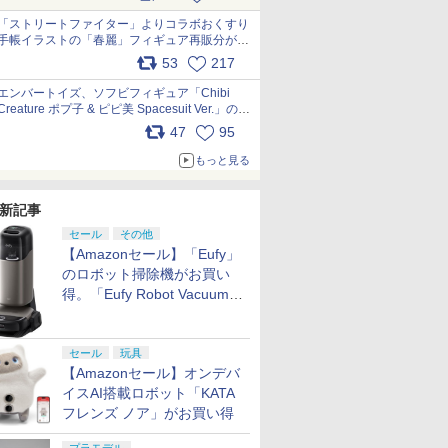
「ストリートファイター」よりコラボおくすり
手帳イラストの「春麗」フィギュア再販分が本
日出荷開始 pic.x.com/toUc1MHr41
53
217
エンバートイズ、ソフビフィギュア「Chibi
Creature ポプ子 & ピピ美 Spacesuit Ver.」の発
売中止を発表 pic.x.com/Ri45iFeYjn
47
95
もっと見る
新記事
セール
その他
【Amazonセール】「Eufy」
のロボット掃除機がお買い
得。「Eufy Robot Vacuum
Omni S2」も対象に
セール
玩具
【Amazonセール】オンデバ
イスAI搭載ロボット「KATA
フレンズ ノア」がお買い得