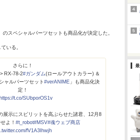
のスペシャルパーツセットも商品化が決定した。
している。
さらに！
最
> RX-78-2
#ガンダム
(ロールアウトカラー) ＆
シャルパーツセット
#verANIME
」も商品化決
定！
https://t.co/SUbporOS1v
の展示にスピリットを高ぶらせた諸君、12月8
待せよ！
#t_robot
#MSV
#魂ウェブ商店
c.twitter.com/fV1A3lhwjh