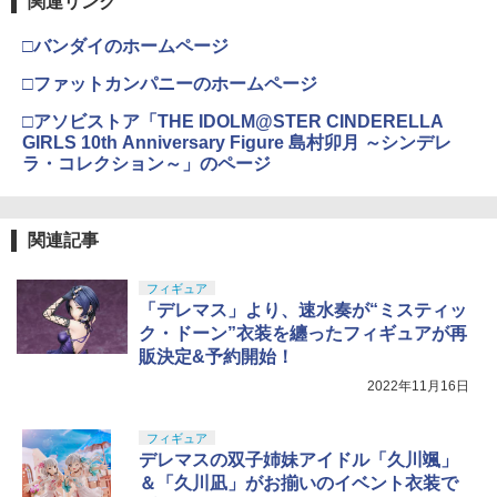
関連リンク
タミヤ(TAMIYA) メイクアップ材シリー
USP 10歳以上エアーHOPハンドガン 手
4
ズ No.3 タミヤセメント(角びん) 40ml 模
マックスファクトリー PLAMATEA MX
動
4
□バンダイのホームページ
型用接着剤 87003
ちゃん 組み立て式プラモデル ノンスケ
ール 全高約160mm
￥2,666
□ファットカンパニーのホームページ
￥184
￥9,980
□アソビストア「THE IDOLM@STER CINDERELLA
GIRLS 10th Anniversary Figure 島村卯月 ～シンデレ
東京マルイ No.10 ハイキャパ5.1 10歳以
5
ラ・コレクション～」のページ
GSIクレオス Mr.トップコート 水性プレ
上 電動ブローバック フルオート
5
ミアムトップコートスプレー つや消し 8
HG 機動戦士ガンダム00 グラハム専用ユ
5
8ml ホビー用仕上材 B603
ニオンフラッグカスタム 1/144スケール
￥3,815
色分け済みプラモデル
関連記事
￥710
￥1,800
フィギュア
「デレマス」より、速水奏が“ミスティッ
ク・ドーン”衣装を纏ったフィギュアが再
販決定&予約開始！
2022年11月16日
フィギュア
デレマスの双子姉妹アイドル「久川颯」
＆「久川凪」がお揃いのイベント衣装で