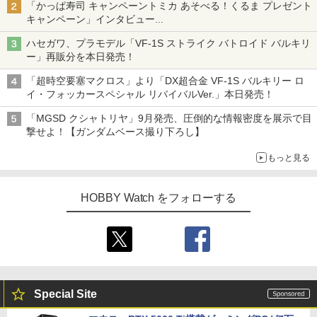
「かっぱ寿司 キャンペーントミカ あそべる！くるま プレゼント
キャンペーン」インタビュー
子どもが楽しめるかっぱ寿司ならではの体験とコラボの楽しさを
ハセガワ、プラモデル「VF-1S ストライク バトロイド バルキリ
追求
ー」再販分を本日発売！
「超時空要塞マクロス」より「DX超合金 VF-1S バルキリー ロ
イ・フォッカースペシャル リバイバルVer.」本日発売！
「MGSD クシャトリヤ」9月発売、圧倒的な情報密度を展示で目
撃せよ！【ガンダムベース撮り下ろし】
もっと見る
HOBBY Watch をフォローする
Special Site