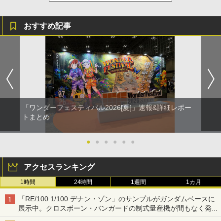
おすすめ記事
「ワンダーフェスティバル2026[夏]」速報&詳細レポー
トまとめ
●
●
●
●
●
●
アクセスランキング
1時間
24時間
1週間
1カ月
「RE/100 1/100 デナン・ゾン」のサンプルがガンダムベースに
展示中。クロスボーン・バンガードの制式量産機が間もなく発送
【ガンダムベース撮り下ろし】