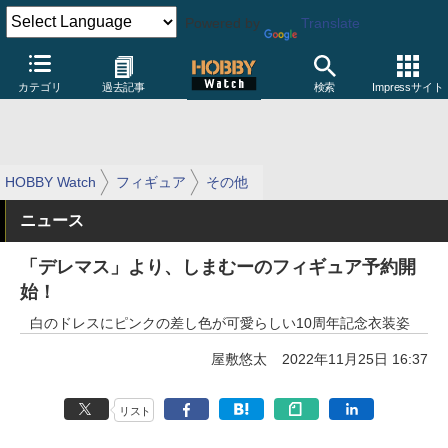
Powered by
Translate
カテゴリ
過去記事
検索
Impressサイト
HOBBY Watch
フィギュア
その他
ニュース
「デレマス」より、しまむーのフィギュア予約開
始！
白のドレスにピンクの差し色が可愛らしい10周年記念衣装姿
屋敷悠太
2022年11月25日 16:37
リスト