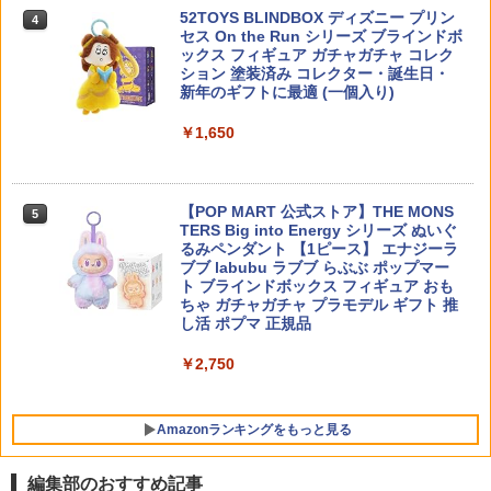
￥6,800
4
ドストップ (MLOK用) DE
52TOYS BLINDBOX ディズニー プリン
￥2,660
4
4mmアルミロックナット [OP-1080](JA
5
セス On the Run シリーズ ブラインドボ
N：4950344540808)
ックス フィギュア ガチャガチャ コレク
￥1,402
ション 塗装済み コレクター・誕生日・
送料無料◆星環重工 アークナイツ：エン
5
￥444
新年のギフトに最適 (一個入り)
ドフィールド エネルギーパーツシリーズ
HC18 1/24 ニッサン フェアレディ Z432
5
『源石リミッター』 塗装済み完成品 VIC
R 1970 ハセガワ HC帯ヒストリックカー
￥1,650
ZMD001 【8月予約】
プラモデル
【サバゲに！】FMA W.F.B タクティカル
5
ゴーグル DE◆ワイドフレームで広い視
￥6,800
￥2,716
野角！ベンチレーションホールで通気性
◎/特殊部隊
【POP MART 公式ストア】THE MONS
5
TERS Big into Energy シリーズ ぬいぐ
るみペンダント 【1ピース】 エナジーラ
￥1,980
ブブ labubu ラブブ らぶぶ ポップマー
ト ブラインドボックス フィギュア おも
ちゃ ガチャガチャ プラモデル ギフト 推
し活 ポプマ 正規品
￥2,750
Amazonランキングをもっと見る
編集部のおすすめ記事