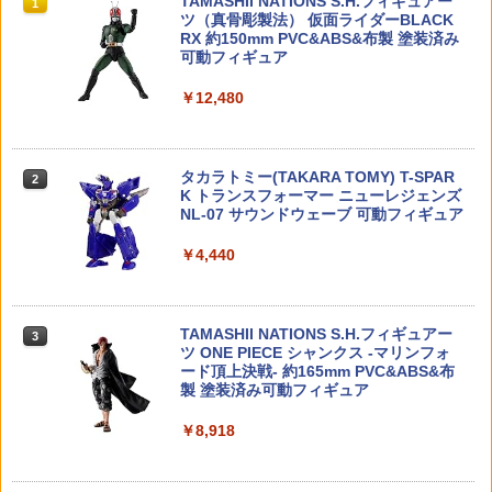
TAMASHII NATIONS S.H.フィギュアー
ンプラ
1
￥6,652
ツ（真骨彫製法） 仮面ライダーBLACK
RX 約150mm PVC&ABS&布製 塗装済み
￥1,980
可動フィギュア
宮川ゴム チャンバーパッキン 硬度50° ガ
ハイグレードデフボール Φ3mm(タミヤ
Gift+ 1/8 『ゼンレスゾーンゼロ』 エレ
2
2
2
￥12,480
スガン用 2個入り [ 幅狭 ] ガスガン部品
汎用) [TGE-212B](JAN：454388050932
ン・ジョー 華やぐ遊歩Ver. (フィギュア)
ガスガンアクセサリー ガスガンオプショ
5)
▲タミヤM-06用アルミステアリングクラ
2
ン ガスガンアタッチメント ガスガンパ
ンク,M06-E05U（ゆうパケット）
￥6,741
ーツアクセサリー
￥203
タカラトミー(TAKARA TOMY) T-SPAR
2
￥2,348
K トランスフォーマー ニューレジェンズ
￥1,200
NL-07 サウンドウェーブ 可動フィギュア
ねんどろいど 弱音ハク[グッドスマイル
テールプーリーケース（L） [CA3056D]
3
3
￥4,440
カンパニー]【送料無料】《12月予約》
(JAN：4549089102114)
A380 エアバス社 ハウスカラー ノンスケ
サバゲー ガンソックス 長さ 40cm/140c
3
3
ールDARON飛行機 / 飛行機模型 / 模型 /
m 銃ソックス ライフルケース ハンドガ
￥6,750
￥317
完成品 / 完成品模型 [RT0380]
ンケース ライフルカバー ハンドガンカ
バー 拳銃カバー 散弾銃カバー ショット
TAMASHII NATIONS S.H.フィギュアー
3
ガンカバー 空気銃カバー エアガンカバ
ツ ONE PIECE シャンクス -マリンフォ
￥2,500
ー ポーチ
ード頂上決戦- 約165mm PVC&ABS&布
【ネコポス対応】フタバ(Futaba)/BT22
4
製 塗装済み可動フィギュア
【未開封】【3種セット】葬送のフリー
74/ホイールグリップ・標準対応
4
￥1,210
レン ぬーどるストッパーフィギュア フ
￥8,918
リーレン フェルン シュタルク【一宮
機動戦士ガンダムZZ HGUC 1/144 『機
￥363
4
店】
動戦士ガンダムZZ』 ZZガンダム (プラ
モデル)
【WADSN】SI LINK Anchorタイプ ハン