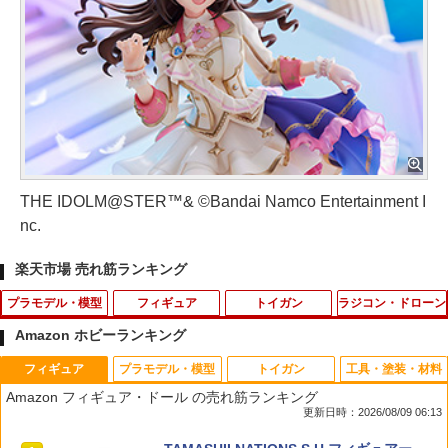
THE IDOLM@STER™& ©Bandai Namco Entertainment I
nc.
楽天市場 売れ筋ランキング
プラモデル・模型
フィギュア
トイガン
ラジコン・ドローン
Amazon ホビーランキング
フィギュア
プラモデル・模型
トイガン
工具・塗装・材料
【期間限定クリアスタンド特典付】HG
S.H.Figuarts 『超宇宙刑事ギャバン イ
AGM モスバーグM500用 14連マガジン
AO-5040 5mm皿バネ 5個 [84174](JA
1
1
1
1
Amazon フィギュア・ドール の売れ筋ランキング
機動戦士ガンダム 水星の魔女 1/144 [25]
ンフィニティ』 ギャバン・インフィニテ
N：4950344841745)
更新日時：2026/08/09 06:13
ガンダムシュバルゼッテ プラモデル バ
ィ (塗装済み可動フィギュア)
￥913
ンダイ スピリッツ BANDAI SPIRITS ガ
￥176