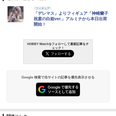
BANDAI SPIRITS(バンダイ スピリッツ)
東京マルイ(TOKYO MARUI) No.25 コル
GSIクレオス Mr.トップコート 水性プレ
フィギュア
1
1
1
30MS SIS-J00 メルンジャ[カラーA] 色
ト ガバメント HG 18歳以上エアーHOP
ミアムトップコートスプレー 光沢 88ml
「デレマス」よりフィギュア「神崎蘭子
分け済みプラモデル
ハンドガン
ホビー用仕上材 B601
祝宴の白姫ver.」アルミナから本日出荷
開始！
￥4,200
￥3,384
￥748
HOBBY Watchをフォローして最新記事をチ
BANDAI SPIRITS(バンダイ スピリッツ)
東京マルイ (TOKYO MARUI) ガスブロー
LOCTITE(ロックタイト) シールはがし
2
2
2
ェック！
機動警察パトレイバー EZY RG 1/48 AV-
バックマシンガン No.14 20式 5.56mm
プレミアム 220ml
98Plus (イングラム・プラス) 色分け済
小銃 18歳以上 ガスブローバック
みプラモデル
￥962
￥225,000
￥6,600
Google 検索で当サイトの記事を優先表示させる
タミヤ クラフトツールシリーズ No.123
東京マルイ(TOKYO MARUI) No.21 H&K
3
3
先細薄刃ニッパー (ゲートカット用) プラ
BANDAI SPIRITS(バンダイスピリッツ)
USP HG 18歳以上エアーHOPハンドガン
3
モデル用工具 74123
30MS SIS-H00 セスティエ[カラーC] 色
分け済みプラモデル
￥3,409
￥2,674
￥4,500
東京マルイ(TOKYO MARUI) No.16 H&K
4