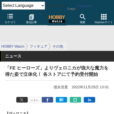
Powered by
Translate
カテゴリ
過去記事
検索
Impressサイト
HOBBY Watch
フィギュア
その他
ニュース
「FE ヒーローズ」よりヴェロニカが強大な魔力を
得た姿で立体化！ 各ストアにて予約受付開始
徳永浩貴
2022年11月29日 13:01
リスト
【ヴェロニカ】