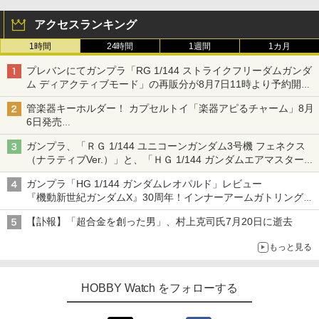
アクセスランキング
1時間
24時間
1週間
1カ月
プレバンにてガンプラ「RG 1/144 ストライクフリーダムガンダ
ム ディアクティブモード」の再販分が8月7日11時より予約開
始！
管楽器キーホルダー！ カプセルトイ「楽器アピるチャーム」8月
6日発売
チューバ、テナサクなど5種各3色
ガンプラ、「ＲＧ 1/144 ユニコーンガンダム3号機 フェネクス
（ナラティブVer.）」と、「ＨＧ 1/144 ガンダムエアマスターバ
ースト」再販
ガンプラ「HG 1/144 ガンダムレオパルド」レビュー
『機動新世紀ガンダムX』30周年！インナーアームガトリングの
変形機構まで再現し最新フォーマットでキット化！
【訃報】「超合金を創った男」、村上克司氏7月20日に逝去
もっと見る
HOBBY Watch をフォローする