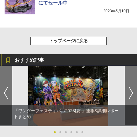
にてセール中
2023年5月10日
トップページに戻る
おすすめ記事
「ワンダーフェスティバル2026[夏]」速報&詳細レポー
トまとめ
●
●
●
●
●
●