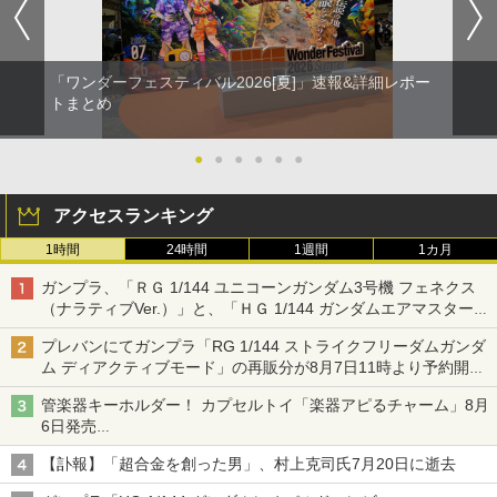
「ワンダーフェスティバル2026[夏]」速報&詳細レポー
トまとめ
●
●
●
●
●
●
アクセスランキング
1時間
24時間
1週間
1カ月
ガンプラ、「ＲＧ 1/144 ユニコーンガンダム3号機 フェネクス
（ナラティブVer.）」と、「ＨＧ 1/144 ガンダムエアマスターバ
ースト」再販
プレバンにてガンプラ「RG 1/144 ストライクフリーダムガンダ
ム ディアクティブモード」の再販分が8月7日11時より予約開
始！
管楽器キーホルダー！ カプセルトイ「楽器アピるチャーム」8月
6日発売
チューバ、テナサクなど5種各3色
【訃報】「超合金を創った男」、村上克司氏7月20日に逝去