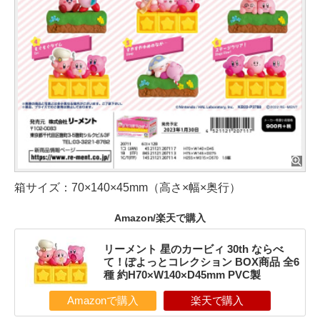
箱サイズ：70×140×45mm（高さ×幅×奥行）
Amazon/楽天で購入
リーメント 星のカービィ 30th ならべ
て！ぽよっとコレクション BOX商品 全6
種 約H70×W140×D45mm PVC製
Amazonで購入
楽天で購入