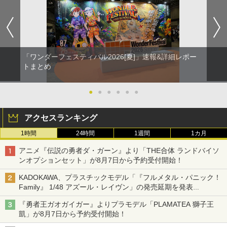
「ワンダーフェスティバル2026[夏]」速報&詳細レポー
トまとめ
●
●
●
●
●
●
アクセスランキング
1時間
24時間
1週間
1カ月
アニメ『伝説の勇者ダ・ガーン』より「THE合体 ランドバイソ
ンオプションセット」が8月7日から予約受付開始！
KADOKAWA、プラスチックモデル「『フルメタル・パニック！
Family』 1/48 アズール・レイヴン」の発売延期を発表
8月から9月に延期
『勇者王ガオガイガー』よりプラモデル「PLAMATEA 獅子王
凱」が8月7日から予約受付開始！