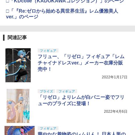
□「KDcolle（KADOKAWAコレクション）」のページ
□「『Re:ゼロから始める異世界生活』レム優雅美人
ver.」のページ
関連記事
フィギュア
フリュー、「リゼロ」フィギュア「レム
チャイナドレスver.」メーカー在庫分販
売中！
2022年1月17日
プライズ
フィギュア
「リゼロ」よりレムが白バニー姿でフリ
ューのプライズに登場！
2022年4月6日
フィギュア
華やかな着物姿のレムりん！ 日本人形の