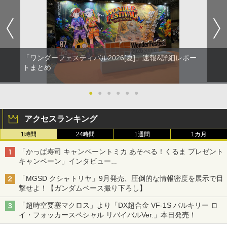
「ワンダーフェスティバル2026[夏]」速報&詳細レポー
トまとめ
●
●
●
●
●
●
アクセスランキング
1時間
24時間
1週間
1カ月
「かっぱ寿司 キャンペーントミカ あそべる！くるま プレゼント
キャンペーン」インタビュー
子どもが楽しめるかっぱ寿司ならではの体験とコラボの楽しさを
「MGSD クシャトリヤ」9月発売、圧倒的な情報密度を展示で目
追求
撃せよ！【ガンダムベース撮り下ろし】
「超時空要塞マクロス」より「DX超合金 VF-1S バルキリー ロ
イ・フォッカースペシャル リバイバルVer.」本日発売！