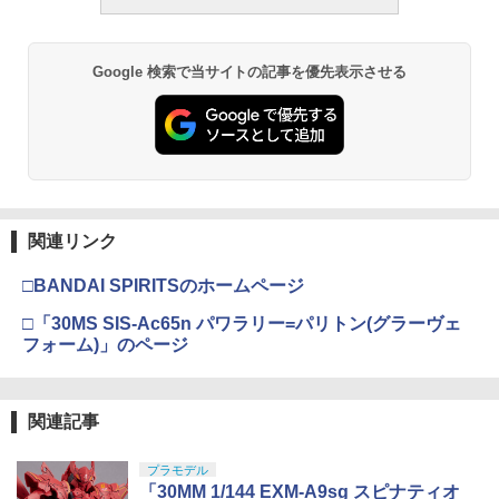
￥1,850
￥193,900
￥2,781
Google 検索で当サイトの記事を優先表示させる
BANDAI SPIRITS(バンダイスピリッツ)
東京マルイ(TOKYO MARUI) No.21 H&K
LOCTITE(ロックタイト) シールはがし
3
3
3
30MS SIS-H00 セスティエ[カラーC] 色
USP HG 18歳以上エアーHOPハンドガン
プレミアム 220ml
分け済みプラモデル
￥3,409
￥962
￥4,682
クラウンモデル AK47 10歳以上 エアー
4
関連リンク
タミヤ(TAMIYA) メイクアップ材シリー
BANDAI SPIRITS(バンダイ スピリッツ)
コッキングライフル ブラック
4
4
ズ No.3 タミヤセメント(角びん) 40ml 模
HGAW 機動新世紀ガンダムX ガンダムエ
□BANDAI SPIRITSのホームページ
型用接着剤 87003
アマスター 1/144スケール 色分け済みプ
￥4,761
ラモデル
□「30MS SIS-Ac65n パワラリー=パリトン(グラーヴェ
￥184
フォーム)」のページ
￥3,732
東京マルイ(TOKYO MARUI) No.16 H&K
5
USP 10歳以上エアーHOPハンドガン 手
GSIクレオス Mr.トップコート 水性プレ
動
5
関連記事
ミアムトップコートスプレー つや消し 8
BANDAI SPIRITS(バンダイ スピリッツ)
5
8ml ホビー用仕上材 B603
30MS Fate/Grand Order アルトリア・
￥2,666
キャスター 色分け済みプラモデル
プラモデル
￥710
「30MM 1/144 EXM-A9sg スピナティオ