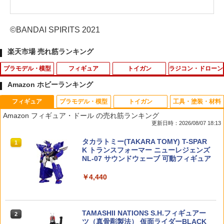
©BANDAI SPIRITS 2021
楽天市場 売れ筋ランキング
プラモデル・模型
フィギュア
トイガン
ラジコン・ドローン
Amazon ホビーランキング
フィギュア
プラモデル・模型
トイガン
工具・塗装・材料
プラフィア ドアラ プラモデル〔プラ
【中古】 機動戦士ガンダムSEEDDESTI
【 CYMA 製 】東京マルイ 電動ガン / ガ
タミヤ OP.1845 3×50mm アルミターン
1
1
1
1
Amazon フィギュア・ドール の売れ筋ランキング
ム〕（260421予約開始）
NY フィギュア ストライクフリーダムガ
スガン マガジン 対応 スピード BBロー
バックルシャフト【54845】 ラジコンパ
更新日時：2026/08/07 18:13
ンダム光の翼オプションセットSOULBL
ダー ピストルマガジン型 容量 約100発
ーツ
UEVer. METAL BUILD 魂ウェブ商店限定
スケルトンボディ | AEG GBB ガスブロ
￥3,300
タカラトミー(TAKARA TOMY) T-SPAR
【フィギュア】【倉吉店】
MWS M4 ハンドガン Loader xl 6mm ア
1
￥310
K トランスフォーマー ニューレジェンズ
ダプター 給弾 スモーククリア 補充 装填
NL-07 サウンドウェーブ 可動フィギュア
装弾 マグ
￥9,080
タミヤ 1/48 傑作機シリーズ No.58 アメ
2
￥4,440
￥850
リカ海軍 ダグラス A-1H スカイレーダー
ラジコン 充電 バッテリー 電池 充電池 充
2
プラモデル 61058
電器 USB充電 ラジコンカー【3.7V 1450
スターウォーズ バウンティコレクション
0/500mAh スタントカー バイク等】 ス
2
ザ・チャイルド グローグー フィギュア
ペア 予備 替え 車 玩具 おもちゃ RC カー
￥3,304
TAMASHII NATIONS S.H.フィギュアー
データパッド ポーズ 2.25インチ
Maple Leaf VSR ラージマガジンキャッ
バッテリー 替え 予備 長時間 遊べる 必要
2
2
ツ（真骨彫製法） 仮面ライダーBLACK
チセット 【メール便(ネコポス)可】
アイテム 予備電池 便利 グッズ 生活 応援