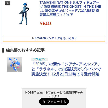
20時〜8月11日1時59分まで】14mm正ネ
TAMASHII NATIONS S.H.フィギュアー
5
￥1,316
ジ(CW)ORGA MWSアウターバレル ハイ
ツ 攻殻機動隊 THE GHOST IN THE SHE
￥9,900
ダーアタッチメント 東京マルイM4ガス
LL 草薙素子 約140mm PVC&ABS製 塗
ブロ サバゲー
装済み可動フィギュア
￥1,270
￥9,618
Amazonランキングをもっと見る
編集部のおすすめ記事
BANDAI SPIRITS(バンダイ スピリッツ)
東京マルイ(TOKYO MARUI) No.25 コル
GSIクレオス Mr.トップコート 水性プレ
プラモデル
1
1
1
30MS SIS-J00 メルンジャ[カラーA] 色
ト ガバメント HG 18歳以上エアーHOP
ミアムトップコートスプレー 光沢 88ml
「30MS」の新作「シアナ=アマルシア」
分け済みプラモデル
ハンドガン
ホビー用仕上材 B601
と「ララネル」の抽選販売がプレバンで
実施決定！ 12月21日12時より受付開始
￥4,200
￥3,384
￥748
HOBBY Watchをフォローして最新記事をチ
HG 機動戦士ガンダム00 グラハム専用ユ
東京マルイ (TOKYO MARUI) ガスブロー
タミヤ クラフトツールシリーズ No.123
2
2
2
ェック！
ニオンフラッグカスタム 1/144スケール
バックマシンガン No.14 20式 5.56mm
先細薄刃ニッパー (ゲートカット用) プラ
色分け済みプラモデル
小銃 18歳以上 ガスブローバック
モデル用工具 74123