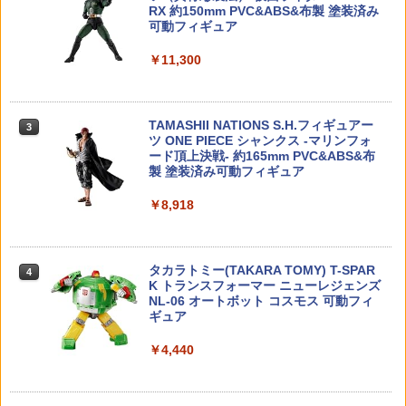
RX 約150mm PVC&ABS&布製 塗装済み
送料無料
￥9,200
可動フィギュア
￥870
MODEROID 機動警察パトレイバー AV-9
3
￥1,000
8イングラム プラモデル（再販）[グッド
￥11,300
スマイルカンパニー]【送料無料】《発売
済・在庫品》
送料無料◆再販 メディコム・トイ MAFE
3
X マフェックス No.203 キャプテンアメ
ガーダー リコイルスプリングガイドバッ
リカ WINTER SOLDIER ウィンター・ソ
タミヤ OP.828 DT-02 ターンバックスサ
3
￥3,420
3
ファ 東京マルイ GBB M92F 用｜M92F-
TAMASHII NATIONS S.H.フィギュアー
ルジャー アクションフィギュア【8月予
スアーム＆タイロッドセット 【53828】
3
20 メール便 対応商品 ポスト投函 ネコ
ツ ONE PIECE シャンクス -マリンフォ
約】
ラジコン用
ポス ゆうパケット
ード頂上決戦- 約165mm PVC&ABS&布
製 塗装済み可動フィギュア
￥9,800
￥1,056
MECHA ART(メカアーツ) 12個入りアソ
4
￥871
ートBOX[ベル玩菓]《発売済・在庫品》
￥8,918
￥3,560
送料無料◆リボルテック CLAYMORE ク
ミニッツ アルミホイール ゴールドメッ
4
4
Maple Leaf 2023ver Transformers Aut
レア 海洋堂 フィギュア 【11月予約】
シュ ワイド +0mm 2個入 [OP8-122](JA
4
obot シリコン ホップパッキン Yellow
タカラトミー(TAKARA TOMY) T-SPAR
N：4518626581224)
4
(硬度60/VSR＆GBB)【メール便(ネコポ
K トランスフォーマー ニューレジェンズ
￥9,900
ス)可】
NL-06 オートボット コスモス 可動フィ
￥1,210
犬 置物 シリコン カーオーナメント 車内
5
ギュア
アクセサリー インテリア ダッシュボー
￥1,040
ド かわいい フィギュア 雑貨 グッズ 洗え
￥4,440
る 飾り 子犬
S.H.Figuarts ソー (アベンジャーズ/ドゥ
ヨコモ 40mm クーリングファン【RP-03
5
5
ームズデイ)[BANDAI SPIRITS]《12月予
2A】 ラジコンパーツ
￥3,840
約》
＼エントリーでポイント10倍／【8月4日
5