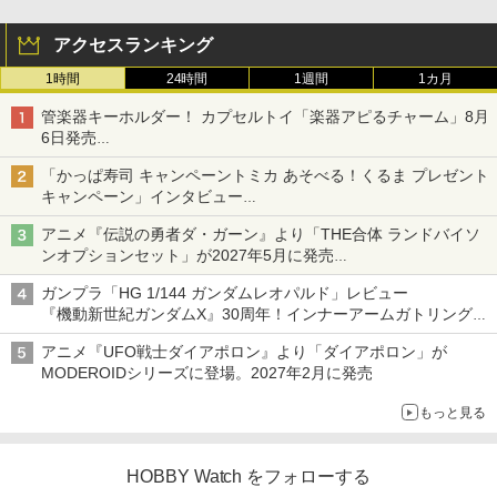
アクセスランキング
1時間
24時間
1週間
1カ月
管楽器キーホルダー！ カプセルトイ「楽器アピるチャーム」8月
6日発売
チューバ、テナサクなど5種各3色
「かっぱ寿司 キャンペーントミカ あそべる！くるま プレゼント
キャンペーン」インタビュー
子どもが楽しめるかっぱ寿司ならではの体験とコラボの楽しさを
アニメ『伝説の勇者ダ・ガーン』より「THE合体 ランドバイソ
追求
ンオプションセット」が2027年5月に発売
「THE合体ランドバイソン」と連動するオプションパーツセット
ガンプラ「HG 1/144 ガンダムレオパルド」レビュー
『機動新世紀ガンダムX』30周年！インナーアームガトリングの
変形機構まで再現し最新フォーマットでキット化！
アニメ『UFO戦士ダイアポロン』より「ダイアポロン」が
MODEROIDシリーズに登場。2027年2月に発売
もっと見る
HOBBY Watch をフォローする