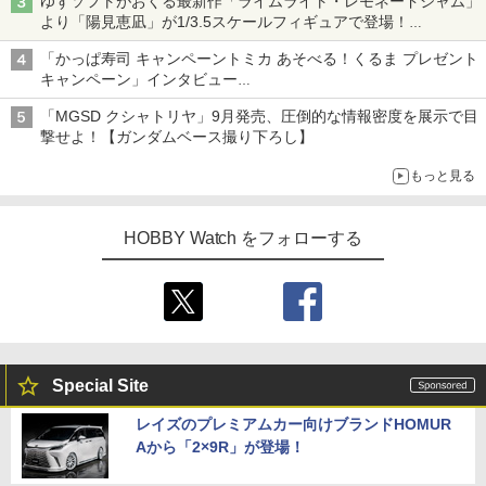
ゆずソフトがおくる最新作「ライムライト・レモネードジャム」
より「陽見恵凪」が1/3.5スケールフィギュアで登場！
メガネ姿も表現できるオプションパーツが付属
「かっぱ寿司 キャンペーントミカ あそべる！くるま プレゼント
キャンペーン」インタビュー
子どもが楽しめるかっぱ寿司ならではの体験とコラボの楽しさを
「MGSD クシャトリヤ」9月発売、圧倒的な情報密度を展示で目
追求
撃せよ！【ガンダムベース撮り下ろし】
もっと見る
HOBBY Watch をフォローする
Special Site
レイズのプレミアムカー向けブランドHOMUR
Aから「2×9R」が登場！