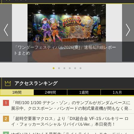
「ワンダーフェスティバル2026[夏]」速報&詳細レポー
トまとめ
●
●
●
●
●
●
アクセスランキング
1時間
24時間
1週間
1カ月
「RE/100 1/100 デナン・ゾン」のサンプルがガンダムベースに
展示中。クロスボーン・バンガードの制式量産機が間もなく発送
【ガンダムベース撮り下ろし】
「超時空要塞マクロス」より「DX超合金 VF-1S バルキリー ロ
イ・フォッカースペシャル リバイバルVer.」本日発売！