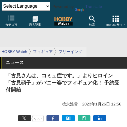
Powered by
Translate
カテゴリ
過去記事
検索
Impressサイト
HOBBY Watch
フィギュア
フリーイング
ニュース
「古見さんは、コミュ症です。」よりヒロイン
「古見硝子」がバニー姿でフィギュア化！ 予約受
付開始
徳永浩貴
2023年1月26日 12:56
リスト