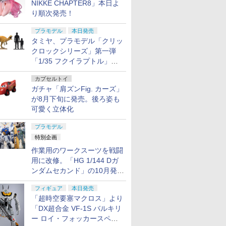
NIKKE CHAPTER8」本日よ
り順次発売！
プラモデル
本日発売
タミヤ、プラモデル「クリッ
クロックシリーズ」第一弾
「1/35 フクイラプトル」本
日発売！
カプセルトイ
ガチャ「肩ズンFig. カーズ」
が8月下旬に発売。後ろ姿も
可愛く立体化
プラモデル
特別企画
作業用のワークスーツを戦闘
用に改修。「HG 1/144 Dガ
ンダムセカンド」の10月発送
分が予約受付中【ガンダムベ
フィギュア
本日発売
ース撮り下ろし】
「超時空要塞マクロス」より
「DX超合金 VF-1S バルキリ
ー ロイ・フォッカースペシ