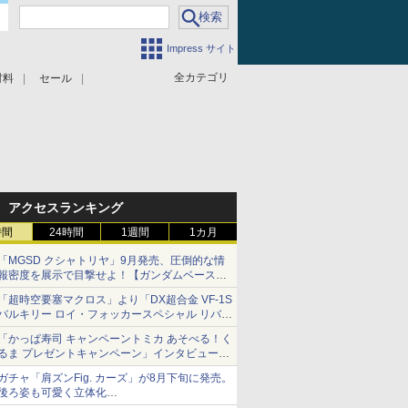
Impress サイト
全カテゴリ
材料
セール
アクセスランキング
時間
24時間
1週間
1カ月
「MGSD クシャトリヤ」9月発売、圧倒的な情
報密度を展示で目撃せよ！【ガンダムベース撮
り下ろし】
「超時空要塞マクロス」より「DX超合金 VF-1S
バルキリー ロイ・フォッカースペシャル リバイ
バルVer.」本日発売！
「かっぱ寿司 キャンペーントミカ あそべる！く
るま プレゼントキャンペーン」インタビュー
子どもが楽しめるかっぱ寿司ならではの体験と
ガチャ「肩ズンFig. カーズ」が8月下旬に発売。
コラボの楽しさを追求
後ろ姿も可愛く立体化
ライトニング・マックィーンやメーターなど4