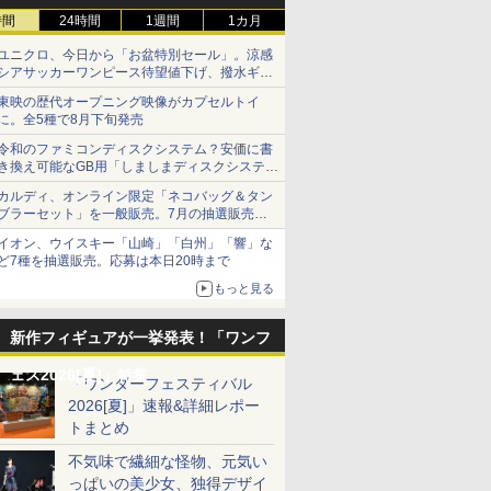
時間
24時間
1週間
1カ月
ユニクロ、今日から「お盆特別セール」。涼感
シアサッカーワンピース待望値下げ、撥水ギア
ショーツは1990円に
東映の歴代オープニング映像がカプセルトイ
に。全5種で8月下旬発売
令和のファミコンディスクシステム？安価に書
き換え可能なGB用「しましまディスクシステ
ム」
カルディ、オンライン限定「ネコバッグ＆タン
ブラーセット」を一般販売。7月の抽選販売の
当選無効分
イオン、ウイスキー「山崎」「白州」「響」な
ど7種を抽選販売。応募は本日20時まで
もっと見る
新作フィギュアが一挙発表！「ワンフ
ェス2026[夏]」特集
「ワンダーフェスティバル
2026[夏]」速報&詳細レポー
トまとめ
不気味で繊細な怪物、元気い
っぱいの美少女、独得デザイ