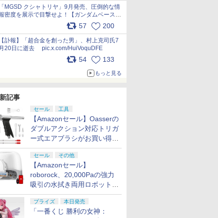
pic.x.com/nszPIDTpbg
「MGSD クシャトリヤ」9月発売、圧倒的な情
報密度を展示で目撃せよ！【ガンダムベース撮
り下ろし】 pic.x.com/3rPjsfk7qZ
57
200
【訃報】「超合金を創った男」、村上克司氏7
月20日に逝去 pic.x.com/HuiVoquDFE
54
133
もっと見る
新記事
セール
工具
【Amazonセール】Oasserの
ダブルアクション対応トリガ
ー式エアブラシがお買い得価
格で登場！
セール
その他
【Amazonセール】
roborock、20,000Paの強力
吸引の水拭き両用ロボット掃
除機「Qrevo Curv 2 Flow」
プライズ
本日発売
がお買い得！
「一番くじ 勝利の女神：