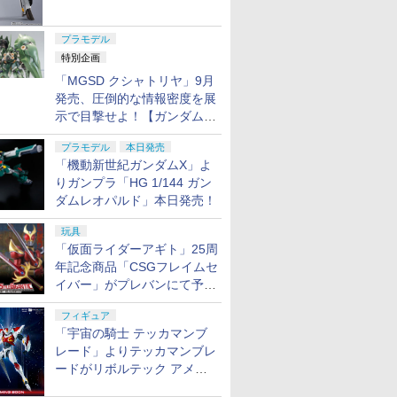
ャル リバイバルVer.」本日発
売！
プラモデル
特別企画
「MGSD クシャトリヤ」9月
発売、圧倒的な情報密度を展
示で目撃せよ！【ガンダムベ
ース撮り下ろし】
プラモデル
本日発売
「機動新世紀ガンダムX」よ
りガンプラ「HG 1/144 ガン
ダムレオパルド」本日発売！
玩具
「仮面ライダーアギト」25周
年記念商品「CSGフレイムセ
イバー」がプレバンにて予約
開始
フィギュア
「宇宙の騎士 テッカマンブ
レード」よりテッカマンブレ
ードがリボルテック アメイ
ジング・ヤマグチで商品化決