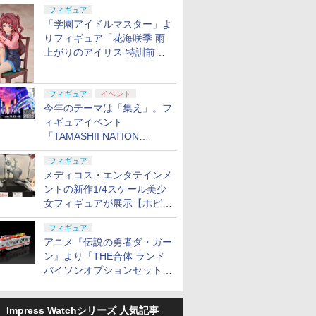
定
フィギュア
「学園アイドルマスター」よ
りフィギュア「花海咲季 雨
上がりのアイリス 特訓前
Ver.」が2027年4月に発売
フィギュア
イベント
今年のテーマは「集え」。フ
ィギュアイベント
「TAMASHII NATION
2026」が11月13日より開催
フィギュア
決定
メディコス・エンタテインメ
ントの新作1/4スケール美少
女フィギュアが展示【ホビー
メーカー合同展示会】
フィギュア
アニメ『伝説の勇者ダ・ガー
ン』より「THE合体 ランド
バイソンオプションセット」
が2027年5月に発売
Impress Watchシリーズ 人気記事