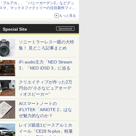
「ブルアカ」、「バニーガーデン2」などグッ
種がラインナップ
スマ、マックスファクトリーの注目新作フィギ
ュアが展示【ホビーメーカー合同展示会】
もっと見る
Special Site
ソニーミラーレス一眼の大特
集！ 見どころ記事まとめ
iFi audio主力「NEO Stream
3」「NEO iDSD 3」に迫る
クリエイティブが作った2万
円台の“小さなピュアオーデ
ィオスピーカー”
AIスマートノートの
iFLYTEK「AINOTE 2」はな
ぜ魅力的なのか？
レイズ鍛造1ピースアルミホ
イール「CE28 N-plus」軽量