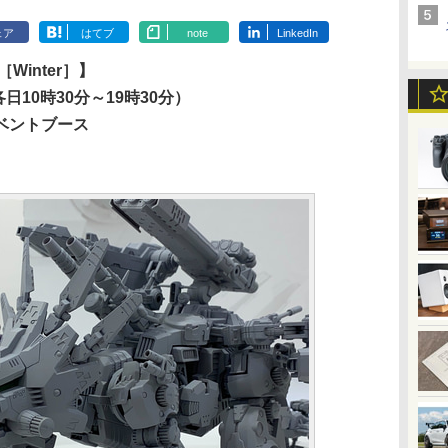
ェア
はてブ
note
LinkedIn
Winter］】
日10時30分～19時30分）
イベントブース