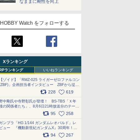
なままに剛性を向上
HOBBY Watch をフォローする
Xランキング
RPランキング
いいねランキング
【ゾイド】「RMZ-025 ライガーゼロファルコン
(ZBF)」企画担当者インタビュー ZBFから従来
デザインまで再現可能なボリューム満点のキッ
228
619
ト pic.x.com/6zOqQAQKkX
野中剛氏や寺野彰氏が登壇！ BS-TBS「Ｘ年
後の関係者たち」、8月6日21時放送分のテーマ
は「超合金」！ pic.x.com/uWyt1uyuFm
95
258
ガンプラ「HG 1/144 ガンダムレオパルド」レ
ビュー 『機動新世紀ガンダムX』30周年！イ
ンナーアームガトリングの変形機構まで再現し
94
267
最新フォーマットでキット化！