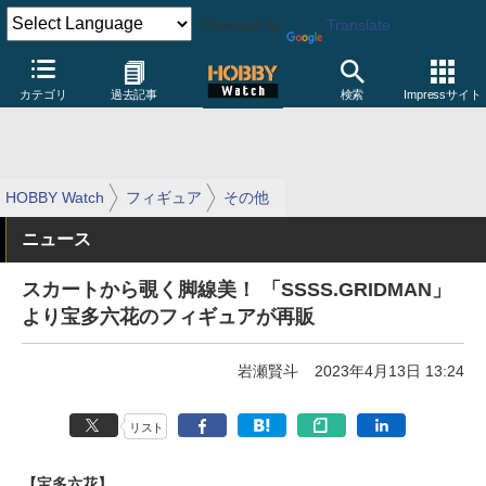
Powered by
Translate
カテゴリ
過去記事
検索
Impressサイト
HOBBY Watch
フィギュア
その他
ニュース
スカートから覗く脚線美！ 「SSSS.GRIDMAN」
より宝多六花のフィギュアが再販
岩瀬賢斗
2023年4月13日 13:24
リスト
【宝多六花】