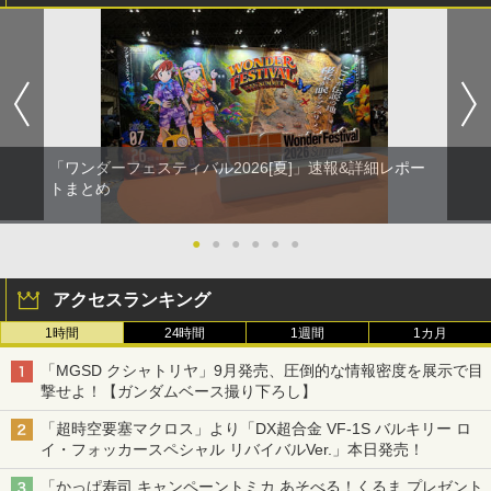
「ワンダーフェスティバル2026[夏]」速報&詳細レポー
トまとめ
●
●
●
●
●
●
アクセスランキング
1時間
24時間
1週間
1カ月
「MGSD クシャトリヤ」9月発売、圧倒的な情報密度を展示で目
撃せよ！【ガンダムベース撮り下ろし】
「超時空要塞マクロス」より「DX超合金 VF-1S バルキリー ロ
イ・フォッカースペシャル リバイバルVer.」本日発売！
「かっぱ寿司 キャンペーントミカ あそべる！くるま プレゼント