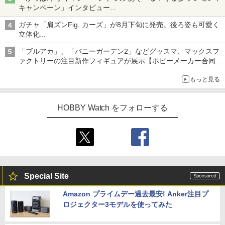
キャンペーン」インタビュー
子どもが楽しめるかっぱ寿司ならではの体験とコラボの楽しさを
ガチャ「肩ズンFig. カーズ」が8月下旬に発売。後ろ姿も可愛く
追求
立体化
ライトニング・マックィーンやメーターなど4種がラインナップ
「ブルアカ」、「バニーガーデン2」などグッスマ、マックスフ
ァクトリーの注目新作フィギュアが展示【ホビーメーカー合同展
示会】
もっと見る
HOBBY Watch をフォローする
Special Site
Amazon プライムデー過去最安! Anker注目プ
ロジェクター3モデルを使ってみた