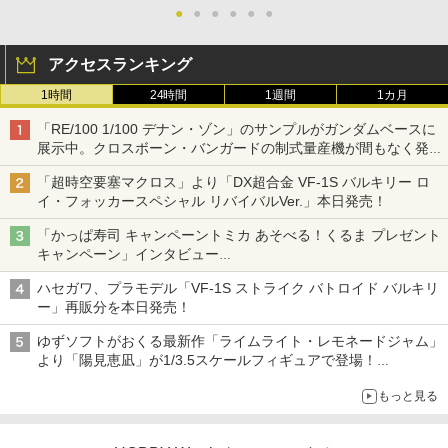
●
●
●
●
●
●
アクセスランキング
1時間
24時間
1週間
1カ月
「RE/100 1/100 デナン・ゾン」のサンプルがガンダムベースに
展示中。クロスボーン・バンガードの制式量産機が間もなく発送
【ガンダムベース撮り下ろし】
「超時空要塞マクロス」より「DX超合金 VF-1S バルキリー ロ
イ・フォッカースペシャル リバイバルVer.」本日発売！
「かっぱ寿司 キャンペーントミカ あそべる！くるま プレゼント
キャンペーン」インタビュー
子どもが楽しめるかっぱ寿司ならではの体験とコラボの楽しさを
ハセガワ、プラモデル「VF-1S ストライク バトロイド バルキリ
追求
ー」再販分を本日発売！
ゆずソフトがおくる最新作「ライムライト・レモネードジャム」
より「陽見恵凪」が1/3.5スケールフィギュアで登場！
メガネ姿も表現できるオプションパーツが付属
もっと見る