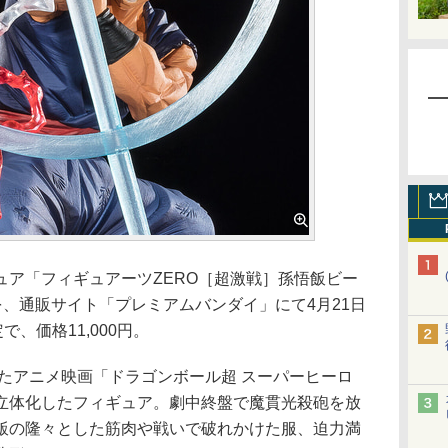
フィギュア「フィギュアーツZERO［超激戦］孫悟飯ビー
を、通販サイト「プレミアムバンダイ」にて4月21日
、価格11,000円。
たアニメ映画「ドラゴンボール超 スーパーヒーロ
立体化したフィギュア。劇中終盤で魔貫光殺砲を放
飯の隆々とした筋肉や戦いで破れかけた服、迫力満