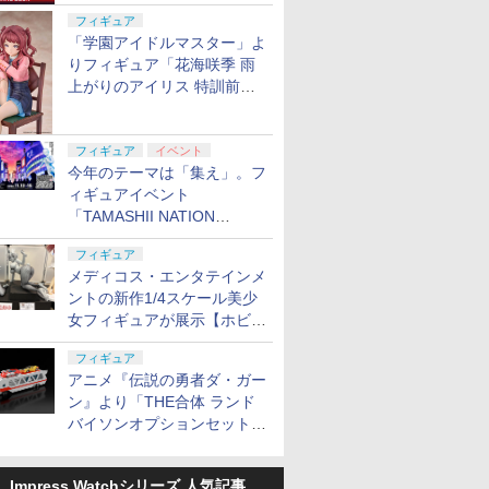
定
フィギュア
「学園アイドルマスター」よ
りフィギュア「花海咲季 雨
上がりのアイリス 特訓前
Ver.」が2027年4月に発売
フィギュア
イベント
今年のテーマは「集え」。フ
ィギュアイベント
「TAMASHII NATION
2026」が11月13日より開催
フィギュア
決定
メディコス・エンタテインメ
ントの新作1/4スケール美少
女フィギュアが展示【ホビー
メーカー合同展示会】
フィギュア
アニメ『伝説の勇者ダ・ガー
ン』より「THE合体 ランド
バイソンオプションセット」
が2027年5月に発売
Impress Watchシリーズ 人気記事