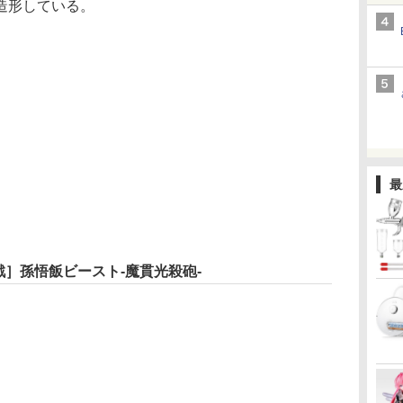
造形している。
最
戦］孫悟飯ビースト-魔貫光殺砲-