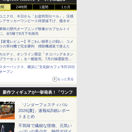
時間
24時間
1週間
1カ月
ユニクロ、今日から「お盆特別セール」。涼感
シアサッカーワンピース待望値下げ、撥水ギア
ショーツは1990円に
東映の歴代オープニング映像がカプセルトイ
に。全5種で8月下旬発売
【家電レビュー】手ごわい雑草との戦い、コメ
リの草刈機で完全勝利 掃除機感覚で使えた
カルディ、オンライン限定「ネコバッグ＆タン
ブラーセット」を一般販売。7月の抽選販売の
当選無効分
スターバックス、横浜に“文化財カフェ”8月10日
オープン
もっと見る
新作フィギュアが一挙発表！「ワンフ
ェス2026[夏]」特集
「ワンダーフェスティバル
2026[夏]」速報&詳細レポー
トまとめ
不気味で繊細な怪物、元気い
っぱいの美少女、独得デザイ