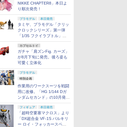
NIKKE CHAPTER8」本日よ
り順次発売！
プラモデル
本日発売
タミヤ、プラモデル「クリッ
クロックシリーズ」第一弾
「1/35 フクイラプトル」本
日発売！
カプセルトイ
ガチャ「肩ズンFig. カーズ」
が8月下旬に発売。後ろ姿も
可愛く立体化
プラモデル
特別企画
作業用のワークスーツを戦闘
用に改修。「HG 1/144 Dガ
ンダムセカンド」の10月発送
分が予約受付中【ガンダムベ
フィギュア
本日発売
ース撮り下ろし】
「超時空要塞マクロス」より
「DX超合金 VF-1S バルキリ
ー ロイ・フォッカースペシ