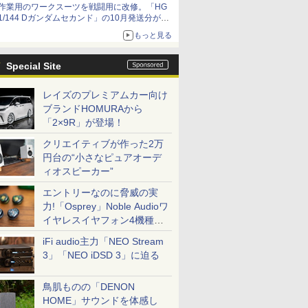
作業用のワークスーツを戦闘用に改修。「HG
1/144 Dガンダムセカンド」の10月発送分が予
約受付中【ガンダムベース撮り下ろし】
もっと見る
Special Site
レイズのプレミアムカー向け
ブランドHOMURAから
「2×9R」が登場！
クリエイティブが作った2万
円台の“小さなピュアオーデ
ィオスピーカー”
エントリーなのに脅威の実
力!「Osprey」Noble Audioワ
イヤレスイヤフォン4機種を
一気に聴く
iFi audio主力「NEO Stream
3」「NEO iDSD 3」に迫る
鳥肌ものの「DENON
HOME」サウンドを体感し