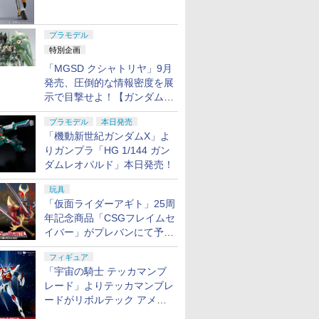
ャル リバイバルVer.」本日発
売！
プラモデル
特別企画
「MGSD クシャトリヤ」9月
発売、圧倒的な情報密度を展
示で目撃せよ！【ガンダムベ
ース撮り下ろし】
プラモデル
本日発売
「機動新世紀ガンダムX」よ
りガンプラ「HG 1/144 ガン
ダムレオパルド」本日発売！
玩具
「仮面ライダーアギト」25周
年記念商品「CSGフレイムセ
イバー」がプレバンにて予約
開始
フィギュア
「宇宙の騎士 テッカマンブ
レード」よりテッカマンブレ
ードがリボルテック アメイ
ジング・ヤマグチで商品化決