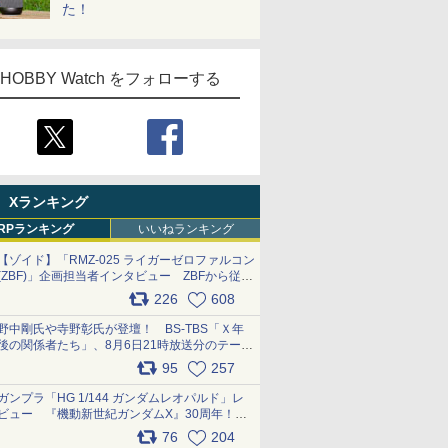
た！
HOBBY Watch をフォローする
Xランキング
RPランキング
いいねランキング
【ゾイド】「RMZ-025 ライガーゼロファルコン
(ZBF)」企画担当者インタビュー ZBFから従来
デザインまで再現可能なボリューム満点のキッ
226
608
ト pic.x.com/6zOqQAQKkX
野中剛氏や寺野彰氏が登壇！ BS-TBS「Ｘ年
後の関係者たち」、8月6日21時放送分のテーマ
は「超合金」！ pic.x.com/uWyt1uyuFm
95
257
ガンプラ「HG 1/144 ガンダムレオパルド」レ
ビュー 『機動新世紀ガンダムX』30周年！イ
ンナーアームガトリングの変形機構まで再現し
76
204
最新フォーマットでキット化！