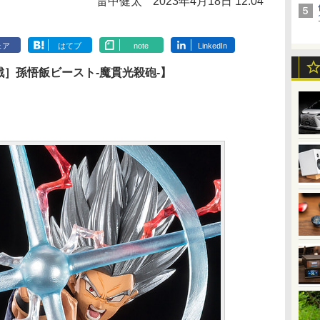
畠中健太
2023年4月18日 12:04
ェア
はてブ
note
LinkedIn
戦］孫悟飯ビースト-魔貫光殺砲-】