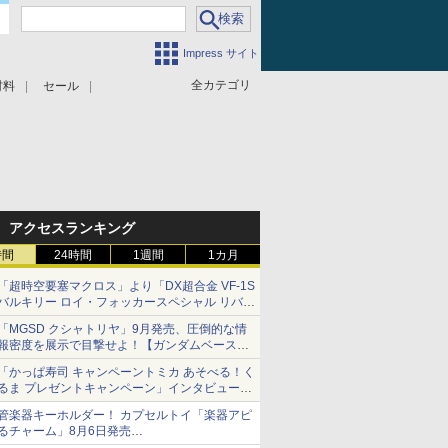
Impress サイト
全カテゴリ
材料
セール
アクセスランキング
時間
24時間
1週間
1カ月
「超時空要塞マクロス」より「DX超合金 VF-1S
バルキリー ロイ・フォッカースペシャル リバイ
バルVer.」本日発売！
「MGSD クシャトリヤ」9月発売、圧倒的な情
報密度を展示で目撃せよ！【ガンダムベース撮
り下ろし】
「かっぱ寿司 キャンペーントミカ あそべる！く
るま プレゼントキャンペーン」インタビュー
子どもが楽しめるかっぱ寿司ならではの体験と
管楽器キーホルダー！ カプセルトイ「楽器アピ
コラボの楽しさを追求
るチャーム」8月6日発売
チューバ、テナサクなど5種各3色