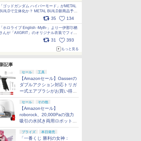
pic.x.com/nszPIDTpbg
「ゴッドガンダム ハイパーモード」がMETAL
BUILDで立体化か？ METAL BUILD新商品予告
が公開 pic.x.com/HIcLLIM3ar
35
134
「ホロライブ English -Myth-」より一伊那尓栖
さんが「AXGRIT」のオリジナル衣装でフィギ
ュア化 pic.x.com/YMGhdIAzNa
31
393
もっと見る
新記事
セール
工具
【Amazonセール】Oasserの
ダブルアクション対応トリガ
ー式エアブラシがお買い得価
格で登場！
セール
その他
【Amazonセール】
roborock、20,000Paの強力
吸引の水拭き両用ロボット掃
除機「Qrevo Curv 2 Flow」
プライズ
本日発売
がお買い得！
「一番くじ 勝利の女神：