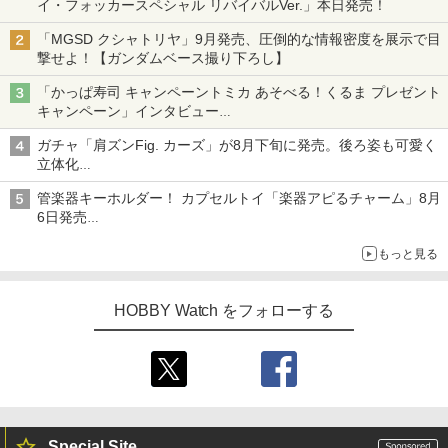
イ・フォッカースペシャル リバイバルVer.」本日発売！
「MGSD クシャトリヤ」9月発売、圧倒的な情報密度を展示で目
撃せよ！【ガンダムベース撮り下ろし】
「かっぱ寿司 キャンペーントミカ あそべる！くるま プレゼント
キャンペーン」インタビュー
子どもが楽しめるかっぱ寿司ならではの体験とコラボの楽しさを
ガチャ「肩ズンFig. カーズ」が8月下旬に発売。後ろ姿も可愛く
追求
立体化
ライトニング・マックィーンやメーターなど4種がラインナップ
管楽器キーホルダー！ カプセルトイ「楽器アピるチャーム」8月
6日発売
チューバ、テナサクなど5種各3色
もっと見る
HOBBY Watch をフォローする
Special Site