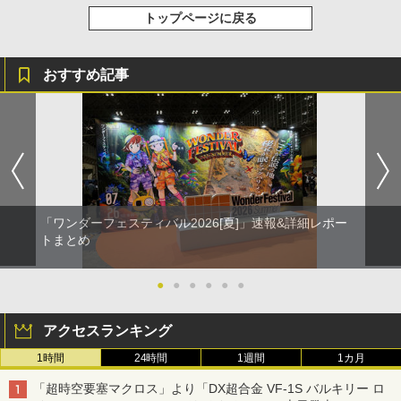
トップページに戻る
おすすめ記事
「ワンダーフェスティバル2026[夏]」速報&詳細レポー
トまとめ
●
●
●
●
●
●
アクセスランキング
1時間
24時間
1週間
1カ月
「超時空要塞マクロス」より「DX超合金 VF-1S バルキリー ロ