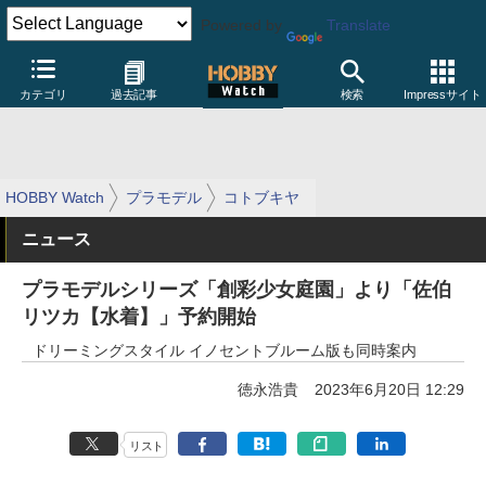
Powered by
Translate
カテゴリ
過去記事
検索
Impressサイト
HOBBY Watch
プラモデル
コトブキヤ
ニュース
プラモデルシリーズ「創彩少女庭園」より「佐伯
リツカ【水着】」予約開始
ドリーミングスタイル イノセントブルーム版も同時案内
徳永浩貴
2023年6月20日 12:29
リスト