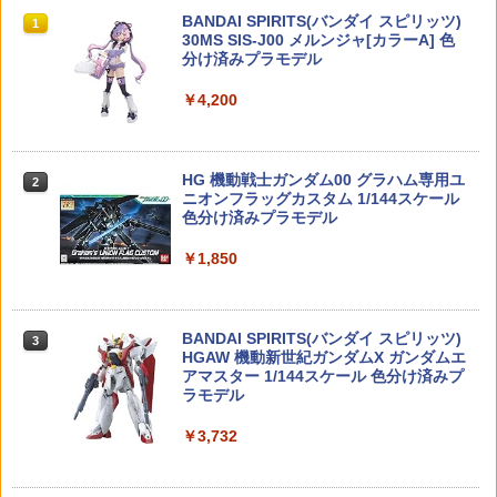
ム レックス 3歳以上
彩 無地 キャンプ アウトドア
タカラトミー(TAKARA TOMY) T-SPAR
BANDAI SPIRITS(バンダイ スピリッツ)
1
1
￥1,930
￥847
K トランスフォーマー ニューレジェンズ
30MS SIS-J00 メルンジャ[カラーA] 色
￥2,480
￥650
NL-07 サウンドウェーブ 可動フィギュア
分け済みプラモデル
￥4,440
￥4,200
ザ☆モデルカー 1/24 ニッサン P430 セ
53880 【TAMIYA/タミヤ】RCオプショ
2
2
ドリック/グロリア4HT280Eブロアム '82
【最大1,000円OFFクーポン11日1:59
【ゆうパケット対応商品】S&T バッテリ
ンパーツ OP880 4駆前輪 ラージディッ
2
2
【N0.57】 (プラモデル)
迄】【中古】 美品 バンダイ ハイキュ
ー変換コネクター(MR-30メス/T型オス）
シュホイール(62/25)
ー?? -最強の挑戦者- 一番くじ C賞 角名
TAMASHII NATIONS S.H.フィギュアー
HG 機動戦士ガンダム00 グラハム専用ユ
倫太郎 フィギュア
2
2
￥1,940
￥412
￥424
ツ（真骨彫製法） 仮面ライダーBLACK
ニオンフラッグカスタム 1/144スケール
RX 約150mm PVC&ABS&布製 塗装済み
色分け済みプラモデル
￥9,350
可動フィギュア
￥1,850
ハセガワ 1/32 トヨタ セリカ LB 1600G
53471 【TAMIYA/タミヤ】 RCオプショ
3
3
￥11,000
東京マルイ エアー ボルトアクション マ
T （カジュアルターコイズ）【EM01-C
ンパーツ OP471 ミディアムナロー5本ス
3
ガジン VSR10 メール便 対応商品 ポス
T】 プラモデル
『ファイナルファンタジー』 ピクセルリ
ポークホイール白4本（オフセット0）
3
ト投函 ネコポス ゆうパケット
マスター ビルドチャームコレクション V
BANDAI SPIRITS(バンダイ スピリッツ)
ol.3(BOX) (フィギュア)
3
￥2,050
￥424
TAMASHII NATIONS S.H.フィギュアー
HGAW 機動新世紀ガンダムX ガンダムエ
￥1,154
3
ツ ONE PIECE シャンクス -マリンフォ
アマスター 1/144スケール 色分け済みプ
￥9,900
ード頂上決戦- 約165mm PVC&ABS&布
ラモデル
製 塗装済み可動フィギュア
アオシマ 青島文化教材社 1/32 楽プラ ス
53341 【TAMIYA/タミヤ】 RCオプショ
4
4
￥3,732
東京マルイ BB弾 ファイネスト BB 0.28
ナップキット No.20-RG フォルクスワー
ンパーツ OP341 Mシャーシ8本スポーク
4
￥8,918
g スペリオール 500発入り オプション
ゲン ビートル(リードグリーン) 色分け済
超合金魂 GX-105 マジンガーZ 革進 -KA
ホイール (強化タイプ)
4
サプライ エアガン 電動ガン ガスガン エ
みプラモデル
KUMEI SHINKA-