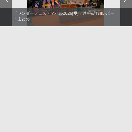
「ワンダーフェスティバル2026[夏]」速報&詳細レポー
トまとめ
●
●
●
●
●
●
アクセスランキング
1時間
24時間
1週間
1カ月
ガンプラ、「ＲＧ 1/144 ユニコーンガンダム3号機 フェネクス
（ナラティブVer.）」と、「ＨＧ 1/144 ガンダムエアマスターバ
ースト」再販
プレバンにてガンプラ「RG 1/144 ストライクフリーダムガンダ
ム ディアクティブモード」の再販分が8月7日11時より予約開
始！
管楽器キーホルダー！ カプセルトイ「楽器アピるチャーム」8月
6日発売
チューバ、テナサクなど5種各3色
【訃報】「超合金を創った男」、村上克司氏7月20日に逝去
ガンプラ「HG 1/144 ガンダムレオパルド」レビュー
『機動新世紀ガンダムX』30周年！インナーアームガトリングの