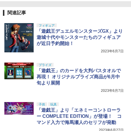
東京マルイ No.2 ワルサーP38 10歳以上
5
関連記事
エアーHOPハンドガン 手動
GSIクレオス Mr.トップコート 水性プレ
5
ミアムトップコートスプレー つや消し 8
フィギュア
￥2,710
8ml ホビー用仕上材 B603
「遊戯王デュエルモンスターズGX」より
遊城十代やモンスターたちのフィギュア
￥710
が近日予約開始！
2023年6月7日
プライズ
「遊戯王」のカードを大判バスタオルで
再現！ オリジナルプライズ商品が6月中
旬より展開
2023年6月7日
子供
玩具
「遊戯王」より「エネミーコントローラ
ー COMPLETE EDITION」が登場！ コ
マンド入力で海馬瀬人のセリフが発動
2023年6月27日