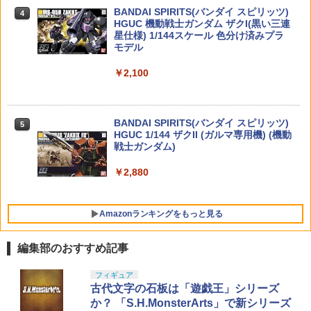
アーガン サバイバルゲーム トイガン ホ
￥424
ビー ☆ プレゼント ギフト 防災 猛暑 酷
BANDAI SPIRITS(バンダイ スピリッツ)
4
￥2,057
￥11,177
暑対策 熱中症対策 節約
TAMASHII NATIONS S.H.フィギュアー
HGUC 機動戦士ガンダム ザクI(黒い三連
4
ツ 攻殻機動隊 THE GHOST IN THE SHE
星仕様) 1/144スケール 色分け済みプラ
LL 草薙素子 約140mm PVC&ABS製 塗
モデル
￥1,180
51641 【TAMIYA/タミヤ】 RCスペアパ
5
装済み可動フィギュア
BANDAI SPIRITS(バンダイ スピリッツ)
ーツ SP1641 TRF420 Fパーツ (ハブキャ
5
￥2,100
バンダイスピリッツ S.H.Figuarts 『HU
30MS アイドルマスター シャイニーカラ
リア4度)
5
￥9,618
NTER×HUNTER』 ゴン
ーズ 小宮果穂 色分け済みプラモデル
【楽天ランキング1位入賞】コルク玉 約1
5
￥462
00個 射的 コルクガン 小瓶のフタ E374
￥5,880
￥2,200
BANDAI SPIRITS(バンダイ スピリッツ)
5
TAMASHII NATIONS S.H.フィギュアー
HGUC 1/144 ザクII (ガルマ専用機) (機動
￥1,480
5
ツ 呪術廻戦 伏黒甚爾 約155mm PVC&A
戦士ガンダム)
BS製 塗装済み可動フィギュア
￥2,880
￥13,350
Amazonランキングをもっと見る
編集部のおすすめ記事
東京マルイ(TOKYO MARUI) No.25 コル
タミヤ クラフトツールシリーズ No.123
フィギュア
1
1
ト ガバメント HG 18歳以上エアーHOP
先細薄刃ニッパー (ゲートカット用) プラ
古代文字の石板は「遊戯王」シリーズ
ハンドガン
モデル用工具 74123
か？ 「S.H.MonsterArts」で新シリーズ