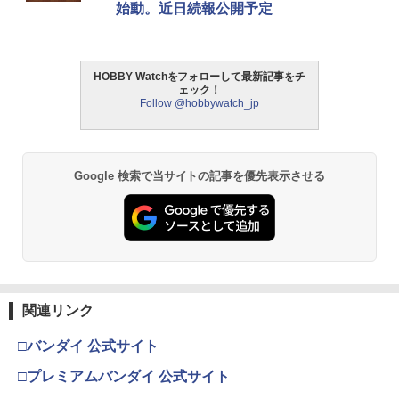
始動。近日続報公開予定
￥3,384
￥2,781
HOBBY Watchをフォローして最新記事をチ
東京マルイ (TOKYO MARUI) ガスブロー
LOCTITE(ロックタイト) シールはがし
2
2
ェック！
バックマシンガン No.14 20式 5.56mm
プレミアム 220ml
Follow @hobbywatch_jp
小銃 18歳以上 ガスブローバック
￥962
￥193,900
Google 検索で当サイトの記事を優先表示させる
GSIクレオス Mr.トップコート 水性プレ
東京マルイ No.10 ハイキャパ5.1 10歳以
3
3
ミアムトップコートスプレー 光沢 88ml
上 電動ブローバック フルオート
ホビー用仕上材 B601
￥3,815
￥748
関連リンク
東京マルイ(TOKYO MARUI) No.21 H&K
4
タミヤ(TAMIYA) メイクアップ材シリー
USP HG 18歳以上エアーHOPハンドガン
4
□バンダイ 公式サイト
ズ No.3 タミヤセメント(角びん) 40ml 模
型用接着剤 87003
￥3,409
□プレミアムバンダイ 公式サイト
￥184