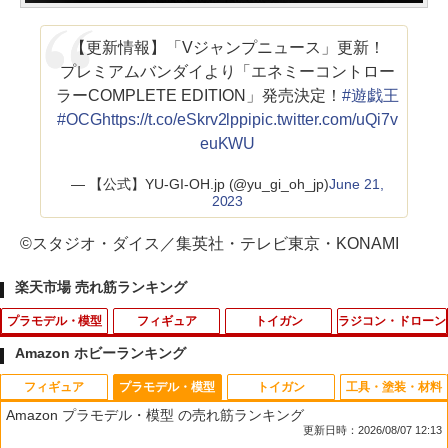
【更新情報】「Vジャンプニュース」更新！
プレミアムバンダイより「エネミーコントロー
ラーCOMPLETE EDITION」発売決定！
#遊戯王
#OCG
https://t.co/eSkrv2lppi
pic.twitter.com/uQi7v
euKWU
— 【公式】YU-GI-OH.jp (@yu_gi_oh_jp)
June 21,
2023
©スタジオ・ダイス／集英社・テレビ東京・KONAMI
楽天市場 売れ筋ランキング
プラモデル・模型
フィギュア
トイガン
ラジコン・ドローン
Amazon ホビーランキング
フィギュア
プラモデル・模型
トイガン
工具・塗装・材料
アオシマ 1/32 楽プラ スナップキット N
タカラトミー TAKARA TOMY トイ・ス
送料無料 ベルトポーチ ミリタリーポー
22066 【TAMIYA/タミヤ】 RCオプショ
1
1
1
1
Amazon プラモデル・模型 の売れ筋ランキング
o.13-WT トヨタ スープラ 2019(ホワイ
トーリー4 英語と日本語! おしゃべりフ
チ メンズ スマホポーチ ウエストポーチ
ンパーツ OP.2066 TT-02 TYPE-SRX ア
更新日時：2026/08/07 12:13
トメタリック)【00322】 プラモデル
レンズ ウッディ バズ・ライトイヤー ハ
サバイバルゲーム サバゲ— カモフラ 迷
ルミプロペラジョイント