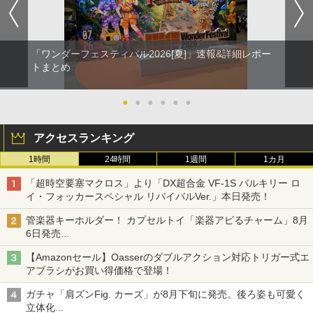
「ワンダーフェスティバル2026[夏]」速報&詳細レポー
トまとめ
●
●
●
●
●
●
アクセスランキング
1時間
24時間
1週間
1カ月
「超時空要塞マクロス」より「DX超合金 VF-1S バルキリー ロ
イ・フォッカースペシャル リバイバルVer.」本日発売！
管楽器キーホルダー！ カプセルトイ「楽器アピるチャーム」8月
6日発売
チューバ、テナサクなど5種各3色
【Amazonセール】Oasserのダブルアクション対応トリガー式エ
アブラシがお買い得価格で登場！
ガチャ「肩ズンFig. カーズ」が8月下旬に発売。後ろ姿も可愛く
立体化