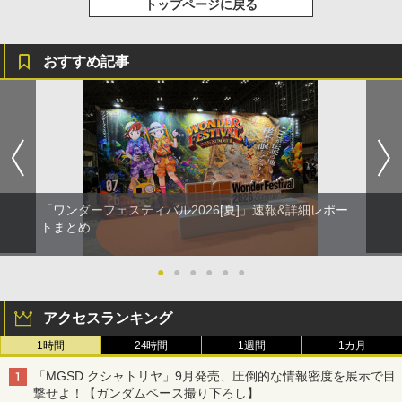
トップページに戻る
おすすめ記事
「ワンダーフェスティバル2026[夏]」速報&詳細レポー
トまとめ
●
●
●
●
●
●
アクセスランキング
1時間
24時間
1週間
1カ月
「MGSD クシャトリヤ」9月発売、圧倒的な情報密度を展示で目
撃せよ！【ガンダムベース撮り下ろし】