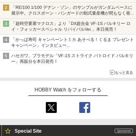
「RE/100 1/100 デナン・ゾン」のサンプルがガンダムベースに
展示中。クロスボーン・バンガードの制式量産機が間もなく発送
【ガンダムベース撮り下ろし】
「超時空要塞マクロス」より「DX超合金 VF-1S バルキリー ロ
イ・フォッカースペシャル リバイバルVer.」本日発売！
「かっぱ寿司 キャンペーントミカ あそべる！くるま プレゼント
キャンペーン」インタビュー
子どもが楽しめるかっぱ寿司ならではの体験とコラボの楽しさを
ハセガワ、プラモデル「VF-1S ストライク バトロイド バルキリ
追求
ー」再販分を本日発売！
もっと見る
HOBBY Watch をフォローする
Special Site