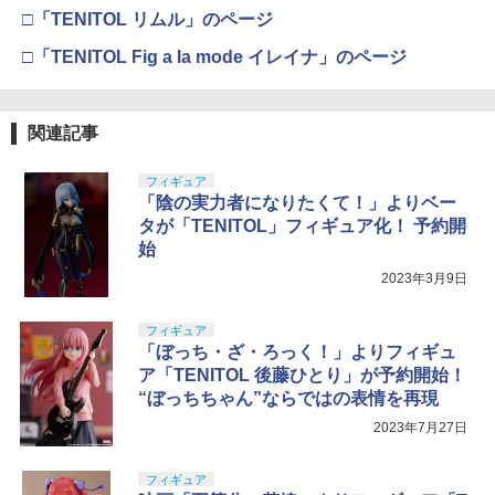
型用接着剤 87003
TAMASHII NATIONS S.H.フィギュアー
￥4,761
4
□「TENITOL リムル」のページ
ツ 呪術廻戦 伏黒甚爾 約155mm PVC&A
BANDAI SPIRITS(バンダイ スピリッツ)
4
BS製 塗装済み可動フィギュア
30MM xEXM-000 ゼノヴァルト 1/144ス
￥184
□「TENITOL Fig a la mode イレイナ」のページ
ケール 色分け済みプラモデル
￥13,400
東京マルイ No.10 ハイキャパ5.1 10歳以
5
￥2,813
上 電動ブローバック フルオート
GSIクレオス Mr.トップコート 水性プレ
関連記事
5
ミアムトップコートスプレー つや消し 8
￥3,815
8ml ホビー用仕上材 B603
TAMASHII NATIONS S.H.フィギュアー
5
フィギュア
ツ 攻殻機動隊 THE GHOST IN THE SHE
Sachiプラモ VERTヤスリ Type-S 【プ
5
「陰の実力者になりたくて！」よりベー
LL 草薙素子 約140mm PVC&ABS製 塗
ロモデラー共同開発】 超極細 ガラスヤ
￥710
タが「TENITOL」フィギュア化！ 予約開
装済み可動フィギュア
スリ ５点セット ガンプラ プラモデル ゲ
ート処理 模型 フィギュア［知的財産権
始
登録済］ verty-s
￥9,618
2023年3月9日
￥2,320
フィギュア
「ぼっち・ざ・ろっく！」よりフィギュ
ア「TENITOL 後藤ひとり」が予約開始！
“ぼっちちゃん”ならではの表情を再現
2023年7月27日
フィギュア