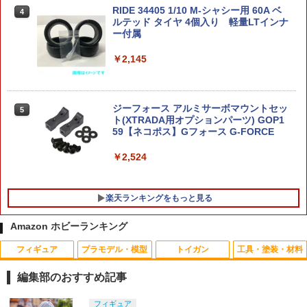
￥2,180
RIDE 34405 1/10 M-シャシー用 60A ベ
4
MINI-GT 1/64 マツダ RX-7 VeilSide
4
ルテッド タイヤ 4個入り 軽量LTインナ
「ワイルド・スピードX3 TOKYO DRIF
東京マルイ 7.2V 500mAh マイクロ500
4
ー付属
T」The Fast and the Furious Tokyo D
バッテリー
rift ミニカー MGT01251-BL 【未定予
【当店独自で＋P10倍★要エントリー】
￥2,145
4
約】
￥2,073
【中古】[FIG] The Vintage Collection
VC235 ARCトルーパー STAR WARS BA
￥2,380
TTLEFRONT II(スター・ウォーズ バト
ルフロント2) 完成品 可動フィギュア(F6
ジーフォース アルミサーボマウントセッ
5
252) ハズブロ(20221231)
ト(XTRADA用オプションパーツ) GOP1
東京マルイ CQフラッシュライト BK
5
59【ネコポス】Gフォース G-FORCE
JALオリジナル ワールドトラベル パス
￥2,261
5
ポートケース 日本航空 [BJB7093]JALU
￥2,140
￥2,524
X
￥2,420
2026年9月予約 ガチャ【ntc.Puff アザラ
5
楽天ランキングをもっと見る
シマーカーチャーム コンプリート 6種セ
ット カプセルトイ】
Amazon ホビーランキング
￥2,280
フィギュア
プラモデル・模型
トイガン
工具・塗装・材料
編集部のおすすめ記事
タカラトミー(TAKARA TOMY) T-SPAR
タカラトミー(TAKARA TOMY) T-SPAR
東京マルイ(TOKYO MARUI) No.25 コル
GSIクレオス Mr.トップコート 水性プレ
フィギュア
1
1
1
1