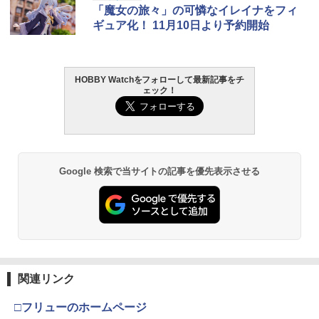
K トランスフォーマー ニューレジェンズ
K REALIZE MODEL リアライズモデル Z
ト ガバメント HG 18歳以上エアーHOP
ミアムトップコートスプレー 光沢 88ml
「魔女の旅々」の可憐なイレイナをフィ
NL-07 サウンドウェーブ 可動フィギュア
OIDS ゾイド RMZ-025 ライガーゼロフ
ハンドガン
ホビー用仕上材 B601
ギュア化！ 11月10日より予約開始
ァルコン (ZBF) 色分け済み プラキット
￥4,440
￥3,384
￥748
￥8,334
HOBBY Watchをフォローして最新記事をチ
ェック！
タカラトミー(TAKARA TOMY) T-SPAR
東京マルイ (TOKYO MARUI) ガスブロー
タミヤ クラフトツールシリーズ No.123
2
2
2
K トランスフォーマー ニューレジェンズ
Blokees スター ウォーズ マンダロリア
バックマシンガン No.14 20式 5.56mm
先細薄刃ニッパー (ゲートカット用) プラ
2
NL-06 オートボット コスモス 可動フィ
ン&グローグー CC05 ディン ジャリン&
小銃 18歳以上 ガスブローバック
モデル用工具 74123
ギュア
グローグー ABS樹脂&PVC製 組み立て式
プラスチックモデル
￥190,000
￥2,781
￥4,440
Google 検索で当サイトの記事を優先表示させる
￥4,475
東京マルイ(TOKYO MARUI) No.21 H&K
LOCTITE(ロックタイト) シールはがし
3
3
TAMASHII NATIONS オリジン・オブ・
USP HG 18歳以上エアーHOPハンドガン
プレミアム 220ml
3
バルキリー 超時空要塞マクロス VF-1J
BANDAI SPIRITS(バンダイ スピリッツ)
3
バルキリー45th Anniv. 約225mm ABS&
RG 機動戦士ガンダム 逆襲のシャア νガ
￥3,409
￥1,013
ダイキャスト製 塗装済み可動フィギュア
ンダム 1/144スケール 色分け済みプラモ
デル
￥22,602
関連リンク
￥4,848
クラウンモデル AK47 10歳以上 エアー
4
タミヤ(TAMIYA) メイクアップ材シリー
コッキングライフル ブラック
4
□フリューのホームページ
ズ No.3 タミヤセメント(角びん) 40ml 模