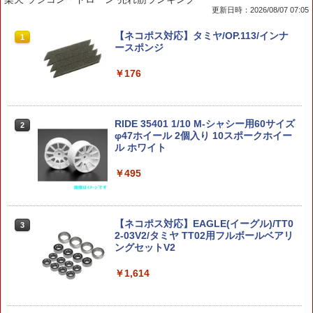
更新日時：2026/08/07 07:05
アクションベース4 ブラック (プラモデ
タカラトミー WKWB-02 エナジービース
メール便可 米軍 U.S. コンパスポーチ デ
【ネコポス対応】タミヤ/OP.113/インナ
1
1
1
1
ル)
ト ライトロング(フレイムver．) TFWK
ッドストック BP082NN アメリカ軍 GI L
ースポンジ
WB02EBライトロングフレイム [TFWK
C-1 ケース 小物入れ 実物ミリタリー 軍
WB02EBライトロングフレイム]
物 軍モノ 軍放出品
￥660
￥176
￥2,000
￥1,540
RIDE 35401 1/10 M-シャシー用60サイズ
2
アクションベース8 [クリアカラー]
φ47ホイール 2個入り 10スポークホイー
2
タカラトミー トランスフォーマー WKB-
東京マルイ USP（電動）用マズルアダ
ル ホワイト
2
2
01 エナジービースト ライトロング TFW
プター
￥770
KB01エナジ-ビ-ストライトロング [TFW
￥495
KB01エナジ-ビ-ストライトロング]
￥1,562
￥2,000
【ネコポス対応】EAGLE(イーグル)/TT0
3
アクションベース6 [クリアカラー] ミラ
3
2-03V2/タミヤ TT02用フルボールベアリ
ーシールセット (プラモデル)【クレジッ
《サマーフェア》CYMA φ32mm×155m
ングセットV2
3
トカード決済限定】
m サイレンサー
2026年8月予約 ガチャ【mojojojo フィ
3
ギュアマスコット Vol.4 コンプリート 4
￥1,614
￥1,086
種セット カプセルトイ】ガチャガチャ
￥1,573
ガチャ フルコンプ