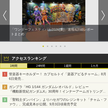
「ワンダーフェスティバル2026[夏]」速報&詳細レポー
トまとめ
●
●
●
●
●
●
アクセスランキング
1時間
24時間
1週間
1カ月
管楽器キーホルダー！ カプセルトイ「楽器アピるチャーム」8月
6日発売
チューバ、テナサクなど5種各3色
ガンプラ「HG 1/144 ガンダムレオパルド」レビュー
『機動新世紀ガンダムX』30周年！インナーアームガトリングの
変形機構まで再現し最新フォーマットでキット化！
「聖戦士ダンバイン」よりハセガワのレジンキット「チャム・フ
ァウ」、完成見本が公開。9月3日頃発売予定