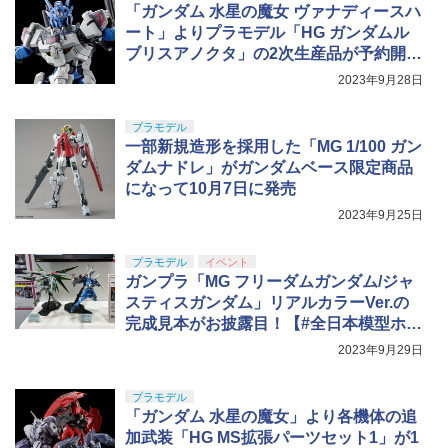
「ガンダム 水星の魔女 ヴァナディースハ
ート」よりプラモデル「HG ガンダムル
ブリスアノクタ」の2次生産品が予約開
始！
2023年9月28日
プラモデル
一部新規造形を採用した「MG 1/100 ガン
ダムナドレ」がガンダムベース限定商品
になって10月7日に発売
2023年9月25日
プラモデル
イベント
ガンプラ「MG フリーダムガンダム/ジャ
スティスガンダム」リアルカラーVer.の
完成見本がお披露目！【#全日本模型ホビ
ーショー】
2023年9月29日
プラモデル
「ガンダム 水星の魔女」より各機体の追
加武装「HG MS拡張パーツセット1」が1