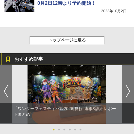
0月2日12時より予約開始！
2023年10月2日
トップページに戻る
おすすめ記事
「ワンダーフェスティバル2026[夏]」速報&詳細レポー
トまとめ
●
●
●
●
●
●