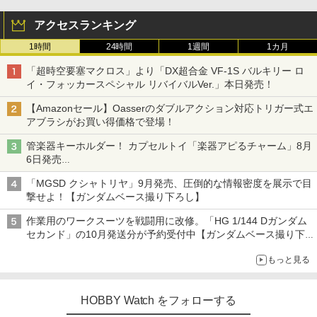
アクセスランキング
1時間
24時間
1週間
1カ月
「超時空要塞マクロス」より「DX超合金 VF-1S バルキリー ロ
イ・フォッカースペシャル リバイバルVer.」本日発売！
【Amazonセール】Oasserのダブルアクション対応トリガー式エ
アブラシがお買い得価格で登場！
管楽器キーホルダー！ カプセルトイ「楽器アピるチャーム」8月
6日発売
チューバ、テナサクなど5種各3色
「MGSD クシャトリヤ」9月発売、圧倒的な情報密度を展示で目
撃せよ！【ガンダムベース撮り下ろし】
作業用のワークスーツを戦闘用に改修。「HG 1/144 Dガンダム
セカンド」の10月発送分が予約受付中【ガンダムベース撮り下
ろし】
もっと見る
HOBBY Watch をフォローする