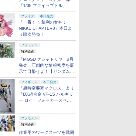
「1/35 フクイラプトル」本
日発売！
プライズ
本日発売
「一番くじ 勝利の女神：
NIKKE CHAPTER8」本日よ
り順次発売！
プラモデル
特別企画
「MGSD クシャトリヤ」9月
発売、圧倒的な情報密度を展
示で目撃せよ！【ガンダムベ
ース撮り下ろし】
フィギュア
本日発売
「超時空要塞マクロス」より
「DX超合金 VF-1S バルキリ
ー ロイ・フォッカースペシ
ャル リバイバルVer.」本日発
売！
プラモデル
特別企画
作業用のワークスーツを戦闘