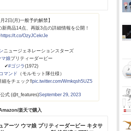
0月2日(月)一般予約解禁】
売の新商品14点、再販3点の詳細情報を公開！

https://t.co/OzyJCekrJe
ン
ニュージェネレーションスターズ
ウマ娘
プリティーダービー
✔
#ゴジラ
(1972)
コマンド
（モルモット隊仕様）
細をチェック!!
pic.twitter.com/Wmkqsh5UZ5
(@t_features)
September 29, 2023
Amazon/楽天で購入
ギュアーツ ウマ娘 プリティーダービー キタサ