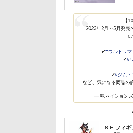
【1
2023年2月～5月発

✔
#ウルトラマ
✔
#
✔
#ジム・
など、気になる商品の詳
— 魂ネイションズ公式 
S.H.フィ