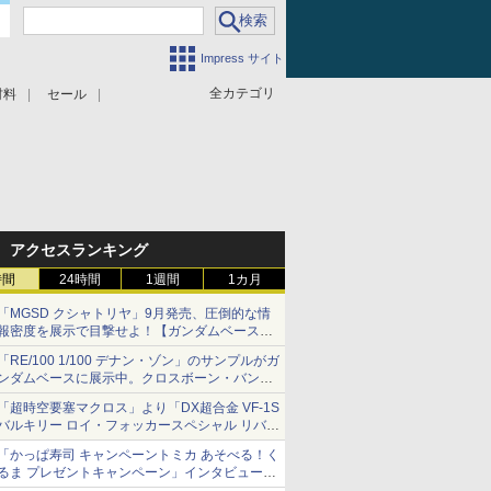
Impress サイト
全カテゴリ
材料
セール
アクセスランキング
時間
24時間
1週間
1カ月
「MGSD クシャトリヤ」9月発売、圧倒的な情
報密度を展示で目撃せよ！【ガンダムベース撮
り下ろし】
「RE/100 1/100 デナン・ゾン」のサンプルがガ
ンダムベースに展示中。クロスボーン・バンガ
ードの制式量産機が間もなく発送【ガンダムベ
「超時空要塞マクロス」より「DX超合金 VF-1S
ース撮り下ろし】
バルキリー ロイ・フォッカースペシャル リバイ
バルVer.」本日発売！
「かっぱ寿司 キャンペーントミカ あそべる！く
るま プレゼントキャンペーン」インタビュー
子どもが楽しめるかっぱ寿司ならではの体験と