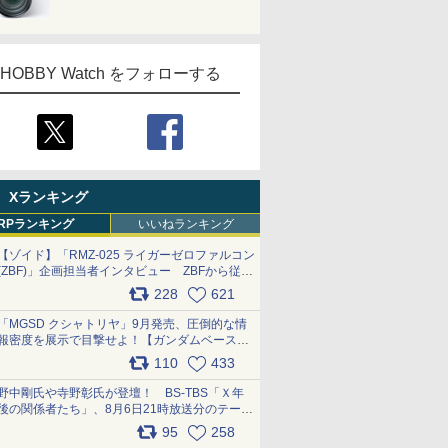
HOBBY Watch をフォローする
Xランキング
RPランキング
いいねランキング
【ゾイド】「RMZ-025 ライガーゼロファルコン
(ZBF)」企画担当者インタビュー ZBFから従来
デザインまで再現可能なボリューム満点のキッ
228
621
ト pic.x.com/6zOqQAQKkX
「MGSD クシャトリヤ」9月発売、圧倒的な情
報密度を展示で目撃せよ！【ガンダムベース撮
り下ろし】 pic.x.com/3rPjsfk7qZ
110
433
野中剛氏や寺野彰氏が登壇！ BS-TBS「Ｘ年
後の関係者たち」、8月6日21時放送分のテーマ
は「超合金」！ pic.x.com/uWyt1uyuFm
95
258