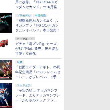
用に改修。「HG 1/144 Dガ
ンダムセカンド」の10月発送
分が予約受付中【ガンダムベ
プラモデル
本日発売
ース撮り下ろし】
「機動新世紀ガンダムX」よ
りガンプラ「HG 1/144 ガン
ダムレオパルド」本日発売！
カプセルトイ
ガチャ「肩ズンFig. カーズ」
が8月下旬に発売。後ろ姿も
可愛く立体化
玩具
「仮面ライダーアギト」25周
年記念商品「CSGフレイムセ
イバー」がプレバンにて予約
開始
フィギュア
「宇宙の騎士 テッカマンブ
レード」よりテッカマンブレ
ードがリボルテック アメイ
ジング・ヤマグチで商品化決