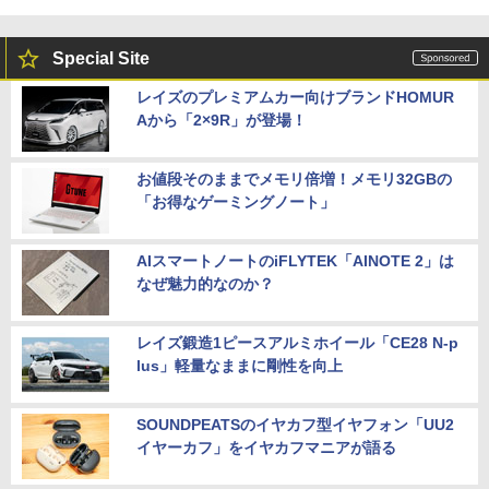
Special Site
レイズのプレミアムカー向けブランドHOMUR
Aから「2×9R」が登場！
お値段そのままでメモリ倍増！メモリ32GBの
「お得なゲーミングノート」
AIスマートノートのiFLYTEK「AINOTE 2」は
なぜ魅力的なのか？
レイズ鍛造1ピースアルミホイール「CE28 N-p
lus」軽量なままに剛性を向上
SOUNDPEATSのイヤカフ型イヤフォン「UU2
イヤーカフ」をイヤカフマニアが語る