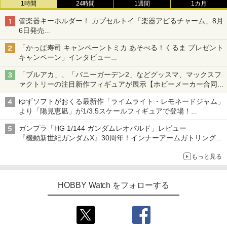
1時間
24時間
1週間
1カ月
管楽器キーホルダー！ カプセルトイ「楽器アピるチャーム」8月
6日発売
チューバ、テナサクなど5種各3色
「かっぱ寿司 キャンペーントミカ あそべる！くるま プレゼント
キャンペーン」インタビュー
子どもが楽しめるかっぱ寿司ならではの体験とコラボの楽しさを
「ブルアカ」、「バニーガーデン2」などグッスマ、マックスフ
追求
ァクトリーの注目新作フィギュアが展示【ホビーメーカー合同展
示会】
ゆずソフトがおくる最新作「ライムライト・レモネードジャム」
より「陽見恵凪」が1/3.5スケールフィギュアで登場！
メガネ姿も表現できるオプションパーツが付属
ガンプラ「HG 1/144 ガンダムレオパルド」レビュー
『機動新世紀ガンダムX』30周年！インナーアームガトリングの
変形機構まで再現し最新フォーマットでキット化！
もっと見る
HOBBY Watch をフォローする