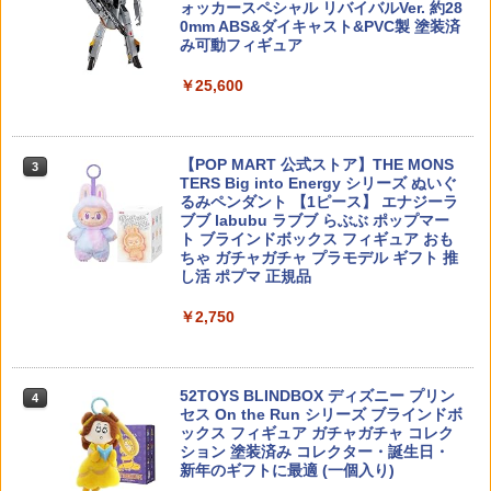
ォッカースペシャル リバイバルVer. 約28
￥1,890
0mm ABS&ダイキャスト&PVC製 塗装済
AXON GP-A6-031 PINION GEAR 64P 3
3
み可動フィギュア
1T
フジミ模型 1/24 インチアップシリーズ
3
No.189 スバル WRX STI EJ20 Final Edi
【★マラソン期間限定★P+5倍★】アク
3
￥25,600
￥770
tion プラモデル
リル本舗 フィギュア 棚 ひな壇 フィギュ
MILITARY-BASE IP67 ウォータープルー
3
アスタンド 1段 2段 3段 4段 5段 ディス
フ ハードガンケース 3.4L 27cm×16cm×
プレイ台 ディスプレイスタンド アクリ
8cm◆防水防塵規格IP67対応 キャリング
￥3,730
ル コレクション 飾る 展示台 陳列 ベース
ケース ハンドガン 軽量 耐衝撃 耐薬品
【POP MART 公式ストア】THE MONS
アクスタ ケース ショーケ
3
TERS Big into Energy シリーズ ぬいぐ
タミヤ SP.380 Eリングセット【50380】
￥1,980
4
るみペンダント 【1ピース】 エナジーラ
ラジコン用
￥1,380
トランスフォーマー NL-06 オートボット
4
ブブ labubu ラブブ らぶぶ ポップマー
コスモス[タカラトミー]《01月予約》
ト ブラインドボックス フィギュア おも
￥85
ちゃ ガチャガチャ プラモデル ギフト 推
Laylax-GigaTec PSEリポCMG変換コネ
￥3,960
4
し活 ポプマ 正規品
送料無料◆ドラゴンクエスト メタリック
クター (4571443159670) ライラクス 電
4
アイテムズギャラリースペシャル 天空の
動コンパクトマシンガン
￥2,750
鎧＆天空の兜 フィギュア スクウェア・
XK K100/110 V977用テールローター
5
エニックス 【11月予約】
白 V977-030
￥2,130
お買い物マラソン クーポン利用 Arrtx ア
5
￥7,980
￥220
クリルマーカー 30色 金属色系・グレー
52TOYS BLINDBOX ディズニー プリン
4
色系 建築画・プラモデル用 羽子板 3Dプ
セス On the Run シリーズ ブラインドボ
リンター 高隠蔽力 高付着性 防水性 筆 良
【エントリー最大10倍＆5％クーポン】
5
ックス フィギュア ガチャガチャ コレク
質繊維 生地 ガラス 金属 DIY ペイント 速
ガスガン ガス ガスガン用フロンガス サ
ション 塗装済み コレクター・誕生日・
乾 画材 絵の具 クリスマス プレゼント プ
BANDAI バンダイ/1/100 MG 武者ガンダ
ンダーシュート TYPE R HFC480g 【あ
5
新年のギフトに最適 (一個入り)
ラモデルにも適合
ムMK−II/5067231/Sランク/19【中古】
す楽】