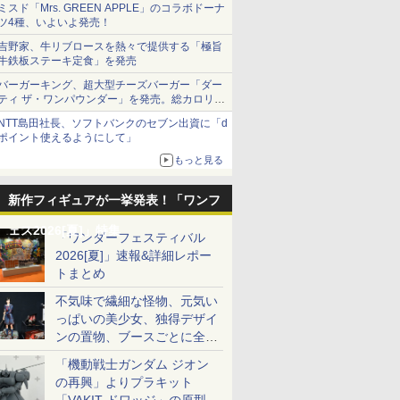
ミスド「Mrs. GREEN APPLE」のコラボドーナ
ツ4種、いよいよ発売！
吉野家、牛リブロースを熱々で提供する「極旨
牛鉄板ステーキ定食」を発売
バーガーキング、超大型チーズバーガー「ダー
ティ ザ・ワンパウンダー」を発売。総カロリー
約1656kcal、総重量約527g！
NTT島田社長、ソフトバンクのセブン出資に「d
ポイント使えるようにして」
もっと見る
新作フィギュアが一挙発表！「ワンフ
ェス2026[夏]」特集
「ワンダーフェスティバル
2026[夏]」速報&詳細レポー
トまとめ
不気味で繊細な怪物、元気い
っぱいの美少女、独得デザイ
ンの置物、ブースごとに全く
異なる世界が広がる一般ディ
「機動戦士ガンダム ジオン
ーラーフォトレポート
の再興」よりプラキット