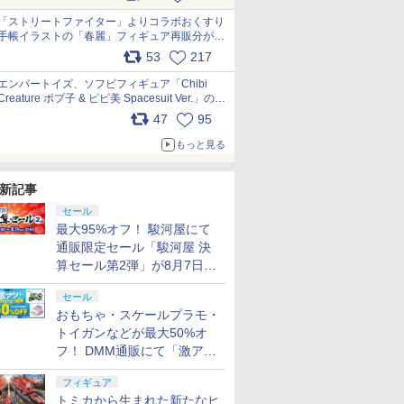
「ストリートファイター」よりコラボおくすり
手帳イラストの「春麗」フィギュア再販分が本
日出荷開始 pic.x.com/toUc1MHr41
53
217
エンバートイズ、ソフビフィギュア「Chibi
Creature ポプ子 & ピピ美 Spacesuit Ver.」の発
売中止を発表 pic.x.com/Ri45iFeYjn
47
95
もっと見る
新記事
セール
最大95%オフ！ 駿河屋にて
通販限定セール「駿河屋 決
算セール第2弾」が8月7日12
時より開催
セール
おもちゃ・スケールプラモ・
トイガンなどが最大50%オ
フ！ DMM通販にて「激ア
ツ！おもちゃ・ホビー夏セー
フィギュア
ル」が開催
トミカから生まれた新たなヒ