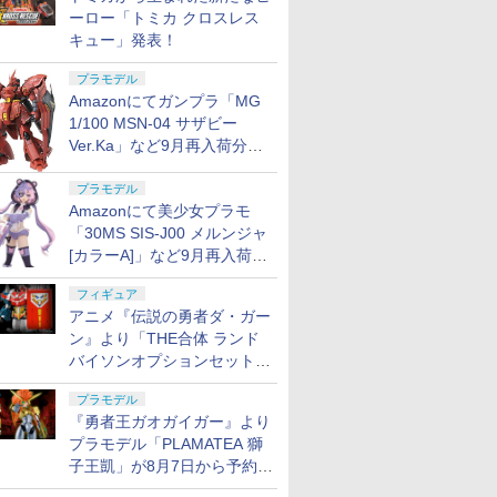
ーロー「トミカ クロスレス
キュー」発表！
プラモデル
Amazonにてガンプラ「MG
1/100 MSN-04 サザビー
Ver.Ka」など9月再入荷分が
販売再開！
プラモデル
Amazonにて美少女プラモ
「30MS SIS-J00 メルンジャ
[カラーA]」など9月再入荷分
が販売再開！
フィギュア
アニメ『伝説の勇者ダ・ガー
ン』より「THE合体 ランド
バイソンオプションセット」
が8月7日から予約受付開始！
プラモデル
『勇者王ガオガイガー』より
プラモデル「PLAMATEA 獅
子王凱」が8月7日から予約受
付開始！