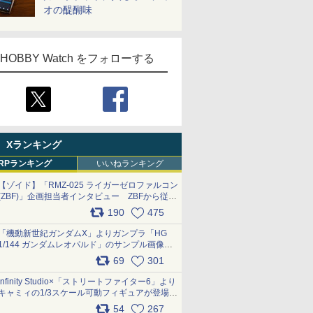
オの醍醐味
HOBBY Watch をフォローする
Xランキング
RPランキング
いいねランキング
【ゾイド】「RMZ-025 ライガーゼロファルコン
(ZBF)」企画担当者インタビュー ZBFから従来
デザインまで再現可能なボリューム満点のキッ
190
475
ト pic.x.com/6zOqQAQKkX
「機動新世紀ガンダムX」よりガンプラ「HG
1/144 ガンダムレオパルド」のサンプル画像が
公開！ 8月8日発売予定
69
301
pic.x.com/lTnGoAKCSY
Infinity Studio×「ストリートファイター6」より
キャミィの1/3スケール可動フィギュアが登場
pic.x.com/Eam6ArWJLs
54
267