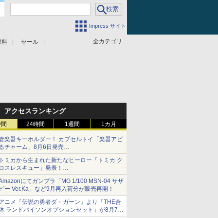
Impress サイト
全カテゴリ
材料
セール
アクセスランキング
時間
24時間
1週間
1カ月
管楽器キーホルダー！ カプセルトイ「楽器アピ
るチャーム」8月6日発売
チューバ、テナサクなど5種各3色
トミカから生まれた新たなヒーロー「トミカ ク
ロスレスキュー」発表！
詳細は後日公開予定
Amazonにてガンプラ「MG 1/100 MSN-04 サザ
ビー Ver.Ka」など9月再入荷分が販売再開！
アニメ『伝説の勇者ダ・ガーン』より「THE合
体 ランドバイソンオプションセット」が8月7日
から予約受付開始！