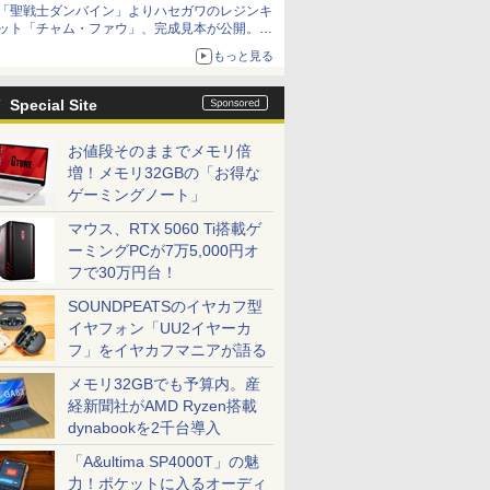
「聖戦士ダンバイン」よりハセガワのレジンキ
ット「チャム・ファウ」、完成見本が公開。9
月3日頃発売予定
もっと見る
Special Site
お値段そのままでメモリ倍
増！メモリ32GBの「お得な
ゲーミングノート」
マウス、RTX 5060 Ti搭載ゲ
ーミングPCが7万5,000円オ
フで30万円台！
SOUNDPEATSのイヤカフ型
イヤフォン「UU2イヤーカ
フ」をイヤカフマニアが語る
メモリ32GBでも予算内。産
経新聞社がAMD Ryzen搭載
dynabookを2千台導入
「A&ultima SP4000T」の魅
力！ポケットに入るオーディ