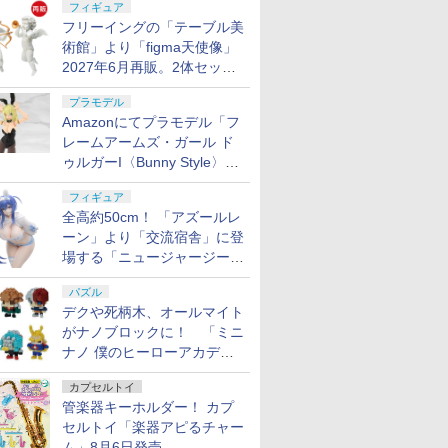
フィギュア
フリーイングの「テーブル美
術館」より「figma天使像」
2027年6月再販。2体セット
で小便小僧にも
プラモデル
Amazonにてプラモデル「フ
レームアームズ・ガール ド
ゥルガーI〈Bunny Style〉」
が予約受付再開！
フィギュア
全高約50cm！ 「アズールレ
ーン」より「交流宿舎」に登
場する「ニュージャージー」
が1/3スケールフィギュアで
パズル
登場
デクや死柄木、オールマイト
がナノブロックに！ 「ミニ
ナノ 僕のヒーローアカデミ
ア」9月再販
カプセルトイ
管楽器キーホルダー！ カプ
セルトイ「楽器アピるチャー
ム」8月6日発売