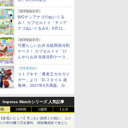
カプセルトイ
BIGチンアナゴのぬいぐる
み！ カプセルトイ「チンア
ナゴぬいぐるみ3」8月11日
発売
カプセルトイ
可愛らしいお弁当箱用保冷剤
ケース！ カプセルトイ「ひ
んやりお弁当保冷剤ケース
2」8月11日発売
プラモデル
コトブキヤ「勇者王ガオガイ
ガー」より「D-スタイル 超
竜神」2027年4月再販。分離
変形が可能
Impress Watchシリーズ 人気記事
時間
24時間
1週間
1カ月
【家電レビュー】手ごわい雑草との戦い、コメ
リの草刈機で完全勝利 掃除機感覚で使えた