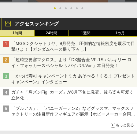
●
●
●
●
●
●
アクセスランキング
1時間
24時間
1週間
1カ月
「MGSD クシャトリヤ」9月発売、圧倒的な情報密度を展示で目
撃せよ！【ガンダムベース撮り下ろし】
「超時空要塞マクロス」より「DX超合金 VF-1S バルキリー ロ
イ・フォッカースペシャル リバイバルVer.」本日発売！
「かっぱ寿司 キャンペーントミカ あそべる！くるま プレゼント
キャンペーン」インタビュー
子どもが楽しめるかっぱ寿司ならではの体験とコラボの楽しさを
ガチャ「肩ズンFig. カーズ」が8月下旬に発売。後ろ姿も可愛く
追求
立体化
ライトニング・マックィーンやメーターなど4種がラインナップ
「ブルアカ」、「バニーガーデン2」などグッスマ、マックスフ
ァクトリーの注目新作フィギュアが展示【ホビーメーカー合同展
示会】
もっと見る