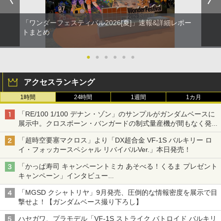
「ワンダーフェスティバル2026[夏]」速報&詳細レポー
トまとめ
●
●
●
●
●
●
アクセスランキング
1時間
24時間
1週間
1カ月
「RE/100 1/100 デナン・ゾン」のサンプルがガンダムベースに
展示中。クロスボーン・バンガードの制式量産機が間もなく発送
【ガンダムベース撮り下ろし】
「超時空要塞マクロス」より「DX超合金 VF-1S バルキリー ロ
イ・フォッカースペシャル リバイバルVer.」本日発売！
「かっぱ寿司 キャンペーントミカ あそべる！くるま プレゼント
キャンペーン」インタビュー
子どもが楽しめるかっぱ寿司ならではの体験とコラボの楽しさを
「MGSD クシャトリヤ」9月発売、圧倒的な情報密度を展示で目
追求
撃せよ！【ガンダムベース撮り下ろし】
ハセガワ、プラモデル「VF-1S ストライク バトロイド バルキリ