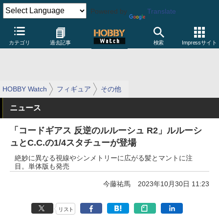
Powered by
Translate
カテゴリ
過去記事
検索
Impressサイト
HOBBY Watch
フィギュア
その他
ニュース
「コードギアス 反逆のルルーシュ R2」ルルーシ
ュとC.C.の1/4スタチューが登場
絶妙に異なる視線やシンメトリーに広がる髪とマントに注
目。単体版も発売
今藤祐馬
2023年10月30日 11:23
リスト