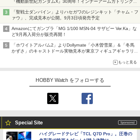
『機動新世紀ガンダムX』30周年！インナーアームガトリングの
変形機構まで再現し最新フォーマットでキット化！
「聖戦士ダンバイン」よりハセガワのレジンキット「チャム・フ
ァウ」、完成見本が公開。9月3日頃発売予定
Amazonにてガンプラ「MG 1/100 MSN-04 サザビー Ver.Ka」な
ど9月再入荷分が販売再開！
「ホワイトアルバム2」よりDollymate「小木曽雪菜」＆「冬馬
かずさ」のキャストドール実物見本が東京フィギュアギャラリー
にて展示中
もっと見る
HOBBY Watch をフォローする
Special Site
ハイグレードテレビ「TCL Q7D Pro」。圧巻の