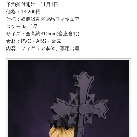
予約受付開始：11月1日
価格：13,200円
仕様：塗装済み完成品フィギュア
スケール：1/7
サイズ：全高約310mm(台座含む)
素材：PVC・ABS・金属
内容：フィギュア本体、専用台座