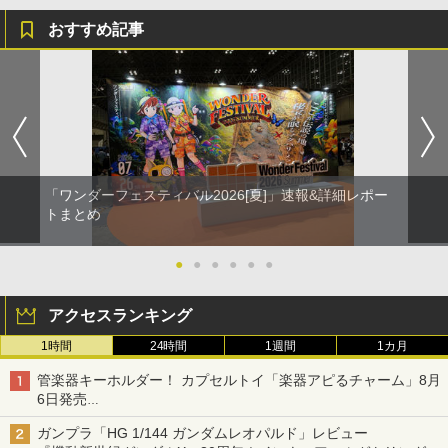
おすすめ記事
「ワンダーフェスティバル2026[夏]」速報&詳細レポー
トまとめ
●
●
●
●
●
●
アクセスランキング
1時間
24時間
1週間
1カ月
管楽器キーホルダー！ カプセルトイ「楽器アピるチャーム」8月
6日発売
チューバ、テナサクなど5種各3色
ガンプラ「HG 1/144 ガンダムレオパルド」レビュー