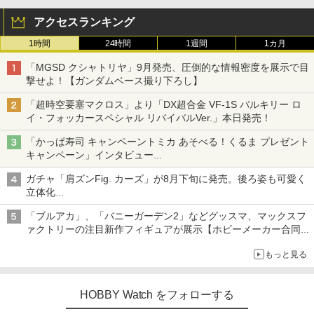
アクセスランキング
1時間
24時間
1週間
1カ月
「MGSD クシャトリヤ」9月発売、圧倒的な情報密度を展示で目
撃せよ！【ガンダムベース撮り下ろし】
「超時空要塞マクロス」より「DX超合金 VF-1S バルキリー ロ
イ・フォッカースペシャル リバイバルVer.」本日発売！
「かっぱ寿司 キャンペーントミカ あそべる！くるま プレゼント
キャンペーン」インタビュー
子どもが楽しめるかっぱ寿司ならではの体験とコラボの楽しさを
ガチャ「肩ズンFig. カーズ」が8月下旬に発売。後ろ姿も可愛く
追求
立体化
ライトニング・マックィーンやメーターなど4種がラインナップ
「ブルアカ」、「バニーガーデン2」などグッスマ、マックスフ
ァクトリーの注目新作フィギュアが展示【ホビーメーカー合同展
示会】
もっと見る
HOBBY Watch をフォローする