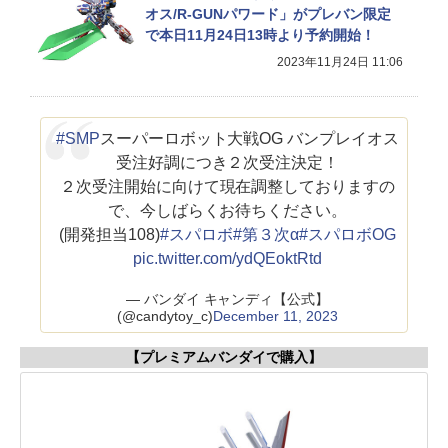
オス/R-GUNパワード」がプレバン限定
で本日11月24日13時より予約開始！
2023年11月24日 11:06
#SMP
スーパーロボット大戦OG バンプレイオス
受注好調につき２次受注決定！
２次受注開始に向けて現在調整しておりますの
で、今しばらくお待ちください。
(開発担当108)
#スパロボ
#第３次α
#スパロボOG
pic.twitter.com/ydQEoktRtd
— バンダイ キャンディ【公式】
(@candytoy_c)
December 11, 2023
【プレミアムバンダイで購入】