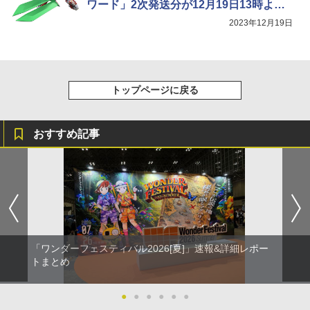
ワード」2次発送分が12月19日13時より
予約開始
2023年12月19日
トップページに戻る
おすすめ記事
「ワンダーフェスティバル2026[夏]」速報&詳細レポー
トまとめ
●
●
●
●
●
●