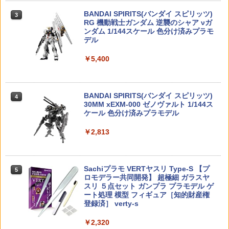
TAMASHII NATIONS S.H.フィギュアー
3デッキケース ブラックVer. 05990
￥11,000
￥1,650
3
ツ 呪術廻戦 伏黒甚爾 約155mm PVC&A
BANDAI SPIRITS(バンダイ スピリッツ)
3
BS製 塗装済み可動フィギュア
RG 機動戦士ガンダム 逆襲のシャア νガ
￥1,529
DJI RS L型マルチカメラ制御ケーブル
4
ンダム 1/144スケール 色分け済みプラモ
（USB-C、30 cm） DJI RS 4 Pro DJI
デル
￥13,900
S.H.Figuarts 『ウルトラマン』 ゼット
【 ALPHA PARTS 製】海外製 ガスガン
RS 4 DJI RS 4 Mini DJI RS 3 Mini DJI
4
4
ン 60th Anniversary Edition (塗装済み
GBB マガジン用 注入バルブ 3個セット (
RS 3 Pro DJI RS 3 DJI RS 2 DJI RSC 2
￥5,400
可動フィギュア)
VFC / KJ / UMAREX / MAG 40mmガス
プラコロ たんけんボックス 01 (1BOX：
カート など対応) | エアガン ガスブロー
￥1,870
4
12個入り) (プラモデル)
バック ガス漏れ 修理 交換用 リペア 部品
タカラトミー(TAKARA TOMY) T-SPAR
￥11,000
4
パーツ スペア 予備 ストック
K トランスフォーマー ミッシングリンク
D-01 サウンドウェーブ 可動フィギュア
BANDAI SPIRITS(バンダイ スピリッツ)
￥4,620
4
30MM xEXM-000 ゼノヴァルト 1/144ス
￥1,880
タミヤ DT-04 Cパーツ（クリヤースモー
5
ケール 色分け済みプラモデル
￥24,900
送料無料◆デスクトップリアルマッコイ
ク） /Fパーツ（キャメルイエロー）【R
5
ドラゴンボール 06 孫悟空＆ブルマ -限定
C特別企画製品】【47535】 ラジコンパ
￥2,813
復刻仕様版- メガハウス フィギュア 【2
ーツ
RG 1/144 (032)RX-93 νガンダム (ニュー
月予約】
Modliteタイプ リモートスイッチ SFラ
5
5
ガンダム) (機動戦士ガンダム 逆襲のシャ
イト 3.5mmプラグ M-LOK ピカティニー
タカラトミー(TAKARA TOMY) T-SPAR
￥2,200
5
ア)【新品】 ガンプラ リアルグレード プ
レイル対応 Black Tan カスタム オプシ
K トランスフォーマー ニューレジェンズ
￥11,580
ラモデル 【宅配便のみ】
ョン パーツ メール便
NL-06 オートボット コスモス 可動フィ
Sachiプラモ VERTヤスリ Type-S 【プ
5
ギュア
ロモデラー共同開発】 超極細 ガラスヤ
スリ ５点セット ガンプラ プラモデル ゲ
￥4,950
￥1,914
ート処理 模型 フィギュア［知的財産権
￥4,440
登録済］ verty-s
￥2,320