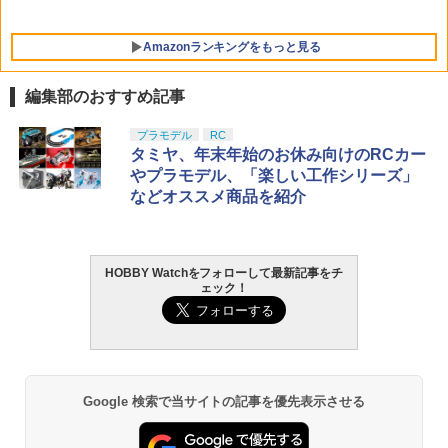
Amazonランキングをもっと見る
編集部のおすすめ記事
東京マルイ(TOKYO MARUI) No.25 コル
LOCTITE(ロックタイト) シールはがし
プラモデル
RC
1
1
ト ガバメント HG 18歳以上エアーHOP
プレミアム 220ml
タミヤ、年末年始のお休み向けのRCカー
ハンドガン
やプラモデル、「楽しい工作シリーズ」
￥1,013
などオススメ商品を紹介
￥3,384
HOBBY Watchをフォローして最新記事をチ
GSIクレオス Mr.トップコート 水性プレ
東京マルイ (TOKYO MARUI) ガスブロー
2
2
ェック！
ミアムトップコートスプレー 光沢 88ml
バックマシンガン No.14 20式 5.56mm
ホビー用仕上材 B601
小銃 18歳以上 ガスブローバック
￥748
￥187,000
Google 検索で当サイトの記事を優先表示させる
タミヤ クラフトツールシリーズ No.123
東京マルイ(TOKYO MARUI) No.21 H&K
3
3
先細薄刃ニッパー (ゲートカット用) プラ
USP HG 18歳以上エアーHOPハンドガン