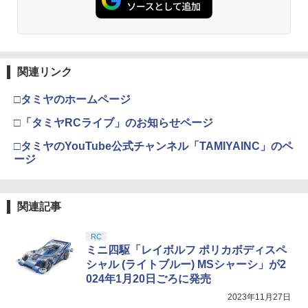
モデル用工具 74123
￥3,409
￥2,691
東京マルイ No.10 ハイキャパ5.1 10歳以
4
関連リンク
タミヤ(TAMIYA) メイクアップ材シリー
上 電動ブローバック フルオート
4
ズ No.3 タミヤセメント(角びん) 40ml 模
□タミヤのホームページ
型用接着剤 87003
￥3,815
□「タミヤRCライブ」のお知らせページ
￥184
□タミヤのYouTube公式チャンネル「TAMIYAINC」のペ
クラウンモデル AK47 10歳以上 エアー
5
ージ
コッキングライフル ブラック
GSIクレオス Mr.トップコート 水性プレ
5
ミアムトップコートスプレー つや消し 8
￥4,761
8ml ホビー用仕上材 B603
関連記事
￥710
RC
ミニ四駆「レイボルフ ポリカボディスペ
シャル (ライトブルー) MSシャーシ」が2
024年1月20日ごろに発売
2023年11月27日