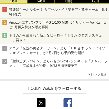
1時間
24時間
1週間
1カ月
管楽器キーホルダー！ カプセルトイ「楽器アピるチャーム」8月
6日発売
チューバ、テナサクなど5種各3色
Amazonにてガンプラ「MG 1/100 MSN-04 サザビー Ver.Ka」な
ど9月再入荷分が販売再開！
トミカから生まれた新たなヒーロー「トミカ クロスレスキュ
ー」発表！
詳細は後日公開予定
アニメ『伝説の勇者ダ・ガーン』より「THE合体 ランドバイソ
ンオプションセット」が8月7日から予約受付開始！
「聖戦士ダンバイン」よりハセガワのレジンキット「チャム・フ
ァウ」、完成見本が公開。9月3日頃発売予定
もっと見る
HOBBY Watch をフォローする