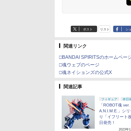
ポスト
リスト
シ
関連リンク
□BANDAI SPIRITSのホームペー
□魂ウェブのページ
□魂ネイションズの公式X
関連記事
フィギュア
本日
「ROBOT魂 ver.
A.N.I.M.E.」
り「イフリート
日発売！
2023年