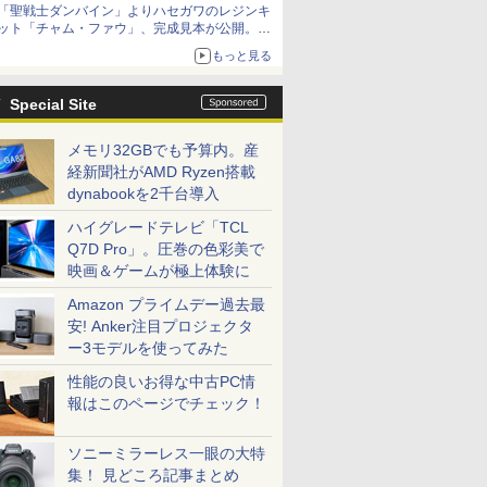
「聖戦士ダンバイン」よりハセガワのレジンキ
ット「チャム・ファウ」、完成見本が公開。9
月3日頃発売予定
もっと見る
Special Site
メモリ32GBでも予算内。産
経新聞社がAMD Ryzen搭載
dynabookを2千台導入
ハイグレードテレビ「TCL
Q7D Pro」。圧巻の色彩美で
映画＆ゲームが極上体験に
Amazon プライムデー過去最
安! Anker注目プロジェクタ
ー3モデルを使ってみた
性能の良いお得な中古PC情
報はこのページでチェック！
ソニーミラーレス一眼の大特
集！ 見どころ記事まとめ