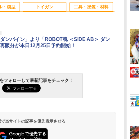
3
3
3
4
4
4
5
5
5
6
6
6
無臭
ル・模型
トイガン
工具・塗装・材料
3
3
3
3
4
4
4
4
5
5
5
5
6
6
6
6
ダンバイン」より「ROBOT魂 ＜SIDE AB＞ ダン
再販分が本日12月25日予約開始！
い
ラ
イロ
ねんどろいど 星のカー
FAB Defense 護身具
タミヤ OPパーツ
2026年8月予約 ガチャ
東京マルイ BBローダ
【ネコポス対応】
S.H.Figuarts 『ONE
【お買い物マラソン開
▲SP.1427 60D ラリー
ストームアリ
ロックケース
タミヤ OP.77
リ
イク
ビィ カービィ（6次再
FCP 防犯 ブラック
OP913 Mフロッグ アル
【サンリオキャラクタ
ーXL エアガン サバゲ
TOPLINE(トップライ
PIECE』 ニコ・ロビン
催中♪ ポイント2倍】各
ブロックタイヤ
馬刃牙』花山
トバッグ［戦人 
六角皿ビス ブ
 喫
 迷
販） 「マキシムトマ
FABディフェンス ファ
ミ ホイールアダプタ
ーズ コインケース 第2
ー
ン)/TP-54013__TP-
-エニエス・ロビーー
社T1系ダットサイト対
,51427（ゆうパケッ
ムコレクティ
迷彩 風呂 お
￥528
グ
ト
ト」付き
ブディフェンス クボタ
53913
弾 コンプリート 6種セ
54100/高分子ポリマー
(塗装済み可動フィギュ
応 ポリカーボネート製
ト）
《発売済・在
戦人風呂セッ
￥8,800
￥1,700
￥830
￥2,580
￥1,961
￥290
￥9,350
￥1,980
￥1,028
￥4,850
￥1,870
ニ
ッ
ン クバトン ディフェン
ット カプセルトイ】ガ
シム M2.6用(10枚入)
ア)
保護 レンズカバー
ー アウトドア
RA
ォー
イ
TAMASHII NATIONS
BANDAI SPIRITS(バン
東京マルイ(TOKYO
タミヤ クラフトツール
TAMASHII NATIONS
BANDAI SPIRITS(バン
東京マルイ No.10 ハイ
タミヤ(TAMIYA) メイ
タカラトミー
Sachiプラモ VERTヤ
クラウンモデル AK47
GSIクレオス Mr.トップ
TAMASHII N
壽屋(KOTOBU
東京マルイ No
マジ・スク+
予
可
ススティック 自己防衛
チャガチャ ガチャ フ
27.5mm プロテクター
バック 手提げ
トラ
グ
バ
レ
オリジン・オブ・バル
ダイ スピリッツ) RG
MARUI) No.21 H&K
シリーズ No.123 先細
S.H.フィギュアーツ 呪
ダイ スピリッツ)
キャパ5.1 10歳以上 電
クアップ材シリーズ
(TAKARA TOMY) T-
スリ Type-S 【プロモ
10歳以上 エアーコッキ
コート 水性プレミアム
S.H.フィギュ
メガミデバイ
M92Fミリタ
プセット
雑
ディフェンスツール ク
ルコンプ
防弾シールド 保護 割
お風呂 かばん
tchをフォローして最新記事をチェック！
ー
ン
4
キリー 超時空要塞マク
機動戦士ガンダム 逆襲
USP HG 18歳以上エア
薄刃ニッパー (ゲート
術廻戦 伏黒甚爾 約
30MM xEXM-000 ゼノ
動ブローバック フルオ
No.3 タミヤセメント
SPARK トランスフォ
デラー共同開発】 超極
ングライフル ブラック
トップコートスプレー
殻機動隊 THE
アメイデン レ
HG 18歳以
リタ
ナイ 苦内 苦無 くない
れ キズ 傷 防止 光学機
ト］
￥2,600
オー
ー
8歳
ロス VF-1J バルキリー
のシャア νガンダム
ーHOPハンドガン
カット用) プラモデル
155mm PVC&ABS製
ヴァルト 1/144スケー
ート
(角びん) 40ml 模型用
ーマー ミッシングリン
細 ガラスヤスリ ５点
つや消し 88ml ホビー
IN THE SHE
ュガーグレイ
HOPハンドガ
イバ
Kubotan 一本拳 トレ
器 ダットサイト 被弾
￥22,602
￥5,400
￥3,409
￥2,781
￥13,750
￥3,000
￥3,815
￥184
￥24,610
￥2,320
￥4,761
￥710
￥9,618
￥6,239
￥3,584
可動
み
ク
45th Anniv. 約225mm
1/144スケール 色分け
用工具 74123
塗装済み可動フィギュ
ル 色分け済みプラモデ
接着剤 87003
ク D-01 サウンドウェ
セット ガンプラ プラ
用仕上材 B603
子 約140mm
180mm 1/1
ド
ーニング用 練習用 訓練
東京マルイ MTD 対応
モ
ABS&ダイキャスト製
済みプラモデル
ア
ル
ーブ 可動フィギュア
モデル ゲート処理 模
PVC&ABS製
ラモデル
ス
用 鍛錬用 稽古用 修練
透明 ポリカレンズ
塗装済み可動フィギュ
型 フィギュア［知的財
可動フィギュ
用 ダミー レプリカ
ア
産権登録済］ verty-s
 検索で当サイトの記事を優先表示させる