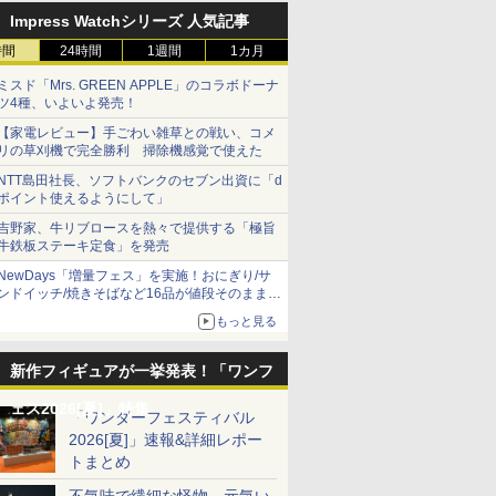
Impress Watchシリーズ 人気記事
時間
24時間
1週間
1カ月
ミスド「Mrs. GREEN APPLE」のコラボドーナ
ツ4種、いよいよ発売！
【家電レビュー】手ごわい雑草との戦い、コメ
リの草刈機で完全勝利 掃除機感覚で使えた
NTT島田社長、ソフトバンクのセブン出資に「d
ポイント使えるようにして」
吉野家、牛リブロースを熱々で提供する「極旨
牛鉄板ステーキ定食」を発売
NewDays「増量フェス」を実施！おにぎり/サ
ンドイッチ/焼きそばなど16品が値段そのままで
ボリュームアップ
もっと見る
新作フィギュアが一挙発表！「ワンフ
ェス2026[夏]」特集
「ワンダーフェスティバル
2026[夏]」速報&詳細レポー
トまとめ