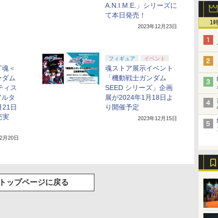
A.N.I.M.E.」シリーズに
て本日発売！
1
2023年12月23日
フィギュア
イベント
OT魂＜
魂ストア展示イベント
ーダム
「機動戦士ガンダム
ティス
SEED シリーズ」企画
アルタ
展が2024年1月18日よ
21日
り開催予定
売実
2023年12月15日
12月20日
トップページに戻る