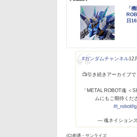
「機
ROB
日1
#ガンダムチャンネル
1
📺引き続きアーカイブ
「METAL ROBOT魂 ＜
ムにもご期待くださ
#t_robot
#g
— 魂ネイションズ公式 
(C)創通・サンライズ