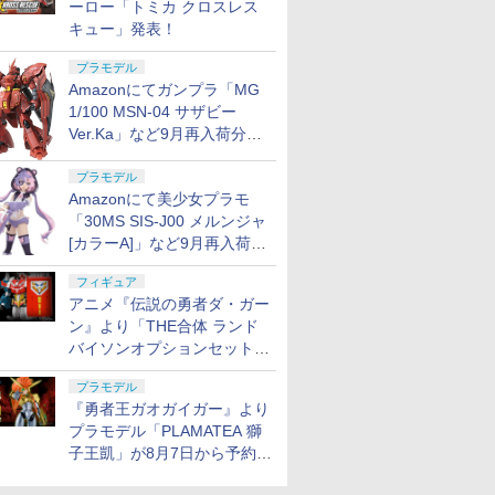
ーロー「トミカ クロスレス
キュー」発表！
プラモデル
Amazonにてガンプラ「MG
1/100 MSN-04 サザビー
Ver.Ka」など9月再入荷分が
販売再開！
プラモデル
Amazonにて美少女プラモ
「30MS SIS-J00 メルンジャ
[カラーA]」など9月再入荷分
が販売再開！
フィギュア
アニメ『伝説の勇者ダ・ガー
ン』より「THE合体 ランド
バイソンオプションセット」
が8月7日から予約受付開始！
プラモデル
『勇者王ガオガイガー』より
プラモデル「PLAMATEA 獅
子王凱」が8月7日から予約受
付開始！