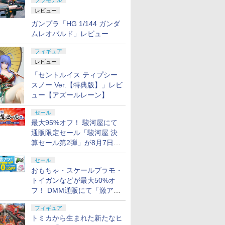
プラモデル
7
7
7
8
8
8
9
9
9
10
10
10
レビュー
ガンプラ「HG 1/144 ガンダ
ムレオパルド」レビュー
7
7
7
7
8
8
8
8
9
9
9
9
10
10
10
10
フィギュア
レビュー
「セントルイス ティプシー
ーナ『範
L用トー
1 3×6mm
ねんどろいどどーる 鏡
プロテクター サバゲー
タカラトミー ラブル＆
OSHI WORKS 『進撃
東京マルイ ミニS 互換
タカラトミー トミカビ
S.H.Figuarts 『ウルト
【エントリー最大10倍
【エントリー最大10倍
PICCODO
タナカワー
タミヤ タミ
薫[ストー
senjin
ルー(5本)
の国：アリス Another
装備 肘 膝パッド ニー
クルー ビークル モータ
の巨人 The Final
バッテリー 8.4V 大容量
ークルタウン ビッグに
ラマン』 ゼットン
＆3％クーポン】G&G
＆3％クーポン】各種
DOLL X
カートリッジ
テリー LF22
スノー Ver.【特典版】」レビ
ブルズ]
風呂セット
Color (塗装済み可動フ
バイク スノボ スケボー
ー クルークラッシュロ
Season』 ミカサ・ア
1800mAh (1.8Ah) 従来
変形 2階だてバスロー
60th Anniversary
SSG-1用105連マガジ
電動ガン用7.4V LIPO
レイル』 
Special（
ーシングパ
ュー【アズールレーン】
庫品》
ト サバゲ
ィギュア)
サバイバルゲーム サイ
ーラー パウ・パトロー
ッカーマン The Final
電動ガン / mini s 次世
タリー（トミカ付き）
Edition (塗装済み可動
ン イエローマーカー
バッテリーフルセット
きゅう) 
SAKURA
【55102
￥10,387
￥2,080
￥1,992
￥10,396
￥2,390
￥5,270
￥11,000
￥2,580
￥5,980
￥11,721
￥2,619
￥8,008
 バッグ
クリング フリーサイズ
ル
Season ver.
代電動ガン AK74MN
トミカワールド
フィギュア)
G-08-150-1 【あす楽】
【あす楽】
ール 【211
便 対応商
セール
ATIONS
KIYA)
.22
保護キャッ
TAMASHII NATIONS
BANDAI SPIRITS(バン
東京マルイ (TOKYO
武藤商事(Muto Syouji)
TAMASHII NATIONS
BANDAI SPIRITS(バン
東京マルイ(TOKYO
タミヤ(TAMIYA) クラ
52TOYS BLINDBOX
HGFC 1/144 GF13-
東京マルイ コルトパイ
シリコンモールド クロ
タカラトミ
タミヤ(TAM
クラウンモ
ゴッドハン
 洗面具
(ブラック)
【GP034】 (塗装済完
AKS74U M4A1 G3 M4
ィギュア)
函 ネコポ
最大95%オフ！ 駿河屋にて
アーツ 攻
ス デザイ
リーモデル
S.H.フィギュアーツ
ダイ スピリッツ)
MARUI) BBエアリボル
プラリペア クリアー
S.H.フィギュアーツ TV
ダイスピリッツ) HG 機
MARUI) No.16 H&K
フトツールシリーズ
ディズニー プリンセス
001NHII マスターガン
ソン 357マグナム 4イ
ムハート 4種
(TAKARA 
い工作シリ
トハンドガン
(GodHan
 鞄 トー
成品フィギュア)
1個/2個/4個
ット
通販限定セール「駿河屋 決
 GHOST
イダー シ
上エアー
ONE PIECE シャンク
HGUC 200 機動戦士Z
バー No.7 M29 .44マグ
PL16C 【HTRC 3】
アニメ「呪術廻戦」 脹
動戦士ガンダム 復讐の
USP 10歳以上エアー
No.93 モデラーズニッ
On the Run シリーズ
ダム&風雲再起 (機動武
ンチ ブラックモデル
6.7×3.6cm 柄型枠 爪飾
SPARK 
No.257
リンジャー
メットニッ
LL 草薙素
ズ 全高約
ン 手動
ス -マリンフォード頂
ガンダム 百式 1/144ス
ナム 6.5インチ ブラッ
相 約150mm
レクイエム ザクⅡ F型
HOPハンドガン 手動
パーα (グレイ) プラモ
ブラインドボックス フ
闘伝Gガンダム)
10歳以上エアーHOPリ
り作成 多寸法設計 立
ーマー ミ
ヒル工作セッ
アーHOP
GH-SPN-
算セール第2弾」が8月7日12
￥8,918
￥1,674
￥5,391
￥1,118
￥-
￥2,700
￥2,666
￥991
￥1,650
￥3,314
￥4,486
￥499
￥19,900
￥-
￥1,315
￥5,220
スケール プ
上決戦- 約165mm
ケール 色分け済みプラ
クモデル 10歳以上 エ
PVC&ABS製 塗装済み
ソラリ機 (復讐のレク
デル用工具 74093
ィギュア ガチャガチャ
ボルバー エアコッキン
体彫刻 耐久 繰返し ハ
ク D-02
工具 プラ
時より開催
 塗装済み
PVC&ABS&布製 塗装
モデル
アリボルバー
可動フィギュア
イエム) 1/144スケール
コレクション 塗装済み
グ
ンドメイドネイル (Bタ
ーブ (アニ
刃構造
セール
ア
済み可動フィギュア
色分け済みプラモデル
コレクター・誕生日・
イプ)
動フィギュ
おもちゃ・スケールプラモ・
新年のギフトに最適
トイガンなどが最大50%オ
(一個入り)
フ！ DMM通販にて「激ア
ツ！おもちゃ・ホビー夏セー
フィギュア
ル」が開催
トミカから生まれた新たなヒ