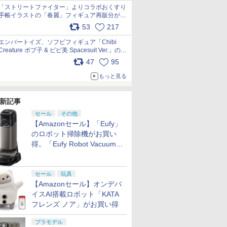
「ストリートファイター」よりコラボおくすり
手帳イラストの「春麗」フィギュア再販分が本
日出荷開始 pic.x.com/toUc1MHr41
53
217
エンバートイズ、ソフビフィギュア「Chibi
Creature ポプ子 & ピピ美 Spacesuit Ver.」の発
売中止を発表 pic.x.com/Ri45iFeYjn
47
95
もっと見る
新記事
セール
その他
【Amazonセール】「Eufy」
のロボット掃除機がお買い
得。「Eufy Robot Vacuum
Omni S2」も対象に
セール
玩具
【Amazonセール】オンデバ
イスAI搭載ロボット「KATA
フレンズ ノア」がお買い得
プラモデル