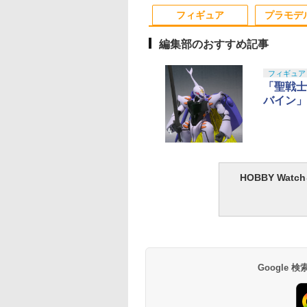
10
10
10
1
1
1
2
2
2
フィギュア
プラモデ
編集部のおすすめ記事
10
10
10
10
1
1
1
1
2
2
2
2
フィギュア
「聖戦士
バイン」
.Figuarts 『ウルト
ントリー最大10倍
ントリー最大10倍
PICCODO ACTION
タナカワークス 発火式
タミヤ タミヤ LFバッ
【スクウェアエニック
【お買い物マラソン開
タミヤ OP.1384 ボディ
送料無料◆ねんどろ
2個セット 自転車用
ナット(M5x5.0) ナ
ン』 ゼットン
％クーポン】G&G
％クーポン】各種
DOLL X 『崩壊:スター
カートリッジ .38
テリー LF2200-6.6V レ
ス】クロノ・トリガー
催中♪ ポイント2倍】
高調整用5mmOリング
どどーる リコリス・
イト 自転車ベル バ
ン(5入) [1-N5050N]
h Anniversary
G-1用105連マガジ
ガン用7.4V LIPO
レイル』 椒丘(しょう
Special（5発 M36
ーシングパック
FORM-ISM クロノ
【楽天1位!7冠!】 ガス
（10個）
コイル 井ノ上たきな
アクセサリー アヒル
(JAN：
ition (塗装済み可動
 イエローマーカー
テリーフルセット
きゅう) デフォルメド
SAKURA 等） メール
【55102】 ラジコン用
【2026年9月発売】[グ
ブローバック/VSR-10
茶リコリコ制服Ver. 
彩プロペラヘルメッ
4548565359776)
,000
580
980
￥11,721
￥2,619
￥8,008
￥8,096
￥1,510
￥176
￥8,480
￥1,540
￥220
ギュア)
8-150-1 【あす楽】
す楽】
ール 【21180654】 (フ
便 対応商品 ポスト投
ッズ]
用 ワイドユース・エア
ッドスマイルカンパ
+ 黒プロペラヘルメ
OYS BLINDBOX
C 1/144 GF13-
マルイ コルトパイ
コンモールド クロ
タカラトミー
タミヤ(TAMIYA) 楽し
クラウンモデル ポケッ
ゴッドハンド
タカラトミー(TAKARA
タカラトミー(TAKARA
東京マルイ(TOKYO
GSIクレオス Mr.トップ
タカラトミー(TAKA
Blokees スター ウ
東京マルイ (TOKYO
LOCTITE(ロックタ
ィギュア)
函 ネコポス ゆうパケ
シールチャンバーパッ
ー フィギュア 【8月
ト 光る 電池交換可 
ズニー プリンセス
1NHII マスターガン
 357マグナム 4イ
ート 4種
(TAKARA TOMY) T-
い工作シリーズ
トハンドガン No.07 デ
(GodHand) アルティ
TOMY) T-SPARK トラ
TOMY) T-SPARK
MARUI) No.25 コルト
コート 水性プレミアム
TOMY) T-SPARK 
ズ マンダロリアン&
MARUI) ガスブロー
ト) シールはがし プ
ット
キン [ハードTYPE] 東
約】
愛 かわいい 面白い 
HOBBY Wa
the Run シリーズ
&風雲再起 (機動武
 ブラックモデル
×3.6cm 柄型枠 爪飾
SPARK トランスフォ
No.257 歩いて泳ぐア
リンジャー 10歳以上エ
メットニッパー5.0
ンスフォーマー ニュー
REALIZE MODEL リア
ガバメント HG 18歳以
トップコートスプレー
ンスフォーマー ニュ
ローグー CC05 ディ
ックマシンガン No.1
ミアム 220ml
京マルイ互換カスタム
貨 サイクリング ミ
インドボックス フ
Gガンダム)
歳以上エアーHOPリ
成 多寸法設計 立
ーマー ミッシングリン
ヒル工作セット 70257
アーHOPハンドガン
GH-SPN-120 ホビー用
レジェンズ NL-07 サウ
ライズモデル ZOIDS
上エアーHOPハンドガ
光沢 88ml ホビー用仕
レジェンズ NL-06 
ジャリン&グローグ
20式 5.56mm小銃 1
パーツ Laylax ライラ
リー サバゲー サバ
650
314
486
9
￥19,900
￥-
￥1,315
￥5,220
￥4,440
￥8,334
￥3,384
￥748
￥4,440
￥4,475
￥187,000
￥1,013
ュア ガチャガチャ
バー エアコッキン
刻 耐久 繰返し ハ
ク D-02 サウンドウェ
工具 プラモデル用 片
ンドウェーブ 可動フィ
ゾイド RMZ-025 ライ
ン
上材 B601
トボット コスモス 
ABS樹脂&PVC製 組
以上 ガスブローバッ
クス NINE BALL ナイ
ルゲーム ウッドラン
クション 塗装済み
メイドネイル (Bタ
ーブ (アニメタイプ) 可
刃構造
ギュア
ガーゼロファルコン
フィギュア
立て式プラスチック
ンボール HOP調整 ホ
キックバイク バラン
クター・誕生日・
)
動フィギュア
(ZBF) 色分け済み プラ
デル
ップアップ
バイク 三輪車
のギフトに最適
キット
個入り)
Google