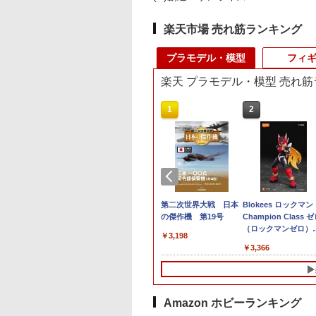
楽天市場 売れ筋ランキング
プラモデル・模型
フィ
楽天 プラモデル・模型 売れ
10
1
2
無料◆CD-AS-
送料無料◆マーベル・
第二次世界大戦 日本
Blokees ロックマン
XM 巡界使-龍戟(じ
ライバルズ Legend
の傑作機 第19号
Champion Class 
かいし-りゅうげ
Edition01 ウルトロン
（ロックマンゼロ）
￥3,198
 イベント記念版 合
プラモデル Blokees
【75711】 プラモデ
480
￥5,980
￥3,366
デルキット 蔵道模
【8月予約】
EN Of
lectible) 【9月予
Amazon ホビーランキング