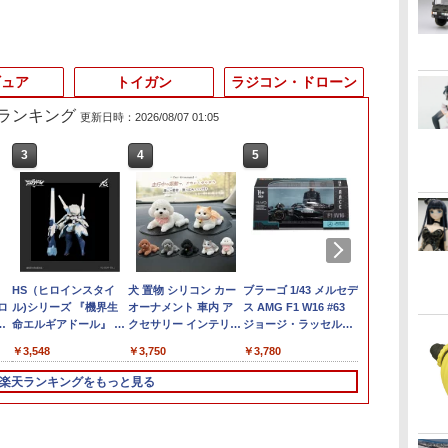
ギュア
トイガン
ラジコン・ドローン
筋ランキング
更新日時：2026/08/07 01:05
3
4
5
6
HS（ヒロインスタイ
犬 置物 シリコン カー
ブラーゴ 1/43 メルセデ
10月再販分 H
ゼロ
ル)シリーズ 『機界生
オーナメント 車内 ア
ス AMG F1 W16 #63
士ガンダム 
命エルギアドール』 メ
クセサリー インテリア
ジョージ・ラッセル
フェンズ ガ
ル
カ娘 バスターメイデン
ダッシュボード かわい
2025 Bburago
ル 1/144ス
￥3,548
￥3,750
￥3,780
￥3,960
【MIM-0755-BM】 (プ
い フィギュア 雑貨 グ
GEORGE RUSSELL
け済みプラモ
ラモデル)
ッズ 洗える 飾り 子犬
ドライバー付き 【国内
楽天ランキングをもっと見る
オブジェ 卓上 デスク
在庫品】
玄関 新車祝い プレゼ
ント ギフト 誕生日 犬
好き 癒しグッズ 耐熱