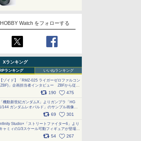
HOBBY Watch をフォローする
Xランキング
RPランキング
いいねランキング
【ゾイド】「RMZ-025 ライガーゼロファルコン
(ZBF)」企画担当者インタビュー ZBFから従来
デザインまで再現可能なボリューム満点のキッ
190
475
ト pic.x.com/6zOqQAQKkX
「機動新世紀ガンダムX」よりガンプラ「HG
1/144 ガンダムレオパルド」のサンプル画像が
公開！ 8月8日発売予定
69
301
pic.x.com/lTnGoAKCSY
Infinity Studio×「ストリートファイター6」より
キャミィの1/3スケール可動フィギュアが登場
pic.x.com/Eam6ArWJLs
54
267