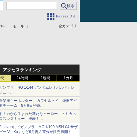
Impress サイト
全カテゴリ
材料
セール
アクセスランキング
時間
24時間
1週間
1カ月
ガンプラ「HG 1/144 ガンダムレオパルド」レ
ビュー
『機動新世紀ガンダムX』30周年！インナーア
管楽器キーホルダー！ カプセルトイ「楽器アピ
ームガトリングの変形機構まで再現し最新フォ
るチャーム」8月6日発売
ーマットでキット化！
チューバ、テナサクなど5種各3色
トミカから生まれた新たなヒーロー「トミカ ク
ロスレスキュー」発表！
詳細は後日公開予定
Amazonにてガンプラ「MG 1/100 MSN-04 サザ
ビー Ver.Ka」など9月再入荷分が販売再開！