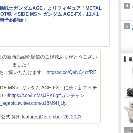
動戦士ガンダムAGE」よりフィギュア「METAL
OT魂 ＜SIDE MS＞ ガンダム AGE-FX」11月1
6時予約開始！
2月の新商品紹介配信のご視聴ありがとうござい
最
ました！
でもご覧いただけます→
https://t.co/QaNO4ctfRE
SIDE MS＞ ガンダム AGE-FX」に続く新アイテ
い!!
https://t.co/LnMsjJPK6g
#ガンチャン
_age
pic.twitter.com/u18M9HjtJy
(@t_features)
December 26, 2023