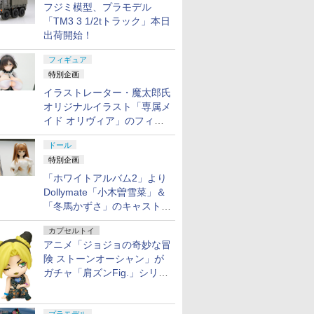
フジミ模型、プラモデル
「TM3 3 1/2tトラック」本日
出荷開始！
フィギュア
特別企画
イラストレーター・魔太郎氏
オリジナルイラスト「専属メ
7
8
9
10
イド オリヴィア」のフィギ
ュア彩色原型が東京フィギュ
ドール
アギャラリーにて展示中
特別企画
「ホワイトアルバム2」より
Dollymate「小木曽雪菜」＆
G 機動戦
バンダイ 30MF 『鎧真
トミカリミテッドヴィ
送料無料◆CD-AS-
送料無料◆
「冬馬かずさ」のキャストド
鉄血のオル
伝サムライトルーパ
ンテージNEO LV-
01XM 巡界使-龍戟(じ
ライバルズ 
ール実物見本が東京フィギュ
ンダムバエ
ー』 蒼穹のカイト
N350c NISSAN GT-R
ゅんかいし-りゅうげ
Edition
カプセルトイ
アギャラリーにて展示中
ケール 色分
2025 model 最終生産
き) イベント記念版 合
プラモデル B
アニメ「ジョジョの奇妙な冒
￥4,380
￥5,230
￥5,480
￥5,980
デル
車 (ミッドナイトパー
金モデルキット 蔵道模
【8月予約
険 ストーンオーシャン」が
プル) 1/64 ミニカー ト
型(ZEN Of
ガチャ「肩ズンFig.」シリー
ミーテック 342007
Collectible) 【9月予
ズに登場
【12月予約】
約】