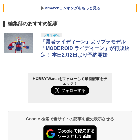
Amazonランキングをもっと見る
編集部のおすすめ記事
東京マルイ(TOKYO MARUI) No.25 コル
GSIクレオス Mr.トップコート 水性プレ
プラモデル
1
1
ト ガバメント HG 18歳以上エアーHOP
ミアムトップコートスプレー 光沢 88ml
「勇者ライディーン」よりプラモデル
ハンドガン
ホビー用仕上材 B601
「MODEROID ライディーン」が再販決
定！ 本日2月2日より予約開始
￥3,384
￥748
HOBBY Watchをフォローして最新記事をチ
東京マルイ (TOKYO MARUI) ガスブロー
タミヤ クラフトツールシリーズ No.123
2
2
ェック！
バックマシンガン No.14 20式 5.56mm
先細薄刃ニッパー (ゲートカット用) プラ
小銃 18歳以上 ガスブローバック
モデル用工具 74123
￥190,000
￥2,781
Google 検索で当サイトの記事を優先表示させる
東京マルイ(TOKYO MARUI) No.21 H&K
LOCTITE(ロックタイト) シールはがし
3
3
USP HG 18歳以上エアーHOPハンドガン
プレミアム 220ml