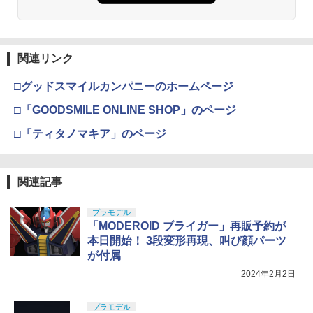
￥3,409
￥1,013
クラウンモデル AK47 10歳以上 エアー
4
関連リンク
タミヤ(TAMIYA) メイクアップ材シリー
コッキングライフル ブラック
4
ズ No.3 タミヤセメント(角びん) 40ml 模
□グッドスマイルカンパニーのホームページ
型用接着剤 87003
￥4,761
□「GOODSMILE ONLINE SHOP」のページ
￥184
□「ティタノマキア」のページ
東京マルイ No.10 ハイキャパ5.1 10歳以
5
上 電動ブローバック フルオート
GSIクレオス Mr.トップコート 水性プレ
5
ミアムトップコートスプレー つや消し 8
￥3,815
関連記事
8ml ホビー用仕上材 B603
プラモデル
￥710
「MODEROID ブライガー」再販予約が
本日開始！ 3段変形再現、叫び顔パーツ
が付属
2024年2月2日
プラモデル