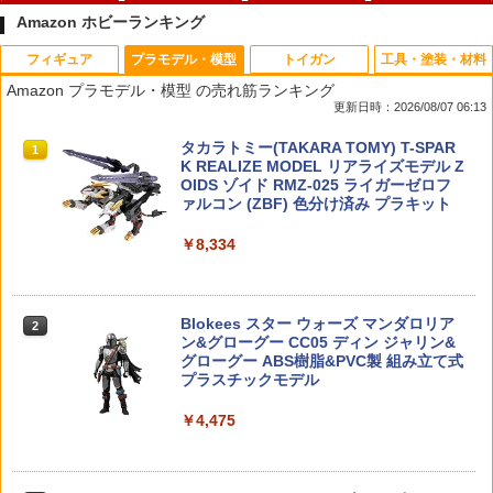
Amazon ホビーランキング
フィギュア
プラモデル・模型
トイガン
工具・塗装・材料
【最大1,000円OFFクーポン11日1:59
STAR WARS ハズブロ（Hasbro）STA
【お買い物マラソン開催中♪ ポイント2
タミヤ GP.420 ニッケル水素電池ネオチ
1
1
1
1
Amazon プラモデル・模型 の売れ筋ランキング
迄】【中古】 バンダイ 機動戦士ガンダ
R WARS スター・ウォーズ ブラックシ
倍】【楽天1位!9冠!】 サテライト バイオ
ャンプ(2本)【15420】
更新日時：2026/08/07 06:13
ムSEED FREEDOM HG 1/144 ライジン
リーズ モール、『スター・ウォーズ：モ
BBボトル 電動ガン ガスガン エアガン
グフリーダムガンダム プラモデル ガン
ール／シャドウ・ロード』プレミアム コ
エアーガン対応 サバゲー サバイバルゲ
￥1,080
タカラトミー(TAKARA TOMY) T-SPAR
タカラトミー(TAKARA TOMY) T-SPAR
プラ
レクション用 15 cm アクションフィギュ
ーム 分解 防止 黒 ブラック 遮光 入れ物
1
1
K トランスフォーマー ニューレジェンズ
K REALIZE MODEL リアライズモデル Z
ア G2582 正規品
弾入れ 玉入れ
NL-07 サウンドウェーブ 可動フィギュア
OIDS ゾイド RMZ-025 ライガーゼロフ
￥1,662
ァルコン (ZBF) 色分け済み プラキット
￥3,877
￥839
￥4,440
G-FORCE ジーフォース プロペラガード
2
￥8,334
セット(4入リ)(INGRESS) GB091
1/60 『機動警察パトレイバー』 イング
2
ラム(TV版)
崩壊：スターレイル 公式グッズ 正規品
SLONG AIRSOFT AEG M4 Panther タ
￥1,148
2
2
タカラトミー(TAKARA TOMY) T-SPAR
ナナシビトの褒章 ミニフィギュア デフ
クティカルトリガー◆東京マルイ STD電
2
K トランスフォーマー ニューレジェンズ
Blokees スター ウォーズ マンダロリア
ォルメフィギュア PVC&ABS製 塗装済み
動ガン M4シリーズ対応 肉抜き加工済ト
2
￥1,870
NL-06 オートボット コスモス 可動フィ
ン&グローグー CC05 ディン ジャリン&
完成品 景元 彦卿 サンポ 花火 Dr.レイシ
リガーレスポンス向上
ギュア
グローグー ABS樹脂&PVC製 組み立て式
オ 黄泉 アベンチュリン ホタル
プラスチックモデル
￥980
アンパンマン おふろでピッピ! アンパン
3
￥4,440
￥3,880
マンの10までかぞえるえほんおもちゃ こ
￥4,475
ども 子供 知育 勉強 1歳6ヶ月
1/60 『機動警察パトレイバー』 ヘルダ
3
イバー
￥1,190
送料無料 タクティカル グローブ サバゲ
3
TAMASHII NATIONS オリジン・オブ・
るかっぷ ペルソナ5 ザ・ロイヤル 主人公
ー用装備 フル ハーフ サバイバルグロー
￥1,870
3
3