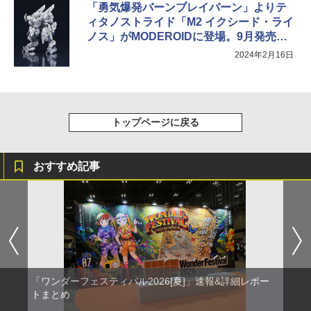
「勇気爆発バーンブレイバーン」よりテ
ィタノストライド「M2 イクシード・ライ
ノス」がMODEROIDに登場。9月発売予
定
2024年2月16日
トップページに戻る
おすすめ記事
「ワンダーフェスティバル2026[夏]」速報&詳細レポー
トまとめ