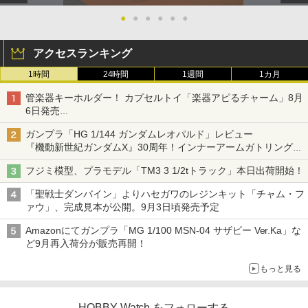
●
●
●
●
●
●
アクセスランキング
1時間
24時間
1週間
1カ月
管楽器キーホルダー！ カプセルトイ「楽器アピるチャーム」8月
6日発売
チューバ、テナサクなど5種各3色
ガンプラ「HG 1/144 ガンダムレオパルド」レビュー
『機動新世紀ガンダムX』30周年！インナーアームガトリングの
変形機構まで再現し最新フォーマットでキット化！
フジミ模型、プラモデル「TM3 3 1/2tトラック」本日出荷開始！
「聖戦士ダンバイン」よりハセガワのレジンキット「チャム・フ
ァウ」、完成見本が公開。9月3日頃発売予定
Amazonにてガンプラ「MG 1/100 MSN-04 サザビー Ver.Ka」な
ど9月再入荷分が販売再開！
もっと見る
HOBBY Watch をフォローする