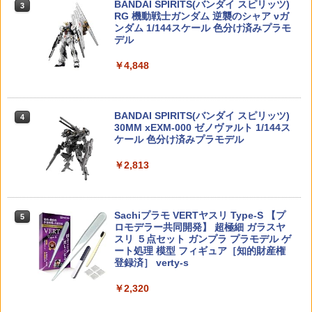
バルキリー 超時空要塞マクロス VF-1J
BANDAI SPIRITS(バンダイ スピリッツ)
メガハウス フィギュア 【4月予約】
ブ 指ぬき 指先 フィンガーレス 夏 冬 手
3
バルキリー45th Anniv. 約225mm ABS&
RG 機動戦士ガンダム 逆襲のシャア νガ
袋 サバイバルゲーム アウトドア 滑り止
ダイキャスト製 塗装済み可動フィギュア
ンダム 1/144スケール 色分け済みプラモ
め マジック テープ式
￥4,180
［Sale期限限定200円OFF］【デジタル
4
デル
液晶ディスプレイ】【あす楽 送料無料】
￥22,602
ELEKIT 6in1 ソーラー工作キット【JS-6
￥990
タイマーコンセント プログラムタイマー
4
￥4,848
10R】 工作キット
ボタン 省エネ 簡単設定 タイマー コンセ
ント コンセントタイマ
【メガハウス】るかっぷ NARUTO-ナル
￥1,980
4
ト- 疾風伝 うずまきナルト にかっとver.
TAMASHII NATIONS S.H.フィギュアー
￥1,765
SAA RAタイプ アドバンストパフォーマ
4
4
【2027年2月発売】[グッズ]
ツ 呪術廻戦 伏黒甚爾 約155mm PVC&A
BANDAI SPIRITS(バンダイ スピリッツ)
ンストリガー (STD M4 AEG) BK 【メー
4
BS製 塗装済み可動フィギュア
30MM xEXM-000 ゼノヴァルト 1/144ス
ル便(ネコポス)可】
ケール 色分け済みプラモデル
￥4,342
バンダイスピリッツ プラノサウルス JU
5
￥13,400
RASSIC WORLD ティタノサウルス 色分
￥1,320
G-FORCE ブラシレスモーターA(INGRE
5
￥2,813
け済みプラモデル
SS-B)【GB178】 ラジコンパーツ
ハズブロ（Hasbro）MARVEL マーベル
￥2,080
￥2,464
5
レジェンド・シリーズ カヴィルリン、マ
TAMASHII NATIONS S.H.フィギュアー
【楽天ランキング1位入賞】サバイバル
5
5
ーベル・スタジオ『デッドプール＆ウル
ツ 攻殻機動隊 THE GHOST IN THE SHE
Sachiプラモ VERTヤスリ Type-S 【プ
ゲームフェイスマスク ハーフメッシュマ
5
ヴァリン』映画 コレクション用 15 cm X
LL 草薙素子 約140mm PVC&ABS製 塗
ロモデラー共同開発】 超極細 ガラスヤ
スク フェイス・ガード ダブルバンド ブ
-Men アクションフィギュア G2381 正規
装済み可動フィギュア
スリ ５点セット ガンプラ プラモデル ゲ
ラック SGM-010 (ブラック, フリー)
品
ート処理 模型 フィギュア［知的財産権
登録済］ verty-s
￥9,618
￥1,580
￥4,354
￥2,320