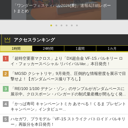
「ワンダーフェスティバル2026[夏]」速報&詳細レポー
トまとめ
●
●
●
●
●
●
アクセスランキング
1時間
24時間
1週間
1カ月
「超時空要塞マクロス」より「DX超合金 VF-1S バルキリー ロ
イ・フォッカースペシャル リバイバルVer.」本日発売！
「MGSD クシャトリヤ」9月発売、圧倒的な情報密度を展示で目
撃せよ！【ガンダムベース撮り下ろし】
「RE/100 1/100 デナン・ゾン」のサンプルがガンダムベースに
展示中。クロスボーン・バンガードの制式量産機が間もなく発送
【ガンダムベース撮り下ろし】
「かっぱ寿司 キャンペーントミカ あそべる！くるま プレゼント
キャンペーン」インタビュー
子どもが楽しめるかっぱ寿司ならではの体験とコラボの楽しさを
ハセガワ、プラモデル「VF-1S ストライク バトロイド バルキリ
追求
ー」再販分を本日発売！