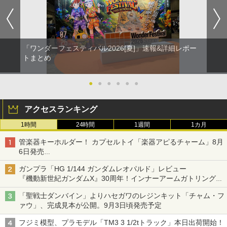
「ワンダーフェスティバル2026[夏]」速報&詳細レポー
トまとめ
●
●
●
●
●
●
アクセスランキング
1時間
24時間
1週間
1カ月
管楽器キーホルダー！ カプセルトイ「楽器アピるチャーム」8月
6日発売
チューバ、テナサクなど5種各3色
ガンプラ「HG 1/144 ガンダムレオパルド」レビュー
『機動新世紀ガンダムX』30周年！インナーアームガトリングの
変形機構まで再現し最新フォーマットでキット化！
「聖戦士ダンバイン」よりハセガワのレジンキット「チャム・フ
ァウ」、完成見本が公開。9月3日頃発売予定
フジミ模型、プラモデル「TM3 3 1/2tトラック」本日出荷開始！