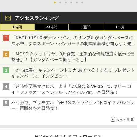
●
●
●
●
●
●
アクセスランキング
1時間
24時間
1週間
1カ月
「RE/100 1/100 デナン・ゾン」のサンプルがガンダムベースに
展示中。クロスボーン・バンガードの制式量産機が間もなく発送
【ガンダムベース撮り下ろし】
「MGSD クシャトリヤ」9月発売、圧倒的な情報密度を展示で目
撃せよ！【ガンダムベース撮り下ろし】
「かっぱ寿司 キャンペーントミカ あそべる！くるま プレゼント
キャンペーン」インタビュー
子どもが楽しめるかっぱ寿司ならではの体験とコラボの楽しさを
「超時空要塞マクロス」より「DX超合金 VF-1S バルキリー ロ
追求
イ・フォッカースペシャル リバイバルVer.」本日発売！
ハセガワ、プラモデル「VF-1S ストライク バトロイド バルキリ
ー」再販分を本日発売！
もっと見る
HOBBY Watch をフォローする