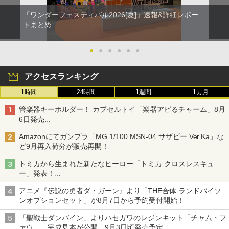
「ワンダーフェスティバル2026[夏]」速報&詳細レポー
トまとめ
●
●
●
●
●
●
アクセスランキング
1時間
24時間
1週間
1カ月
管楽器キーホルダー！ カプセルトイ「楽器アピるチャーム」8月
6日発売
チューバ、テナサクなど5種各3色
Amazonにてガンプラ「MG 1/100 MSN-04 サザビー Ver.Ka」な
ど9月再入荷分が販売再開！
トミカから生まれた新たなヒーロー「トミカ クロスレスキュ
ー」発表！
詳細は後日公開予定
アニメ『伝説の勇者ダ・ガーン』より「THE合体 ランドバイソ
ンオプションセット」が8月7日から予約受付開始！
「聖戦士ダンバイン」よりハセガワのレジンキット「チャム・フ
ァウ」、完成見本が公開。9月3日頃発売予定