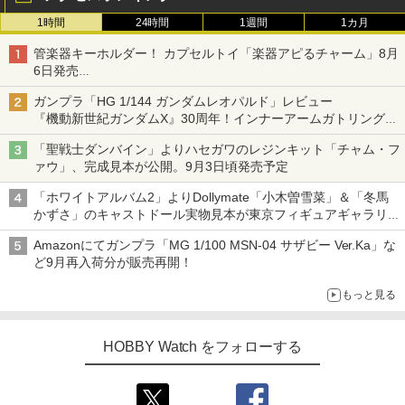
1時間
24時間
1週間
1カ月
管楽器キーホルダー！ カプセルトイ「楽器アピるチャーム」8月
6日発売
チューバ、テナサクなど5種各3色
ガンプラ「HG 1/144 ガンダムレオパルド」レビュー
『機動新世紀ガンダムX』30周年！インナーアームガトリングの
変形機構まで再現し最新フォーマットでキット化！
「聖戦士ダンバイン」よりハセガワのレジンキット「チャム・フ
ァウ」、完成見本が公開。9月3日頃発売予定
「ホワイトアルバム2」よりDollymate「小木曽雪菜」＆「冬馬
かずさ」のキャストドール実物見本が東京フィギュアギャラリー
にて展示中
Amazonにてガンプラ「MG 1/100 MSN-04 サザビー Ver.Ka」な
ど9月再入荷分が販売再開！
もっと見る
HOBBY Watch をフォローする