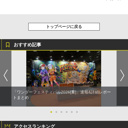
トップページに戻る
おすすめ記事
「ワンダーフェスティバル2026[夏]」速報&詳細レポー
トまとめ
●
●
●
●
●
●
アクセスランキング