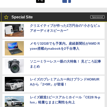
Special Site
クリエイティブが作った2万円台の“小さなピュ
アオーディオスピーカー”
メモリ32GBでも予算内。産経新聞社がAMD R
yzen搭載dynabookを2千台導入
ソニーミラーレス一眼の大特集！ 見どころ記事
まとめ
レイズのプレミアムカー向けブランドHOMUR
Aから「2×9R」が登場！
レイズ鍛造1ピースアルミホイール「CE28 N-p
lus」軽量なままに剛性を向上