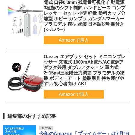
電式 口径0.3mm 残電量可視化 自動電源
3種類のシフト制御 ハンドピース コンプ
レッサー セット 小型 軽量 塗料カップ分
離型 ホビー ガンプラ ガンダムマーカー
プラモデル 模型 塗装 日本語説明書付き
(シルバー)
Oasser エアブラシ セット ミニコンプレ
ッサー 充電式 1000ｍAh電池/AC電源ア
ダプタ兼用 ダブルアクション 重力式
2~15psi三段階圧力調節 プラモデルの塗
装 ボディーアート 塗装用具 持ち運びや
すい 初心者向け AK1
編集部のおすすめ記事
セール
今年のAmazon「プライムデー」は7月16