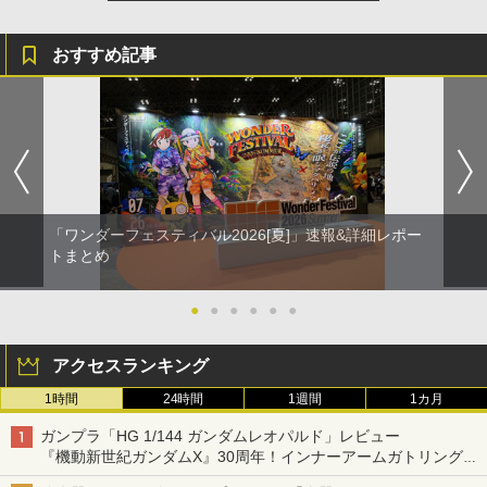
おすすめ記事
「ワンダーフェスティバル2026[夏]」速報&詳細レポー
トまとめ
●
●
●
●
●
●
アクセスランキング
1時間
24時間
1週間
1カ月
ガンプラ「HG 1/144 ガンダムレオパルド」レビュー
『機動新世紀ガンダムX』30周年！インナーアームガトリングの
変形機構まで再現し最新フォーマットでキット化！