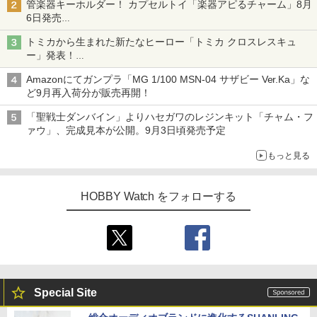
管楽器キーホルダー！ カプセルトイ「楽器アピるチャーム」8月
6日発売
チューバ、テナサクなど5種各3色
トミカから生まれた新たなヒーロー「トミカ クロスレスキュ
ー」発表！
詳細は後日公開予定
Amazonにてガンプラ「MG 1/100 MSN-04 サザビー Ver.Ka」な
ど9月再入荷分が販売再開！
「聖戦士ダンバイン」よりハセガワのレジンキット「チャム・フ
ァウ」、完成見本が公開。9月3日頃発売予定
もっと見る
HOBBY Watch をフォローする
Special Site