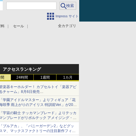
Impress サイト
全カテゴリ
材料
セール
アクセスランキング
時間
24時間
1週間
1カ月
管楽器キーホルダー！ カプセルトイ「楽器アピ
るチャーム」8月6日発売
チューバ、テナサクなど5種各3色
「学園アイドルマスター」よりフィギュア「花
海咲季 雨上がりのアイリス 特訓前Ver.」が2027
年4月に発売
「宇宙の騎士 テッカマンブレード」よりテッカ
マンブレードがリボルテック アメイジング・ヤ
マグチで商品化決定
「ブルアカ」、「バニーガーデン2」などグッ
スマ、マックスファクトリーの注目新作フィギ
ュアが展示【ホビーメーカー合同展示会】