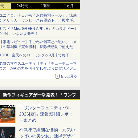
時間
24時間
1週間
1カ月
ユニクロ、今日から「お盆特別セール」。涼感
シアサッカーワンピース待望値下げ、撥水ギア
ショーツは1990円に
ミスド「Mrs. GREEN APPLE」のコラボドーナ
ツ4種、いよいよ発売！
【家電レビュー】手ごわい雑草との戦い、コメ
リの草刈機で完全勝利 掃除機感覚で使えた
KDDI、楽天へのローミングを9月末で終了
老舗のマウスユーティリティ「チューチューマ
ウス」がAIの力を借りて15年ぶりに復活／64bit
化、Windows 10/11、「Chrome」も走り回
もっと見る
る。復活記念で2026年末まで500円
新作フィギュアが一挙発表！「ワンフ
ェス2026[夏]」特集
「ワンダーフェスティバル
2026[夏]」速報&詳細レポー
トまとめ
不気味で繊細な怪物、元気い
っぱいの美少女、独得デザイ