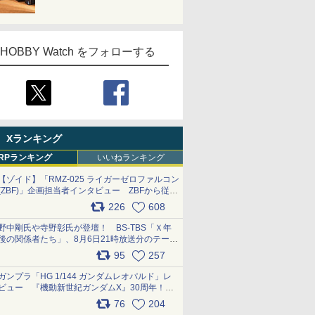
HOBBY Watch をフォローする
Xランキング
RPランキング
いいねランキング
【ゾイド】「RMZ-025 ライガーゼロファルコン
(ZBF)」企画担当者インタビュー ZBFから従来
デザインまで再現可能なボリューム満点のキッ
226
608
ト pic.x.com/6zOqQAQKkX
野中剛氏や寺野彰氏が登壇！ BS-TBS「Ｘ年
後の関係者たち」、8月6日21時放送分のテーマ
は「超合金」！ pic.x.com/uWyt1uyuFm
95
257
ガンプラ「HG 1/144 ガンダムレオパルド」レ
ビュー 『機動新世紀ガンダムX』30周年！イ
ンナーアームガトリングの変形機構まで再現し
76
204
最新フォーマットでキット化！