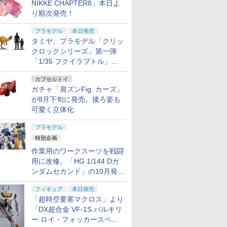
NIKKE CHAPTER8」本日よ
り順次発売！
プラモデル
本日発売
タミヤ、プラモデル「クリッ
クロックシリーズ」第一弾
「1/35 フクイラプトル」本
日発売！
カプセルトイ
ガチャ「肩ズンFig. カーズ」
が8月下旬に発売。後ろ姿も
可愛く立体化
プラモデル
特別企画
作業用のワークスーツを戦闘
用に改修。「HG 1/144 Dガ
ンダムセカンド」の10月発送
分が予約受付中【ガンダムベ
フィギュア
本日発売
ース撮り下ろし】
「超時空要塞マクロス」より
「DX超合金 VF-1S バルキリ
ー ロイ・フォッカースペシ