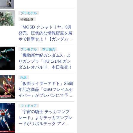
ャル リバイバルVer.」本日発
売！
プラモデル
特別企画
「MGSD クシャトリヤ」9月
発売、圧倒的な情報密度を展
示で目撃せよ！【ガンダムベ
ース撮り下ろし】
プラモデル
本日発売
「機動新世紀ガンダムX」よ
りガンプラ「HG 1/144 ガン
ダムレオパルド」本日発売！
玩具
「仮面ライダーアギト」25周
年記念商品「CSGフレイムセ
イバー」がプレバンにて予約
開始
フィギュア
「宇宙の騎士 テッカマンブ
レード」よりテッカマンブレ
ードがリボルテック アメイ
ジング・ヤマグチで商品化決