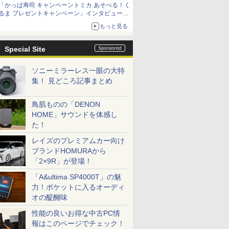
「かっぱ寿司 キャンペーントミカ あそべる！く
るま プレゼントキャンペーン」インタビュー
子どもが楽しめるかっぱ寿司ならではの体験と
もっと見る
コラボの楽しさを追求
Special Site
ソニーミラーレス一眼の大特
集！ 見どころ記事まとめ
鳥肌ものの「DENON
HOME」サウンドを体感し
た！
レイズのプレミアムカー向け
ブランドHOMURAから
「2×9R」が登場！
「A&ultima SP4000T」の魅
力！ポケットに入るオーディ
オの醍醐味
性能の良いお得な中古PC情
報はこのページでチェック！