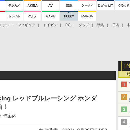
モデル
フィギュア
トイガン
RC
グッズ
玩具
工具
1
ing レッドブルレーシング ホンダ
始！
同時案内