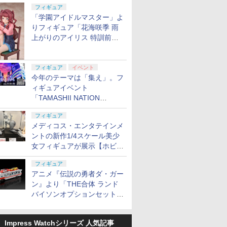
定
フィギュア
「学園アイドルマスター」よ
りフィギュア「花海咲季 雨
上がりのアイリス 特訓前
Ver.」が2027年4月に発売
フィギュア
イベント
今年のテーマは「集え」。フ
ィギュアイベント
「TAMASHII NATION
2026」が11月13日より開催
フィギュア
決定
メディコス・エンタテインメ
ントの新作1/4スケール美少
女フィギュアが展示【ホビー
メーカー合同展示会】
フィギュア
アニメ『伝説の勇者ダ・ガー
ン』より「THE合体 ランド
バイソンオプションセット」
が2027年5月に発売
Impress Watchシリーズ 人気記事