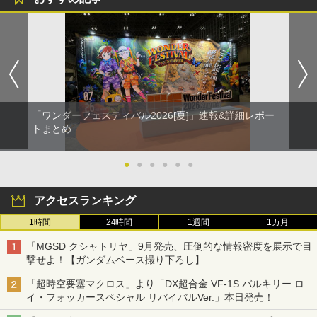
「ワンダーフェスティバル2026[夏]」速報&詳細レポー
トまとめ
●
●
●
●
●
●
アクセスランキング
1時間
24時間
1週間
1カ月
「MGSD クシャトリヤ」9月発売、圧倒的な情報密度を展示で目
撃せよ！【ガンダムベース撮り下ろし】
「超時空要塞マクロス」より「DX超合金 VF-1S バルキリー ロ
イ・フォッカースペシャル リバイバルVer.」本日発売！