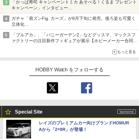
「かっぱ寿司 キャンペーントミカ あそべる！くるま プレゼント
キャンペーン」インタビュー
子どもが楽しめるかっぱ寿司ならではの体験とコラボの楽しさを
ガチャ「肩ズンFig. カーズ」が8月下旬に発売。後ろ姿も可愛く
追求
立体化
ライトニング・マックィーンやメーターなど4種がラインナップ
「ブルアカ」、「バニーガーデン2」などグッスマ、マックスフ
ァクトリーの注目新作フィギュアが展示【ホビーメーカー合同展
示会】
もっと見る
HOBBY Watch をフォローする
Special Site
レイズのプレミアムカー向けブランドHOMUR
Aから「2×9R」が登場！