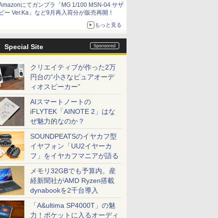
Amazonにてガンプラ「MG 1/100 MSN-04 サザ
ビー Ver.Ka」など9月再入荷分が販売再開！
もっと見る
Special Site
クリエイティブが作った2万
円台の“小さなピュアオーデ
ィオスピーカー”
AIスマートノートの
iFLYTEK「AINOTE 2」はな
ぜ魅力的なのか？
SOUNDPEATSのイヤカフ型
イヤフォン「UU2イヤーカ
フ」をイヤカフマニアが語る
メモリ32GBでも予算内。産
経新聞社がAMD Ryzen搭載
dynabookを2千台導入
「A&ultima SP4000T」の魅
力！ポケットに入るオーディ