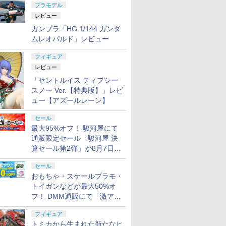
プラモデル
レビュー
ガンプラ「HG 1/144 ガンダ
ムレオパルド」レビュー
フィギュア
レビュー
「セントルイス ティプシー
スノー Ver.【特典版】」レビ
ュー【アズールレーン】
セール
最大95%オフ！ 駿河屋にて
通販限定セール「駿河屋 決
算セール第2弾」が8月7日12
時より開催
セール
おもちゃ・スケールプラモ・
トイガンなどが最大50%オ
フ！ DMM通販にて「激ア
ツ！おもちゃ・ホビー夏セー
フィギュア
ル」が開催
トミカから生まれた新たなヒ