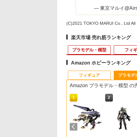
— 東京マルイ@Airsoft
(C)2021 TOKYO MARUI Co., Ltd All r
楽天市場 売れ筋ランキング
プラモデル・模型
フィ
Amazon ホビーランキング
10
10
10
10
1
1
1
1
2
2
2
2
フィギュア
プラモデ
Amazon プラモデル・模型 
10
10
1
1
2
2
古】 バンダイ 機
店独自で＋P10倍
月9日入荷》東京マ
バ 受信機
送料無料◆トミカリミ
POTATO HEAD ハズ
UNDER ARMOUR 半
G-FORCE BLC50
アクションベース4 ブ
タカラトミー WKWB-
メール便可 米軍 U.S.
【ネコポス対応】タミ
アクションベース8 [
タカラトミー トラン
東京マルイ USP（
RIDE 35401 1/10 M
士ガンダムMSV
エントリー】【中
 M4A1シリーズ用
34SBS-E（ショート
テッドヴィンテージ
ブロ（Hasbro）トイ・
袖Tシャツ 1005684 ル
Type-D コンボセット
ラック (プラモデル)
02 エナジービースト
コンパスポーチ デッド
ヤ/OP.113/インナース
リアカラー]
フォーマー WKB-01
動）用マズルアダプ
ャシー用60サイズφ4
1/100 MS-14B/C
[FIG] るかっぷ イ
連ショート ガスマガ
ナ） T-FHSS/T-
NEO トヨタ カローラ
ストーリー5 ミスタ
ーズテック [ タン / M
(13.5T) G0372
ライトロング(フレイム
ストック BP082NN ア
ポンジ
ナジービースト ライ
ー
ホイール 2個入り 10
￥660
￥770
ググキャノン（ジ
・シュラウド ディ
SS SR方式カー用最
レビン 2ドア RSワタナ
ー・ポテトヘッド ウッ
サイズ ] UnderAmour
ver．) TFWKWB02EB
メリカ軍 GI LC-1 ケー
ロング TFWKB01エ
ポークホイール ホワ
450
780
633
,150
￥6,680
￥1,975
￥5,650
￥16,591
￥2,000
￥1,540
￥176
￥2,000
￥1,562
￥495
ー・ライデン少佐
ー ツイステッドワ
動専用レシーバー
ベホイール装着車 2種
ディバージョン、ポテ
LOOSE ミリタリーシ
ライトロングフレイム
ス 小物入れ 実物ミリタ
ジ-ビ-ストライトロ
ト