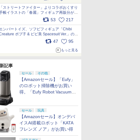
「ストリートファイター」よりコラボおくすり
手帳イラストの「春麗」フィギュア再販分が本
日出荷開始 pic.x.com/toUc1MHr41
53
217
エンバートイズ、ソフビフィギュア「Chibi
Creature ポプ子 & ピピ美 Spacesuit Ver.」の発
売中止を発表 pic.x.com/Ri45iFeYjn
47
95
もっと見る
新記事
セール
その他
【Amazonセール】「Eufy」
のロボット掃除機がお買い
得。「Eufy Robot Vacuum
Omni S2」も対象に
セール
玩具
【Amazonセール】オンデバ
イスAI搭載ロボット「KATA
フレンズ ノア」がお買い得