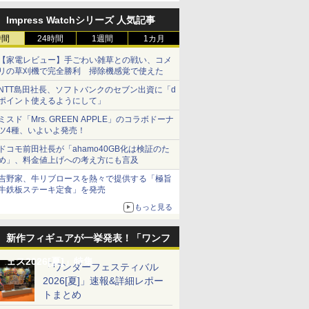
Impress Watchシリーズ 人気記事
時間
24時間
1週間
1カ月
【家電レビュー】手ごわい雑草との戦い、コメ
リの草刈機で完全勝利 掃除機感覚で使えた
NTT島田社長、ソフトバンクのセブン出資に「d
ポイント使えるようにして」
ミスド「Mrs. GREEN APPLE」のコラボドーナ
ツ4種、いよいよ発売！
ドコモ前田社長が「ahamo40GB化は検証のた
め」、料金値上げへの考え方にも言及
7
7
7
7
8
8
8
8
9
9
9
9
10
10
10
10
吉野家、牛リブロースを熱々で提供する「極旨
牛鉄板ステーキ定食」を発売
もっと見る
7
7
8
8
9
9
10
10
新作フィギュアが一挙発表！「ワンフ
『機動戦士ガ
MART
ARDER ス
応】【基
30MM ARMORED
【最大1,000円OFFクー
Vector Optics SCRA-
【ネコポス対応】【基
送料無料◆マーベル ラ
【ポイント5倍 8/11
インディブラックパー
SAVOX SC-1251MG
【中古】 バンダイ 機
【当店独自で＋P10倍
《6月9日入荷》東京マ
フタバ 受信機
送料無料◆
POTATO
UNDER A
G-FORCE
ェス2026[夏]」特集
「ワンダーフェスティバル
RS Big
ーレバー
-
CORE VI FIRES OF
ポン11日1:59迄】【中
71 MOJ(RMR) Red
本送料無料】G-
イバルズ CHAMPION
1:59まで】釣り日和 動
カースプレー大
PLUS 最高品質・高
動戦士ガンダムMSV
★要エントリー】【中
ルイ M4A1シリーズ用
R334SBS-E（ショート
テッドヴィ
ブロ（Has
袖Tシャツ 1
Type-D
2026[夏]」速報&詳細レポー
 マイティ
y ビッグイ
マルイ ガ
ーフォー
RUBICON
古】 美品 メガハウス
Dot Sight Cantilever
FORCE(ジーフォー
CLASS15 アンチ・ヴ
物たちのひまつぶし3
速・コアレス デジタル
MG 1/100 MS-14B/C
古】[FIG] るかっぷ イ
20連ショート ガスマガ
アンテナ） T-FHSS/T-
NEO トヨ
ストーリー
ーズテック [
(13.5T) G
￥2,904
フリーダ
ー シリー
 M&P9
/Xテフロン
SCHNEIDER
ONE PIECE P.O.P
Picatinny Riser Mount
ス)/GOP154/Xテフロン
ェノム プラモデル
[全5種セット(フルコン
サーボ【サボックス日
ゲルググキャノン（ジ
デア・シュラウド ディ
ジン
FHSS SR方式カー用最
レビン 2ド
ー・ポテト
サイズ ] U
トまとめ
￥3,580
￥2,500
￥2,480
￥7,040
￥3,880
￥2,624
￥7,480
￥5,450
￥2,780
￥4,633
￥12,150
￥6,680
￥1,975
￥5,650
￥16,591
クレジッ
ラブブ
プ デフリ
ミビッグボ
NACHTREIHER/40E ス
LIMITED EDITION ト
| ベクターオプティクス
コート アルミビッグボ
Blokees 【8月予約】
プ)] ガチャガチャ カプ
本総代理店】
ョニー・ライデン少佐
ズニー ツイステッドワ
小電動専用レシーバー
ベホイール
ディバージ
LOOSE 