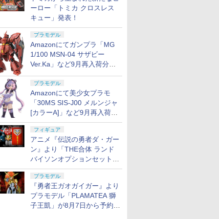
ーロー「トミカ クロスレス
キュー」発表！
プラモデル
Amazonにてガンプラ「MG
1/100 MSN-04 サザビー
Ver.Ka」など9月再入荷分が
販売再開！
プラモデル
Amazonにて美少女プラモ
「30MS SIS-J00 メルンジャ
[カラーA]」など9月再入荷分
が販売再開！
フィギュア
アニメ『伝説の勇者ダ・ガー
ン』より「THE合体 ランド
バイソンオプションセット」
が8月7日から予約受付開始！
プラモデル
『勇者王ガオガイガー』より
プラモデル「PLAMATEA 獅
子王凱」が8月7日から予約受
付開始！