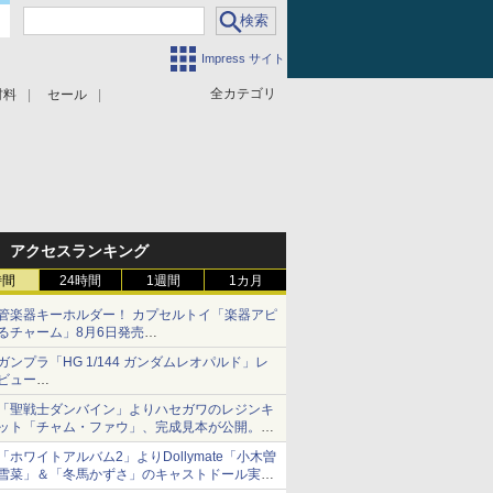
Impress サイト
全カテゴリ
材料
セール
アクセスランキング
時間
24時間
1週間
1カ月
管楽器キーホルダー！ カプセルトイ「楽器アピ
るチャーム」8月6日発売
チューバ、テナサクなど5種各3色
ガンプラ「HG 1/144 ガンダムレオパルド」レ
ビュー
『機動新世紀ガンダムX』30周年！インナーア
「聖戦士ダンバイン」よりハセガワのレジンキ
ームガトリングの変形機構まで再現し最新フォ
ット「チャム・ファウ」、完成見本が公開。9
ーマットでキット化！
月3日頃発売予定
「ホワイトアルバム2」よりDollymate「小木曽
雪菜」＆「冬馬かずさ」のキャストドール実物
見本が東京フィギュアギャラリーにて展示中