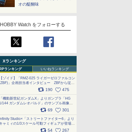
オの醍醐味
HOBBY Watch をフォローする
Xランキング
RPランキング
いいねランキング
【ゾイド】「RMZ-025 ライガーゼロファルコン
(ZBF)」企画担当者インタビュー ZBFから従来
デザインまで再現可能なボリューム満点のキッ
190
475
ト pic.x.com/6zOqQAQKkX
「機動新世紀ガンダムX」よりガンプラ「HG
1/144 ガンダムレオパルド」のサンプル画像が
公開！ 8月8日発売予定
69
301
pic.x.com/lTnGoAKCSY
Infinity Studio×「ストリートファイター6」より
キャミィの1/3スケール可動フィギュアが登場
pic.x.com/Eam6ArWJLs
54
267