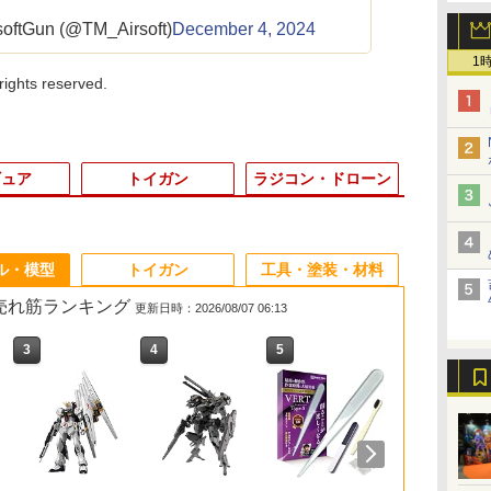
Gun (@TM_Airsoft)
December 4, 2024
1
ights reserved.
ギュア
トイガン
ラジコン・ドローン
3
3
3
3
4
4
4
4
5
5
5
5
6
6
6
6
ル・模型
トイガン
工具・塗装・材料
の売れ筋ランキング
更新日時：2026/08/07 06:13
3
3
4
4
5
5
6
6
ク
ス
電
-シ
アクションベース6 [ク
2026年8月予約 ガチャ
《サマーフェア》
【ネコポス対応】
MINI-GT 1/64 マツダ
【当店独自で＋P10倍
東京マルイ 7.2V
RIDE 34405 1/10 M-シ
JALオリジナル ワール
2026年9月予約 ガチャ
東京マルイ CQフラッ
ジーフォース アルミサ
HG 1/144 
正規品 POP 
MP9-35■GU
【ネコポス対
 エ
タ
7
リアカラー] ミラーシ
【mojojojo フィギュア
CYMA
EAGLE(イーグ
RX-7 VeilSide 「ワイ
★要エントリー】【中
500mAh マイクロ500
ャシー用 60A ベルテッ
ドトラベル パスポート
【ntc.Puff アザラシマ
シュライト BK
ーボマウントセット
ンダムSEED
THE MONSTE
チールトリガ
本送料無料】G
ト
ス
ールセット (プラモデ
マスコット Vol.4 コン
φ32mm×155mm サイ
ル)/TT02-03V2/タミヤ
ルド・スピードX3
古】[FIG] The Vintage
バッテリー
ド タイヤ 4個入り 軽
ケース 日本航空
ーカーチャーム コンプ
(XTRADA用オプショ
FREEDOM』
into Energ
M&P9◆東京
FORCE(ジ
￥2,140
ナ
イ
ル)【クレジットカード
プリート 4種セット カ
レンサー
TT02用フルボールベア
TOKYO DRIFT」The
Collection VC235
量LTインナー付属
[BJB7093]JALUX
リート 6種セット カプ
ンパーツ)
ーストライク
ントゥエナジ
スブローバック
ス)/GOP153
￥1,086
￥2,180
￥1,573
￥1,614
￥2,380
￥2,261
￥2,073
￥2,145
￥2,420
￥2,280
￥2,524
￥2,852
￥2,300
￥2,380
￥6,776
ン
決済限定】
プセルトイ】ガチャガ
リングセットV2
Fast and the Furious
ARCトルーパー STAR
セルトイ】
GOP159【ネコポス】
ムガンダム【
ズ 1ピース 
対応 強度アッ
コート アル