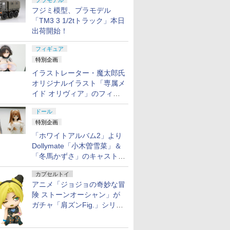
プラモデル
フジミ模型、プラモデル
「TM3 3 1/2tトラック」本日
出荷開始！
フィギュア
特別企画
イラストレーター・魔太郎氏
オリジナルイラスト「専属メ
イド オリヴィア」のフィギ
ュア彩色原型が東京フィギュ
ドール
アギャラリーにて展示中
特別企画
「ホワイトアルバム2」より
Dollymate「小木曽雪菜」＆
「冬馬かずさ」のキャストド
ール実物見本が東京フィギュ
カプセルトイ
アギャラリーにて展示中
アニメ「ジョジョの奇妙な冒
険 ストーンオーシャン」が
ガチャ「肩ズンFig.」シリー
ズに登場