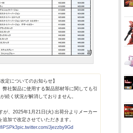
格改定についてのお知らせ】
、弊社製品に使用する製品部材等に関しても引
りが続く状況が解消しておりません。
、2025年1月21日(火) 出荷分よりメーカー
を追加で改定させていただきます。
jmfiPSPk3
pic.twitter.com/Jjezzby9Gd