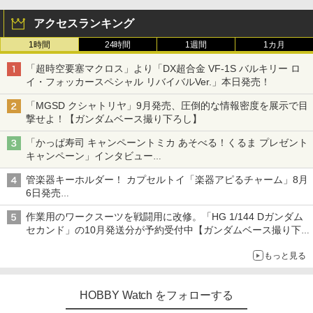
アクセスランキング
1時間
24時間
1週間
1カ月
「超時空要塞マクロス」より「DX超合金 VF-1S バルキリー ロ
イ・フォッカースペシャル リバイバルVer.」本日発売！
「MGSD クシャトリヤ」9月発売、圧倒的な情報密度を展示で目
撃せよ！【ガンダムベース撮り下ろし】
「かっぱ寿司 キャンペーントミカ あそべる！くるま プレゼント
キャンペーン」インタビュー
子どもが楽しめるかっぱ寿司ならではの体験とコラボの楽しさを
管楽器キーホルダー！ カプセルトイ「楽器アピるチャーム」8月
追求
6日発売
チューバ、テナサクなど5種各3色
作業用のワークスーツを戦闘用に改修。「HG 1/144 Dガンダム
セカンド」の10月発送分が予約受付中【ガンダムベース撮り下
ろし】
もっと見る
HOBBY Watch をフォローする