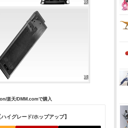
zon/楽天/DMM.comで購入
P【ハイグレード/ホップアップ】