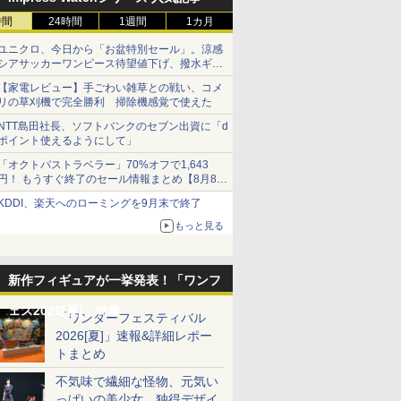
時間
24時間
1週間
1カ月
ユニクロ、今日から「お盆特別セール」。涼感
シアサッカーワンピース待望値下げ、撥水ギア
ショーツは1990円に
【家電レビュー】手ごわい雑草との戦い、コメ
リの草刈機で完全勝利 掃除機感覚で使えた
NTT島田社長、ソフトバンクのセブン出資に「d
ポイント使えるようにして」
「オクトパストラベラー」70%オフで1,643
円！ もうすぐ終了のセール情報まとめ【8月8日
更新】
KDDI、楽天へのローミングを9月末で終了
ニンテンドーeショップでは「大神 絶景版」が
67%オフで990円
もっと見る
新作フィギュアが一挙発表！「ワンフ
ェス2026[夏]」特集
「ワンダーフェスティバル
2026[夏]」速報&詳細レポー
トまとめ
不気味で繊細な怪物、元気い
っぱいの美少女、独得デザイ