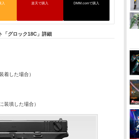
購入
楽天で購入
DMM.comで購入
「グロック18C」詳細
を装着した場合）
）
体に装填した場合）