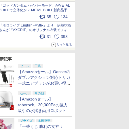
pic.x.com/nszPIDTpbg
「ゴッドガンダム ハイパーモード」がMETAL
BUILDで立体化か？ METAL BUILD新商品予告
が公開 pic.x.com/HIcLLIM3ar
35
134
「ホロライブ English -Myth-」より一伊那尓栖
さんが「AXGRIT」のオリジナル衣装でフィギ
ュア化 pic.x.com/YMGhdIAzNa
31
393
もっと見る
新記事
セール
工具
【Amazonセール】Oasserの
ダブルアクション対応トリガ
ー式エアブラシがお買い得価
格で登場！
セール
その他
【Amazonセール】
roborock、20,000Paの強力
吸引の水拭き両用ロボット掃
除機「Qrevo Curv 2 Flow」
プライズ
本日発売
がお買い得！
「一番くじ 勝利の女神：