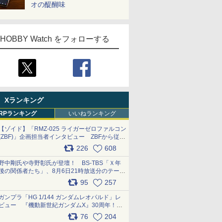
オの醍醐味
HOBBY Watch をフォローする
Xランキング
RPランキング
いいねランキング
【ゾイド】「RMZ-025 ライガーゼロファルコン
(ZBF)」企画担当者インタビュー ZBFから従来
デザインまで再現可能なボリューム満点のキッ
226
608
ト pic.x.com/6zOqQAQKkX
野中剛氏や寺野彰氏が登壇！ BS-TBS「Ｘ年
後の関係者たち」、8月6日21時放送分のテーマ
は「超合金」！ pic.x.com/uWyt1uyuFm
95
257
ガンプラ「HG 1/144 ガンダムレオパルド」レ
ビュー 『機動新世紀ガンダムX』30周年！イ
ンナーアームガトリングの変形機構まで再現し
76
204
最新フォーマットでキット化！