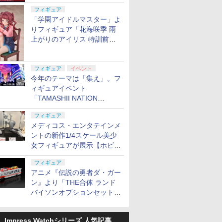
定
フィギュア
「学園アイドルマスター」よ
りフィギュア「花海咲季 雨
上がりのアイリス 特訓前
Ver.」が2027年4月に発売
フィギュア
イベント
今年のテーマは「集え」。フ
ィギュアイベント
「TAMASHII NATION
2026」が11月13日より開催
フィギュア
決定
メディコス・エンタテインメ
ントの新作1/4スケール美少
女フィギュアが展示【ホビー
メーカー合同展示会】
フィギュア
アニメ『伝説の勇者ダ・ガー
ン』より「THE合体 ランド
バイソンオプションセット」
が2027年5月に発売
Impress Watchシリーズ 人気記事