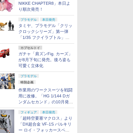
NIKKE CHAPTER8」本日よ
り順次発売！
プラモデル
本日発売
タミヤ、プラモデル「クリッ
クロックシリーズ」第一弾
「1/35 フクイラプトル」本
日発売！
カプセルトイ
ガチャ「肩ズンFig. カーズ」
が8月下旬に発売。後ろ姿も
可愛く立体化
プラモデル
特別企画
作業用のワークスーツを戦闘
用に改修。「HG 1/144 Dガ
ンダムセカンド」の10月発送
分が予約受付中【ガンダムベ
フィギュア
本日発売
ース撮り下ろし】
「超時空要塞マクロス」より
「DX超合金 VF-1S バルキリ
ー ロイ・フォッカースペシ