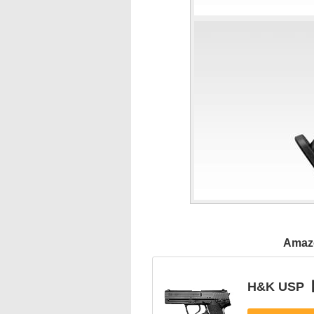
Ama
H&K US