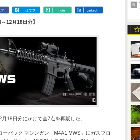
ェア
はてブ
note
LinkedIn
～12月18日分】
2月18日分にかけて全7点を再販した。
バック マシンガン「M4A1 MWS」にガスブロ