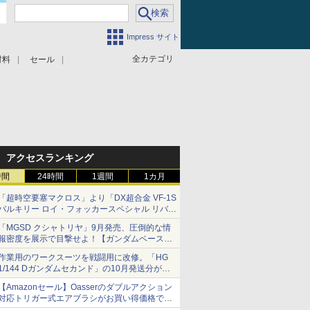
Impress サイト
全カテゴリ
材料
セール
アクセスランキング
時間
24時間
1週間
1カ月
「超時空要塞マクロス」より「DX超合金 VF-1S
バルキリー ロイ・フォッカースペシャル リバイ
バルVer.」本日発売！
「MGSD クシャトリヤ」9月発売、圧倒的な情
報密度を展示で目撃せよ！【ガンダムベース撮
り下ろし】
作業用のワークスーツを戦闘用に改修。「HG
1/144 Dガンダムセカンド」の10月発送分が予
約受付中【ガンダムベース撮り下ろし】
【Amazonセール】Oasserのダブルアクション
対応トリガー式エアブラシがお買い得価格で登
場！