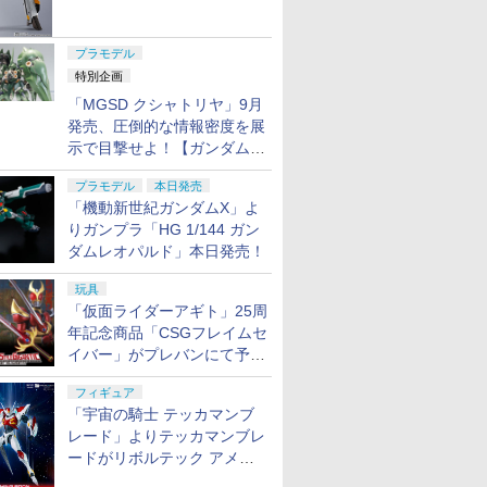
ャル リバイバルVer.」本日発
売！
プラモデル
特別企画
「MGSD クシャトリヤ」9月
発売、圧倒的な情報密度を展
示で目撃せよ！【ガンダムベ
ース撮り下ろし】
プラモデル
本日発売
「機動新世紀ガンダムX」よ
りガンプラ「HG 1/144 ガン
ダムレオパルド」本日発売！
玩具
「仮面ライダーアギト」25周
年記念商品「CSGフレイムセ
イバー」がプレバンにて予約
開始
フィギュア
「宇宙の騎士 テッカマンブ
レード」よりテッカマンブレ
ードがリボルテック アメイ
ジング・ヤマグチで商品化決