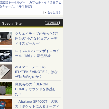
管楽器キーホルダー！ カプセルトイ「楽器アピ
るチャーム」8月6日発売
チューバ、テナサクなど5種各3色
もっと見る
Special Site
クリエイティブが作った2万
円台の“小さなピュアオーデ
ィオスピーカー”
レイズのパワーデザインホイ
ール「M6」に新色登場!!
AIスマートノートの
iFLYTEK「AINOTE 2」はな
ぜ魅力的なのか？
鳥肌ものの「DENON
HOME」サウンドを体感し
た！
「A&ultima SP4000T」の魅
力！ポケットに入るオーディ