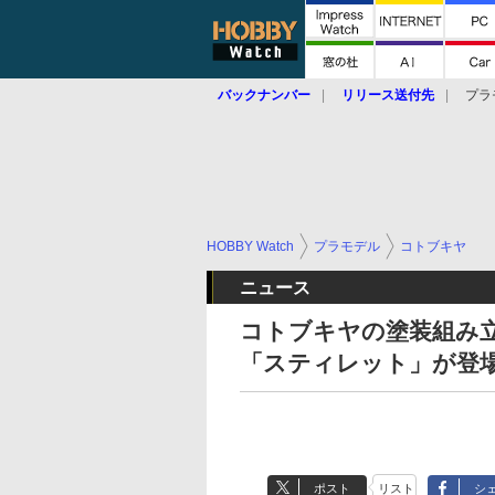
バックナンバー
リリース送付先
プラ
HOBBY Watch
プラモデル
コトブキヤ
ニュース
コトブキヤの塗装組み
「スティレット」が登場！
ポスト
リスト
シ