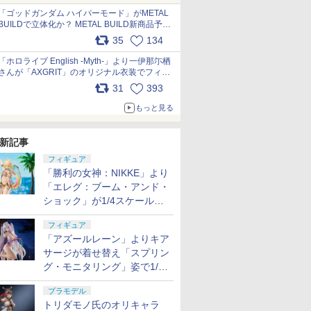
pic.x.com/nszPIDTpbg
「ゴッドガンダム ハイパーモード」がMETAL
BUILDで立体化か？ METAL BUILD新商品予告
が公開 pic.x.com/HIcLLIM3ar
35
134
「ホロライブ English -Myth-」より一伊那尓栖
さんが「AXGRIT」のオリジナル衣装でフィギ
ュア化 pic.x.com/YMGhdIAzNa
31
393
もっと見る
新記事
フィギュア
「勝利の女神：NIKKE」より
「エレグ：ブーム・アンド・
ショック」が1/4スケールで
フィギュア化！
フィギュア
「アズールレーン」よりキア
サージが着せ替え「スプリン
グ・モニタリング」姿で1/6
スケールフィギュア化！
プラモデル
トリダモノ氏のオリキャラ