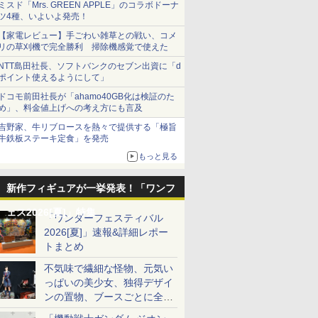
ミスド「Mrs. GREEN APPLE」のコラボドーナ
ツ4種、いよいよ発売！
【家電レビュー】手ごわい雑草との戦い、コメ
リの草刈機で完全勝利 掃除機感覚で使えた
NTT島田社長、ソフトバンクのセブン出資に「d
ポイント使えるようにして」
ドコモ前田社長が「ahamo40GB化は検証のた
め」、料金値上げへの考え方にも言及
吉野家、牛リブロースを熱々で提供する「極旨
牛鉄板ステーキ定食」を発売
もっと見る
新作フィギュアが一挙発表！「ワンフ
ェス2026[夏]」特集
「ワンダーフェスティバル
2026[夏]」速報&詳細レポー
トまとめ
不気味で繊細な怪物、元気い
っぱいの美少女、独得デザイ
ンの置物、ブースごとに全く
異なる世界が広がる一般ディ