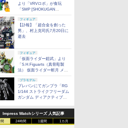
より「VRVロボ」が食玩
「SMP [SHOKUGAN
MODELING PROJECT]」に
フィギュア
登場！
【訃報】「超合金を創った
男」、村上克司氏7月20日に
逝去
フィギュア
「仮面ライダー鎧武」より
「S.H.Figuarts（真骨彫製
法） 仮面ライダー斬月 メロ
ンアームズ」がプレバンにて
プラモデル
8月7日16時から予約開始！
プレバンにてガンプラ「RG
1/144 ストライクフリーダム
ガンダム ディアクティブモ
ード」の再販分が8月7日11
時より予約開始！
Impress Watchシリーズ 人気記事
時間
24時間
1週間
1カ月