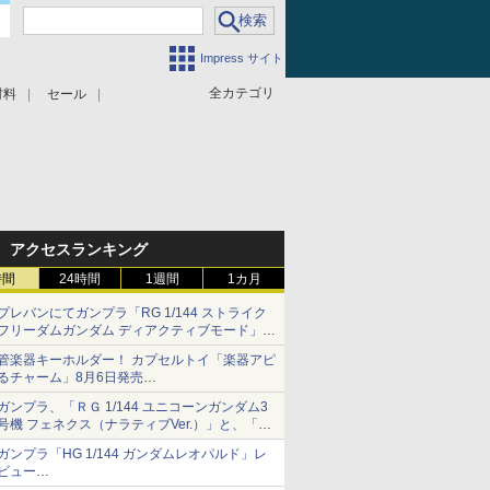
Impress サイト
全カテゴリ
材料
セール
アクセスランキング
時間
24時間
1週間
1カ月
プレバンにてガンプラ「RG 1/144 ストライク
フリーダムガンダム ディアクティブモード」の
再販分が8月7日11時より予約開始！
管楽器キーホルダー！ カプセルトイ「楽器アピ
るチャーム」8月6日発売
チューバ、テナサクなど5種各3色
ガンプラ、「ＲＧ 1/144 ユニコーンガンダム3
号機 フェネクス（ナラティブVer.）」と、「Ｈ
Ｇ 1/144 ガンダムエアマスターバースト」再販
ガンプラ「HG 1/144 ガンダムレオパルド」レ
ビュー
『機動新世紀ガンダムX』30周年！インナーア