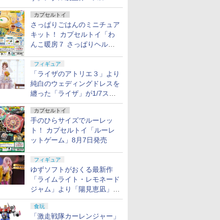
ずる ONE PIECE」シリーズ
カプセルトイ
3種が登場
さっぱりごはんのミニチュア
キット！ カプセルトイ「わ
んこ暖房７ さっぱりヘルシ
ー料理」8月7日発売
フィギュア
「ライザのアトリエ３」より
純白のウェディングドレスを
纏った「ライザ」が1/7スケ
ールフィギュアで登場！
カプセルトイ
手のひらサイズでルーレッ
ト！ カプセルトイ「ルーレ
ットゲーム」8月7日発売
フィギュア
ゆずソフトがおくる最新作
「ライムライト・レモネード
ジャム」より「陽見恵凪」が
1/3.5スケールフィギュアで
食玩
登場！
「激走戦隊カーレンジャー」