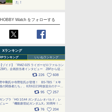
た！
HOBBY Watch をフォローする
Xランキング
RPランキング
いいねランキング
【ゾイド】「RMZ-025 ライガーゼロファルコン
(ZBF)」企画担当者インタビュー ZBFから従来
デザインまで再現可能なボリューム満点のキッ
226
608
ト pic.x.com/6zOqQAQKkX
野中剛氏や寺野彰氏が登壇！ BS-TBS「Ｘ年
後の関係者たち」、8月6日21時放送分のテーマ
は「超合金」！ pic.x.com/uWyt1uyuFm
95
257
ガンプラ「HG 1/144 ガンダムレオパルド」レ
ビュー 『機動新世紀ガンダムX』30周年！イ
ンナーアームガトリングの変形機構まで再現し
76
204
最新フォーマットでキット化！