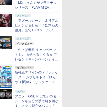
「MXちゃん」がプラモデル
シリーズ「PLAMATEA」で
登場！ 2027年1月発売予定
フィギュア
「アズールレーン」よりアル
ビオンが着せ替え「妖精姫の
銀月」姿で1/7スケールフィ
ギュア化！
フィギュア
インタビュー
「かっぱ寿司 キャンペーン
トミカ あそべる！くるま プ
レゼントキャンペーン」イン
タビュー
カプセルトイ
新幹線デザインのドリンクケ
ース！ カプセルトイ「ひん
やり新幹線ドリンクケース」
8月11日発売
パズル
アニメ「ONE PIECE」の名
シーンを自分の手で解き明か
す。メタル製立体パズル「は