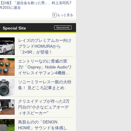
【訃報】「超合金を創った男」、村上克司氏7
ームガトリングの変形機構まで再現し最新フォ
月20日に逝去
ーマットでキット化！
もっと見る
Special Site
レイズのプレミアムカー向け
ブランドHOMURAから
「2×9R」が登場！
エントリーなのに脅威の実
力!「Osprey」Noble Audioワ
イヤレスイヤフォン4機種を
一気に聴く
ソニーミラーレス一眼の大特
集！ 見どころ記事まとめ
クリエイティブが作った2万
円台の“小さなピュアオーデ
ィオスピーカー”
鳥肌ものの「DENON
HOME」サウンドを体感し