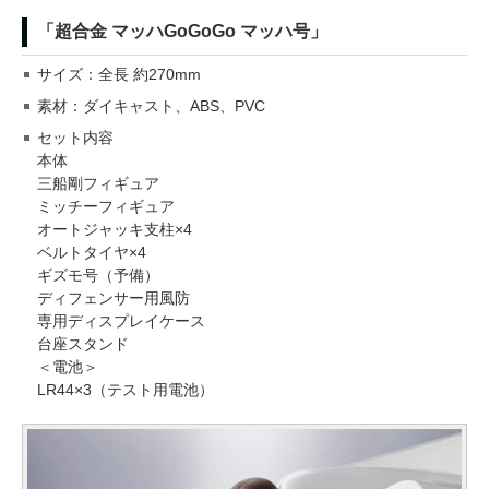
「超合金 マッハGoGoGo マッハ号」
サイズ：全長 約270mm
素材：ダイキャスト、ABS、PVC
セット内容
本体
三船剛フィギュア
ミッチーフィギュア
オートジャッキ支柱×4
ベルトタイヤ×4
ギズモ号（予備）
ディフェンサー用風防
専用ディスプレイケース
台座スタンド
＜電池＞
LR44×3（テスト用電池）