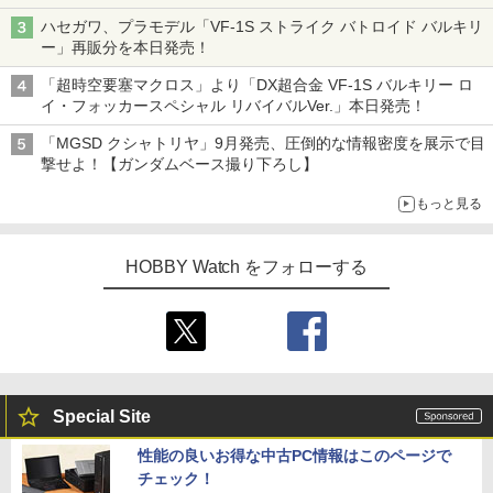
子どもが楽しめるかっぱ寿司ならではの体験とコラボの楽しさを
ハセガワ、プラモデル「VF-1S ストライク バトロイド バルキリ
追求
ー」再販分を本日発売！
「超時空要塞マクロス」より「DX超合金 VF-1S バルキリー ロ
イ・フォッカースペシャル リバイバルVer.」本日発売！
「MGSD クシャトリヤ」9月発売、圧倒的な情報密度を展示で目
撃せよ！【ガンダムベース撮り下ろし】
もっと見る
HOBBY Watch をフォローする
Special Site
性能の良いお得な中古PC情報はこのページで
チェック！