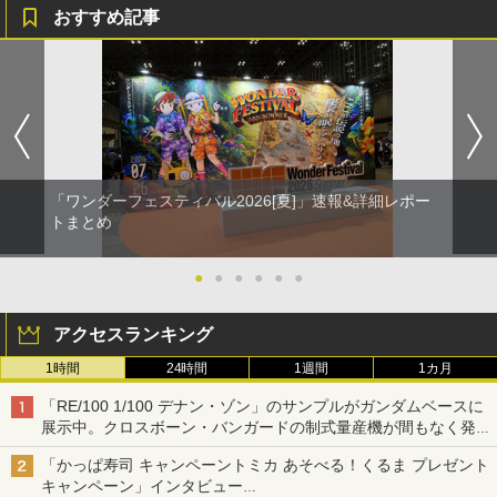
おすすめ記事
「ワンダーフェスティバル2026[夏]」速報&詳細レポー
トまとめ
●
●
●
●
●
●
アクセスランキング
1時間
24時間
1週間
1カ月
「RE/100 1/100 デナン・ゾン」のサンプルがガンダムベースに
展示中。クロスボーン・バンガードの制式量産機が間もなく発送
【ガンダムベース撮り下ろし】
「かっぱ寿司 キャンペーントミカ あそべる！くるま プレゼント
キャンペーン」インタビュー