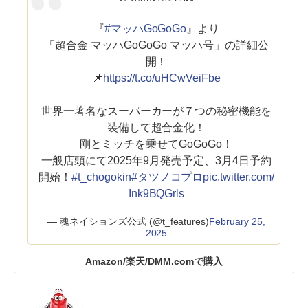
『
#マッハGoGoGo
』より
「超合金 マッハGoGoGo マッハ号」の詳細公
開！
📌
https://t.co/uHCwVeiFbe
世界一著名なスーパーカーが７つの秘密機能を
装備して超合金化！
剛とミッチを乗せてGoGoGo！
一般店頭にて2025年9月発売予定、3月4日予約
開始！
#t_chogokin
#タツノコプロ
pic.twitter.com/
Ink9BQGrls
— 魂ネイションズ公式 (@t_features)
February 25,
2025
Amazon/楽天/DMM.comで購入