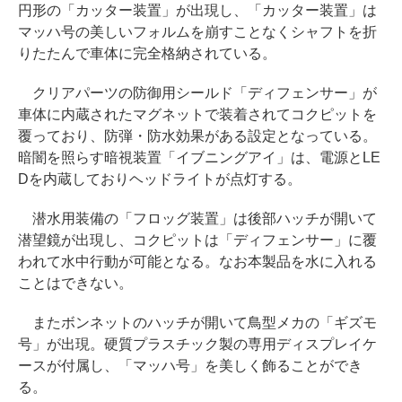
円形の「カッター装置」が出現し、「カッター装置」は
マッハ号の美しいフォルムを崩すことなくシャフトを折
りたたんで車体に完全格納されている。
クリアパーツの防御用シールド「ディフェンサー」が
車体に内蔵されたマグネットで装着されてコクピットを
覆っており、防弾・防水効果がある設定となっている。
暗闇を照らす暗視装置「イブニングアイ」は、電源とLE
Dを内蔵しておりヘッドライトが点灯する。
潜水用装備の「フロッグ装置」は後部ハッチが開いて
潜望鏡が出現し、コクピットは「ディフェンサー」に覆
われて水中行動が可能となる。なお本製品を水に入れる
ことはできない。
またボンネットのハッチが開いて鳥型メカの「ギズモ
号」が出現。硬質プラスチック製の専用ディスプレイケ
ースが付属し、「マッハ号」を美しく飾ることができ
る。