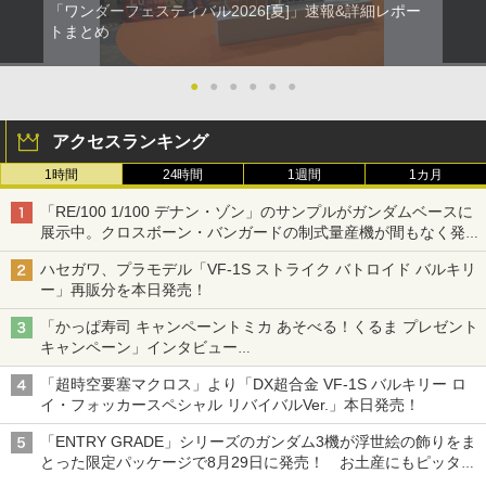
「ワンダーフェスティバル2026[夏]」速報&詳細レポー
トまとめ
●
●
●
●
●
●
アクセスランキング
1時間
24時間
1週間
1カ月
「RE/100 1/100 デナン・ゾン」のサンプルがガンダムベースに
展示中。クロスボーン・バンガードの制式量産機が間もなく発送
【ガンダムベース撮り下ろし】
ハセガワ、プラモデル「VF-1S ストライク バトロイド バルキリ
ー」再販分を本日発売！
「かっぱ寿司 キャンペーントミカ あそべる！くるま プレゼント
キャンペーン」インタビュー
子どもが楽しめるかっぱ寿司ならではの体験とコラボの楽しさを
「超時空要塞マクロス」より「DX超合金 VF-1S バルキリー ロ
追求
イ・フォッカースペシャル リバイバルVer.」本日発売！
「ENTRY GRADE」シリーズのガンダム3機が浮世絵の飾りをま
とった限定パッケージで8月29日に発売！ お土産にもピッタ
リ!?【ガンダムベース撮り下ろし】